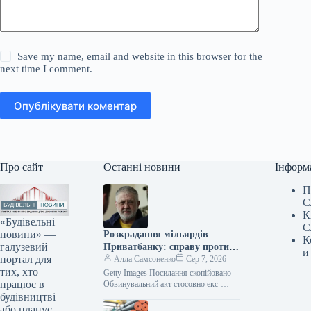
Save my name, email and website in this browser for the
next time I comment.
Опублікувати коментар
Про сайт
Останні новини
Інформ
П
С
К
«Будівельні
С
новини» —
Розкрадання мільярдів
К
галузевий
Приватбанку: справу проти
и
портал для
Коломойського передано до
Алла Самсоненко
Сер 7, 2026
тих, хто
суду
Getty Images Посилання скопійовано
працює в
Обвинувальний акт стосовно екс-
кінцевого бенефіціарного власника
будівництві
Приватбанку Ігоря Коломойського та
або планує