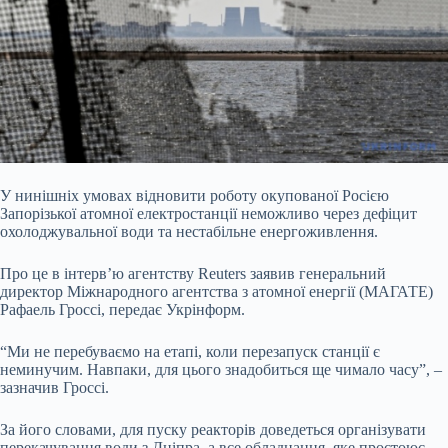
У нинішніх умовах відновити роботу окупованої Росією
Запорізької атомної електростанції неможливо через дефіцит
охолоджувальної води та нестабільне енергоживлення.
Про
це в інтерв’ю агентству Reuters заявив генеральний
директор Міжнародного агентства з атомної енергії (МАГАТЕ)
Рафаель Гроссі, передає Укрінформ.
“Ми не перебуваємо на етапі, коли перезапуск станції є
неминучим. Навпаки, для цього знадобиться ще чимало часу”, –
зазначив Гроссі.
За його словами, для пуску реакторів доведеться організувати
перекачування води з Дніпра, а все обладнання, яке простоює