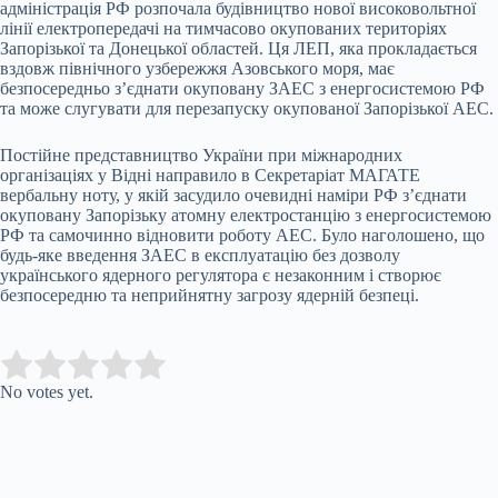
адміністрація РФ розпочала будівництво нової високовольтної
лінії електропередачі на тимчасово окупованих територіях
Запорізької та Донецької областей. Ця ЛЕП, яка прокладається
вздовж північного узбережжя Азовського моря, має
безпосередньо з’єднати окуповану ЗАЕС з енергосистемою РФ
та може слугувати для перезапуску окупованої Запорізької АЕС.
Постійне представництво України при міжнародних
організаціях у Відні направило в Секретаріат МАГАТЕ
вербальну ноту, у якій засудило очевидні наміри РФ з’єднати
окуповану Запорізьку атомну електростанцію з енергосистемою
РФ та самочинно відновити роботу АЕС. Було наголошено, що
будь-яке введення ЗАЕС в експлуатацію без дозволу
українського ядерного регулятора є незаконним і створює
безпосередню та неприйнятну загрозу ядерній безпеці.
Submit Rating
Rate this item:
No votes yet.