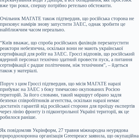
вже три роки, спершу потрібно ретельно обстежити.
Очільник МАГАТЕ також підтвердив, що російська сторона не
приховує намірів знову запустити ЗАЕС, однак зробити це
найближчим часом нереально.
“Київ вважає, що спроба російських фахівців перезапустити
реактори небезпечна, оскільки вони не мають української
сертифікації для робіт на ЗАЕС. Гроссі відповів, що російський
ядерний персонал технічно здатний провести пуск, а питання
сертифікації є радше політичним, ніж технічним”, – йдеться
також у матеріалі.
Поруч з цим Гроссі підтвердив, що місія МАГАТЕ наразі
прибуває на ЗАЕС з боку тимчасово окупованих Росією
територій. За його словами, такий маршрут обрано задля
безпеки співробітників агентства, оскільки наразі немає
достатніх гарантій від російської сторони для проїзду експертів
через лінію фронту із підконтрольної Україні території, як це
робилося раніше.
Як повідомляв Укрінформ, 27 травня міжнародна неурядова
природоохоронна організація Greenpeace заявила, що окупаційна