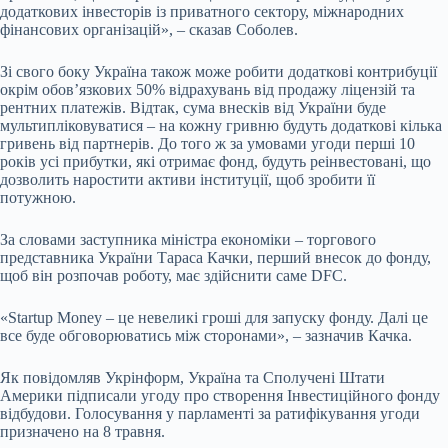
додаткових інвесторів із приватного сектору, міжнародних
фінансових організацій», – сказав Соболев.
Зі свого боку Україна також може робити додаткові контрибуції
окрім обов’язкових 50% відрахувань від продажу ліцензій та
рентних платежів. Відтак, сума внесків від України буде
мультипліковуватися – на кожну гривню будуть додаткові кілька
гривень від партнерів. До того ж за умовами угоди перші 10
років усі прибутки, які отримає фонд, будуть реінвестовані, що
дозволить наростити активи інституції, щоб зробити її
потужною.
За словами заступника міністра економіки – торгового
представника України Тараса Качки, перший внесок до фонду,
щоб він розпочав роботу, має здійснити саме DFC.
«Startup Money – це невеликі гроші для запуску фонду. Далі це
все буде обговорюватись між сторонами», – зазначив Качка.
Як повідомляв Укрінформ, Україна та Сполучені Штати
Америки підписали угоду про створення Інвестиційного фонду
відбудови. Голосування у парламенті за ратифікування угоди
призначено на 8 травня.