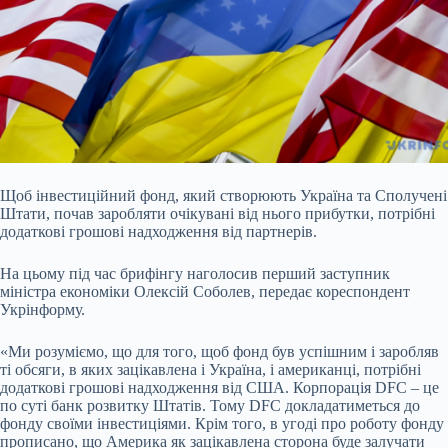
Щоб інвестиційний фонд, який створюють Україна та Сполучені
Штати, почав заробляти очікувані від нього прибутки, потрібні
додаткові грошові надходження від партнерів.
На
цьому під час брифінгу наголосив перший заступник
міністра економіки Олексій Соболев, передає кореспондент
Укрінформу.
«Ми розуміємо, що для того, щоб фонд був успішним і заробляв
ті обсяги, в яких зацікавлена і Україна, і американці, потрібні
додаткові грошові надходження від США. Корпорація DFC – це
по суті банк розвитку Штатів. Тому DFC докладатиметься до
фонду своїми інвестиціями. Крім того, в угоді про роботу фонду
прописано, що Америка як зацікавлена сторона буде залучати