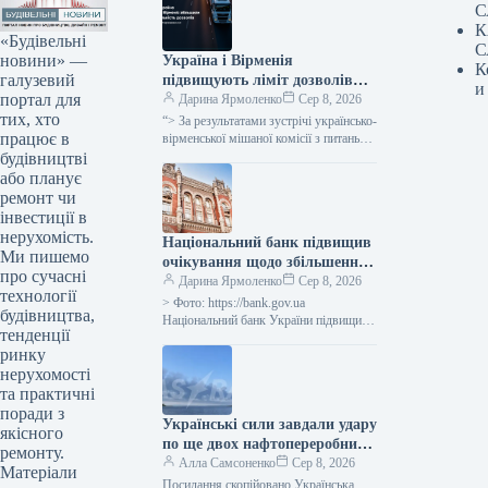
С
К
«Будівельні
С
новини» —
Україна і Вірменія
К
галузевий
підвищують ліміт дозволів
и
портал для
для міжнародних
Дарина Ярмоленко
Сер 8, 2026
тих, хто
автомобільних перевезень на
“> За результатами зустрічі українсько-
працює в
600 одиниць.
вірменської мішаної комісії з питань
міжнародних автомобільних
будівництві
перевезень, Україна разом із
або планує
Вірменією прийняли рішення про
ремонт чи
збільшення…
інвестиції в
нерухомість.
Національний банк підвищив
Ми пишемо
очікування щодо збільшення
про сучасні
ВВП України у третьому
Дарина Ярмоленко
Сер 8, 2026
технології
кварталі 2026 року до 2,1%, а
> Фото: https://bank.gov.ua
будівництва,
в четвертому кварталі 2026
Національний банк України підвищив
тенденції
прогноз щодо реального валового
року – до 4,2%.
ринку
внутрішнього продукту (ВВП) країни:
очікується зростання на 2,1% у…
нерухомості
та практичні
поради з
Українські сили завдали удару
якісного
по ще двох нафтопереробних
ремонту.
заводах у Росії, повідомив
Алла Самсоненко
Сер 8, 2026
Матеріали
Генеральний штаб.
Посилання скопійовано Українська