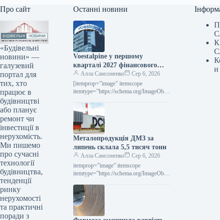
Про сайт
Останні новини
Інформ
П
С
К
«Будівельні
С
новини» —
Voestalpine у першому
К
галузевий
кварталі 2027 фінансового
и
портал для
року підвищила виручку на
Алла Самсоненко
Сер 6, 2026
тих, хто
2,4% порівняно з попереднім
[itemprop=”image” itemscope
працює в
роком.
itemtype=”https://schema.org/ImageObje
ct” rel=”nofollow”> voestalpine.com
будівництві
Новини Глобальний ринок voestalpine
або планує
Роздрукувати 80 06 Серпня 2026
ремонт чи
Voestalpine у І кварталі 2027
інвестиції в
фінроку…
нерухомість.
Металопродукція ДМЗ за
Ми пишемо
липень склала 5,5 тисяч тонн
про сучасні
Алла Самсоненко
Сер 6, 2026
технології
itemprop=”image” itemscope
будівництва,
itemtype=”https://schema.org/ImageObje
тенденції
ct” rel=”nofollow”> ДМЗ Новини
ринку
Компанії ДМЗ Друкувати 93 06
Серпня 2026 ДМЗ у липні виробив 5,5
нерухомості
тис. т…
та практичні
поради з