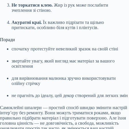
Не торкатися клею.
Жир із рук може послабити
зчеплення зі стіною.
Акуратні краї.
Їх важливо підрізати та щільно
притискати, особливо біля кутів і плінтусів.
Поради
спочатку протестуйте невеликий зразок на своїй стіні
звертайте увагу, який вигляд має матеріал за вашого
освітлення
для вирівнювання малюнка зручно використовувати
олійну стрічку
не прагніть до ідеалу, цей декор створений для легких змін
Самоклейні шпалери — простий спосіб швидко змінити настрій
інтер’єру без ремонту. Вони можуть триматися роками, якщо
правильно підібрати матеріал і підготувати поверхню. Але їхня
головна цінність — не довговічність, а свобода, можливість
оновлювати простір так часто, як змінюється ваш настрій