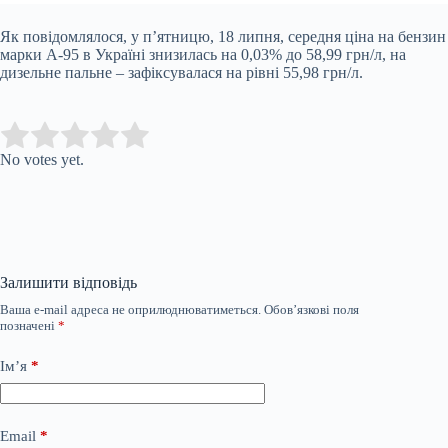
Як повідомлялося, у п’ятницю, 18 липня, середня ціна на бензин
марки А-95 в Україні знизилась на 0,03% до 58,99 грн/л, на
дизельне пальне – зафіксувалася на рівні 55,98 грн/л.
Submit Rating
Rate this item:
No votes yet.
Залишити відповідь
Ваша e-mail адреса не оприлюднюватиметься.
Обов’язкові поля
позначені
*
Ім’я
*
Email
*