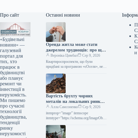
Про сайт
Останні новини
Інформ
П
С
К
«Будівельні
С
новини» —
Оренда житла може стати
К
галузевий
джерелом труднощів: про що
и
портал для
слід пам’ятати учасникам
Вероніка Цимбал
Сер 9, 2026
тих, хто
програми «єОселя»
Квартироспроспeкти, що були
працює в
придбані за програмою «єОселя», не
мають права беззастережно надавати
будівництві
таке житло в оренду. Поки позика не
або планує
буде…
ремонт чи
інвестиції в
нерухомість.
Вартість брухту чорних
Ми пишемо
металів на локальних ринках
про сучасні
у липні впала на 10–30
Алла Самсоненко
Сер 9, 2026
технології
доларів за тонну.
itemprop=”image” itemscope
будівництва,
itemtype=”https://schema.org/ImageObje
тенденції
ct” rel=”nofollow”> shutterstock.com
ринку
Брухт Новини Світовий ринок вартість
брухту Друк 109 09 Серпня 2026
нерухомості
Вартість металобрухту на