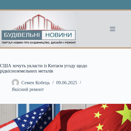
Перейти
до
вмісту
США хочуть укласти із Китаєм угоду щодо
рідкісноземельних металів
Семен Кобець
09.06.2025
Якісний ремонт