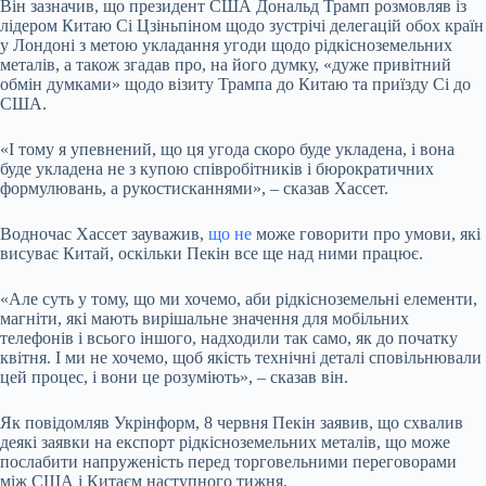
Він зазначив, що президент США Дональд Трамп розмовляв із
лідером Китаю Сі Цзіньпіном щодо зустрічі делегацій обох країн
у Лондоні з метою укладання угоди щодо рідкісноземельних
металів, а також згадав про, на його думку, «дуже привітний
обмін думками» щодо візиту Трампа до Китаю та приїзду Сі до
США.
«І тому я упевнений, що ця угода скоро буде укладена, і вона
буде укладена не з купою співробітників і бюрократичних
формулювань, а рукостисканнями», – сказав Хассет.
Водночас Хассет зауважив,
що не
може говорити про умови, які
висуває Китай, оскільки Пекін все ще над ними працює.
«Але суть у тому, що ми хочемо, аби рідкісноземельні елементи,
магніти, які мають вирішальне значення для мобільних
телефонів і всього іншого, надходили так само, як до початку
квітня. І ми не хочемо, щоб якість технічні деталі сповільнювали
цей процес, і вони це розуміють», – сказав він.
Як
повідомляв Укрінформ, 8 червня Пекін заявив, що схвалив
деякі заявки на експорт рідкісноземельних металів, що може
послабити напруженість перед торговельними переговорами
між США і Китаєм наступного тижня.