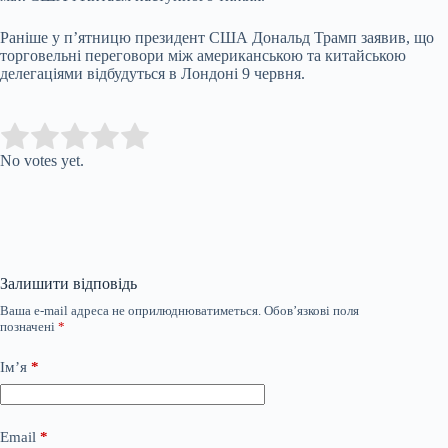
Раніше у п’ятницю президент США Дональд Трамп заявив, що
торговельні переговори між американською та китайською
делегаціями
відбудуться в Лондоні 9 червня.
Submit Rating
Rate this item:
No votes yet.
Залишити відповідь
Ваша e-mail адреса не оприлюднюватиметься.
Обов’язкові поля
позначені
*
Ім’я
*
Email
*