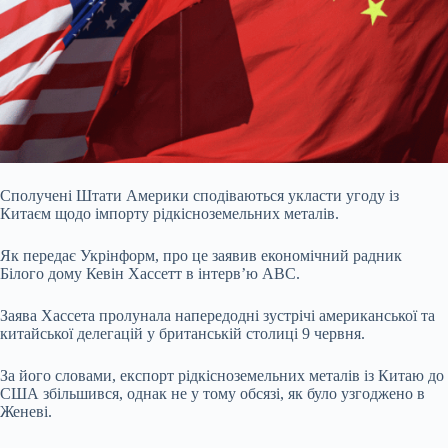
Сполучені Штати Америки сподіваються укласти угоду із
Китаєм щодо імпорту рідкісноземельних металів.
Як передає Укрінформ, про це заявив економічний радник
Білого дому
Кевін Хассетт в
інтерв’ю АВС.
Заява Хассета пролунала напередодні зустрічі американської та
китайської делегацій у британській столиці 9 червня.
За його словами, експорт рідкісноземельних металів із Китаю до
США збільшився, однак не у тому обсязі, як було узгоджено в
Женеві.