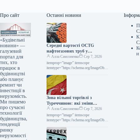
Про сайт
Останні новини
Інформ
П
С
К
«Будівельні
С
новини» —
Середні вартості OCTG
К
галузевий
нафтогазових труб у
и
портал для
Сполучених Штатах у липні
Алла Самсоненко
Сер 7, 2026
тих, хто
залишалися незмінними,
itemprop=”image” itemscope
працює в
досягнувши позначки $2563 за
itemtype=”https://schema.org/ImageObje
ct” rel=”nofollow”> Новини
будівництві
тонну.
Глобальний ринок ціни на прокат
або планує
Роздрукувати 297 06 Серпня 2026
ремонт чи
Середні ціни на нафтогазові труби…
інвестиції в
нерухомість.
Зона вільної торгівлі з
Ми пишемо
Туреччиною: які зміни
про сучасні
чекають на українське
Алла Самсоненко
Сер 7, 2026
технології
металоведення
itemprop=”image” itemscope
будівництва,
itemtype=”https://schema.org/ImageObje
тенденції
ct” rel=”nofollow”>
ринку
СтаттіІндустріяторгівляРоздрукувати
7106 Серпня 2026 ЗВТ із Туреччиною:
нерухомості
що зміниться для української