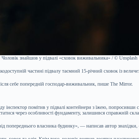
Чоловік знайшов у підвалі «сховок виживальника» / © Unsplash
одоступній частині підвалу таємний 15-річний сховок із величез
ісля себе попередній господар-виживальник, пише The Mirror.
ляду інспектор помітив у підвалі контейнери з їжею, попросивши 
дістатися через особливості фундаменту, залишився справжній скла
і від попереднього власника будинку», — написав автор знахідки
ти, горох та олія. Крім того, чоловік виявив десятки пластиков