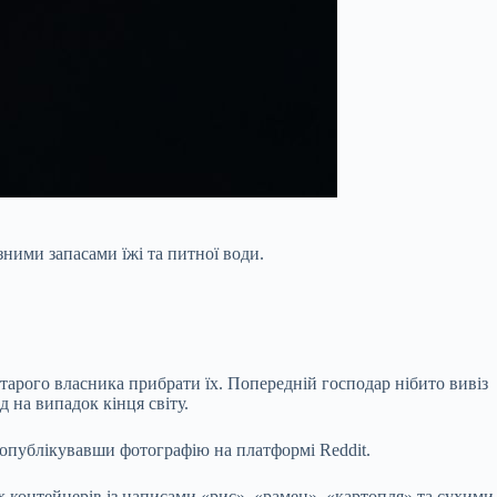
ними запасами їжі та питної води.
старого власника прибрати їх. Попередній господар нібито вивіз
д на випадок кінця світу.
, опублікувавши фотографію на платформі Reddit.
их контейнерів із написами «рис», «рамен», «картопля» та сухими