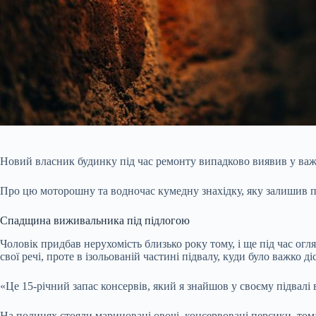
Новий власник будинку під час ремонту випадково виявив у важк
Про цю моторошну та водночас кумедну знахідку, яку залишив п
Спадщина виживальника під підлогою
Чоловік придбав нерухомість близько року тому, і ще під час ог
свої речі, проте в ізольованій частині підвалу, куди було важко 
«Це 15-річний запас консервів, який я знайшов у своєму підвал
На полицях стояли мариновані овочі, консервовані персики, тома