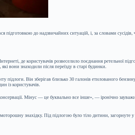
я підготовкою до надзвичайних ситуацій, і, за словами сусідів,
тернеті, де користувачів розвеселило поєднання ретельної підго
 які вони знаходили після переїзду в старі будинки.
ту підлоги. Він зберігав близько 30 галонів етилованого бензин
ин із користувачів.
онсервації. Мінус — це буквально все інше», — іронічно зауваж
моторошну знахідку. Під підлогою було тіло дитини, загорнуте у 