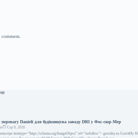
 I comment.
ни
 перевагу Danieli для будівництва заводу DRI у Фос-сюр-Мер
ко
Сер 8, 2026
temscope itemtype=”https://schema.org/ImageObject” rel=”nofollow”> gravithy.eu GravitHy 