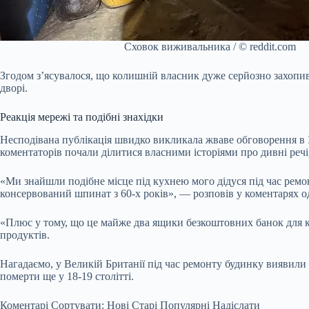
Сховок виживальника / © reddit.com
Згодом з’ясувалося, що колишній власник дуже серйозно захопивс
дворі.
Реакція мережі та подібні знахідки
Несподівана публікація швидко викликала жваве обговорення в Ін
коментаторів почали ділитися власними історіями про дивні речі,
«Ми знайшли подібне місце під кухнею мого дідуся під час ремон
консервований шпинат з 60-х років», — розповів у коментарях од
«Плюс у тому, що це майже два ящики безкоштовних банок для к
продуктів.
Нагадаємо, у Великій Британії під час ремонту будинку виявили 
померти ще у 18-19 столітті.
Коментарі Сортувати: Нові Старі Популярні Надіслати