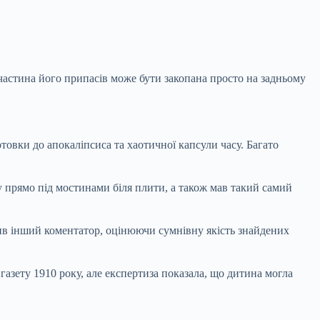
 частина його припасів може бути закопана просто на задньому
товки до апокаліпсиса та хаотичної капсули часу. Багато
у прямо під мостинами біля плити, а також мав такий самий
ив інший коментатор, оцінюючи сумнівну якість знайдених
газету 1910 року, але експертиза показала, що дитина могла