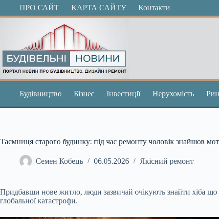
Перейти
ПРО САЙТ
КАРТА САЙТУ
Контакти
до
вмісту
Будівництво
Бізнес
Інвестиції
Нерухомість
Рин
Таємниця старого будинку: під час ремонту чоловік знайшов м
Семен Кобець
06.05.2026
Якісний ремонт
Придбавши нове житло, люди зазвичай очікують знайти хіба що с
глобальної катастрофи.