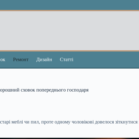
ок
Ремонт
Дизайн
Статті
оторошний сховок попереднього господаря
тарі меблі чи пил, проте одному чоловікові довелося зіткнутис