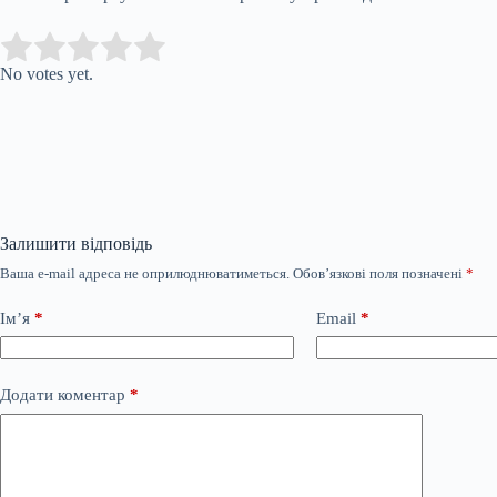
Submit Rating
Rate this item:
No votes yet.
Залишити відповідь
Ваша e-mail адреса не оприлюднюватиметься.
Обов’язкові поля позначені
*
Ім’я
*
Email
*
Додати коментар
*