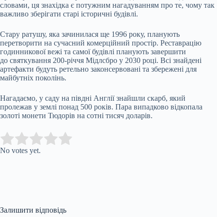
словами, ця знахідка є потужним нагадуванням про те, чому так
важливо зберігати старі історичні будівлі.
Стару ратушу, яка зачинилася ще 1996 року, планують
перетворити на сучасний комерційний простір. Реставрацію
годинникової вежі та самої будівлі планують завершити
до святкування 200-річчя Мідлсбро у 2030 році. Всі знайдені
артефакти будуть ретельно законсервовані та збережені для
майбутніх поколінь.
Нагадаємо, у саду на півдні Англії знайшли скарб, який
пролежав у землі понад 500 років. Пара випадково відкопала
золоті монети Тюдорів на сотні тисяч доларів.
Submit Rating
Rate this item:
No votes yet.
Залишити відповідь