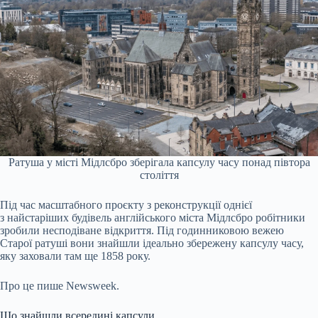
Ратуша у місті Мідлсбро зберігала капсулу часу понад півтора
століття
Під час масштабного проєкту з реконструкції однієї
з найстаріших будівель англійського міста Мідлсбро робітники
зробили несподіване відкриття. Під годинниковою вежею
Старої ратуші вони знайшли ідеально збережену капсулу часу,
яку заховали там ще 1858 року.
Про це пише Newsweek.
Що знайшли всередині капсули