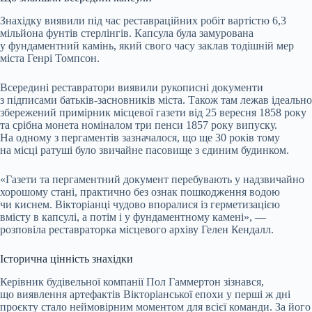
Знахідку виявили під час реставраційних робіт вартістю 6,3
мільйона фунтів стерлінгів. Капсула була замурована
у фундаментний камінь, який свого часу заклав тодішній мер
міста Генрі Томпсон.
Всередині реставратори виявили рукописні документи
з підписами батьків-засновників міста. Також там лежав ідеально
збережений примірник місцевої газети від 25 вересня 1858 року
та срібна монета номіналом три пенси 1857 року випуску.
На одному з пергаментів зазначалося, що ще 30 років тому
на місці ратуші було звичайне пасовище з єдиним будинком.
«Газети та пергаментний документ перебувають у надзвичайно
хорошому стані, практично без ознак пошкодження водою
чи киснем. Вікторіанці чудово впоралися із герметизацією
вмісту в капсулі, а потім і у фундаментному камені», —
розповіла реставраторка місцевого архіву Гелен Кендалл.
Історична цінність знахідки
Керівник будівельної компанії Пол Гаммертон зізнався,
що виявлення артефактів Вікторіанської епохи у перші ж дні
проєкту стало неймовірним моментом для всієї команди. За його