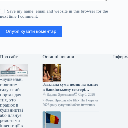
Save my name, email and website in this browser for the
next time I comment.
Опублікувати коментар
Про сайт
Останні новини
Інформ
«Будівельні
новини» —
Загальна сума позик на житло
галузевий
в банківському секторі
портал для
досягла 50 мільярдів гривень.
Дарина Ярмоленко
Сер 6, 2026
тих, хто
> Фото: Пресслужба КБУ На 1 червня
працює в
2026 року сукупний обсяг іпотечних
позик у банківській системі досяг 50
будівництві
мільярдів гривень,…
або планує
ремонт чи
інвестиції в