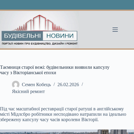
Перейти
до
вмісту
Таємниця старої вежі: будівельники виявили капсулу
часу з Вікторіанської епохи
Семен Кобець
26.02.2026
Якісний ремонт
Під час масштабної реставрації старої ратуші в англійському
місті Мідлсбро робітники несподівано натрапили на ідеально
збережену капсулу часу часів королеви Вікторії.