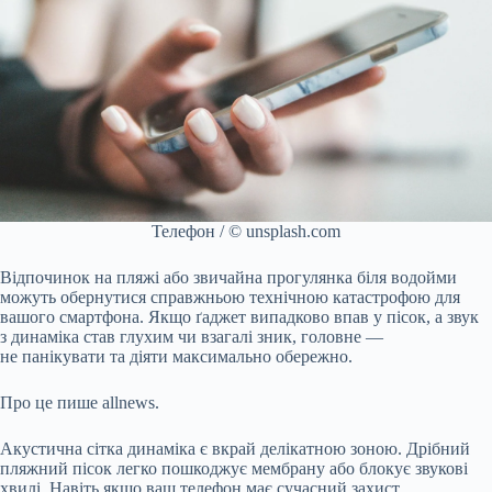
Телефон / © unsplash.com
Відпочинок на пляжі або звичайна прогулянка біля водойми
можуть обернутися справжньою технічною катастрофою для
вашого смартфона. Якщо ґаджет випадково впав у пісок, а звук
з динаміка став глухим чи взагалі зник, головне —
не панікувати та діяти максимально обережно.
Про це пише allnews.
Акустична сітка динаміка є вкрай делікатною зоною. Дрібний
пляжний пісок легко пошкоджує мембрану або блокує звукові
хвилі. Навіть якщо ваш телефон має сучасний захист