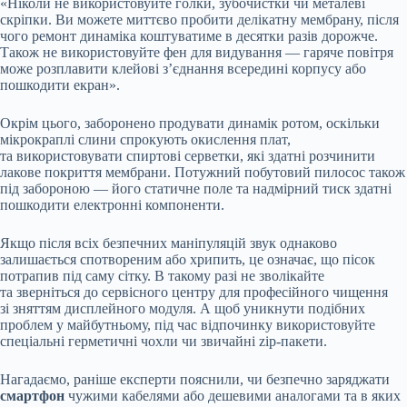
«Ніколи не використовуйте голки, зубочистки чи металеві
скріпки. Ви можете миттєво пробити делікатну мембрану, після
чого ремонт динаміка коштуватиме в десятки разів дорожче.
Також не використовуйте фен для видування — гаряче повітря
може розплавити клейові з’єднання всередині корпусу або
пошкодити екран».
Окрім цього, заборонено продувати динамік ротом, оскільки
мікрокраплі слини спрокують окислення плат,
та використовувати спиртові серветки, які здатні розчинити
лакове покриття мембрани. Потужний побутовий пилосос також
під забороною — його статичне поле та надмірний тиск здатні
пошкодити електронні компоненти.
Якщо після всіх безпечних маніпуляцій звук однаково
залишається спотвореним або хрипить, це означає, що пісок
потрапив під саму сітку. В такому разі не зволікайте
та зверніться до сервісного центру для професійного чищення
зі зняттям дисплейного модуля. А щоб уникнути подібних
проблем у майбутньому, під час відпочинку використовуйте
спеціальні герметичні чохли чи звичайні zip-пакети.
Нагадаємо, раніше експерти пояснили, чи безпечно заряджати
смартфон
чужими кабелями або дешевими аналогами та в яких