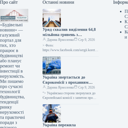
Про сайт
Останні новини
Інформ
П
С
К
«Будівельні
С
новини» —
Уряд схвалив виділення 64,8
К
галузевий
мільйона гривень з
и
портал для
державного бюджету для
Дарина Ярмоленко
Сер 9, 2026
тих, хто
відновлювальних робіт та
> Фото:
працює в
подолання наслідків війни.
https://www.facebook.com/sergii.koretsk
yi.page Уряд України схвалив
будівництві
виділення коштів, запланованих у
або планує
державному бюджеті на 2026 рік для
ремонт чи
фінансування регіональної політики,
інвестиції в
з…
нерухомість.
Україна звертається до
Ми пишемо
Єврокомісії з проханням
про сучасні
надати 220 мільйонів євро для
Дарина Ярмоленко
Сер 9, 2026
технології
допомоги
“> Українська сторона звернулася до
будівництва,
сільськогосподарським
Європейської комісії з запитом про
тенденції
надання 220 мільйонів євро у вигляді
виробникам через
ринку
безповоротної фінансової допомоги.
заблоковані порти.
Ця…
нерухомості
та практичні
поради з
Україна пережила
якісного