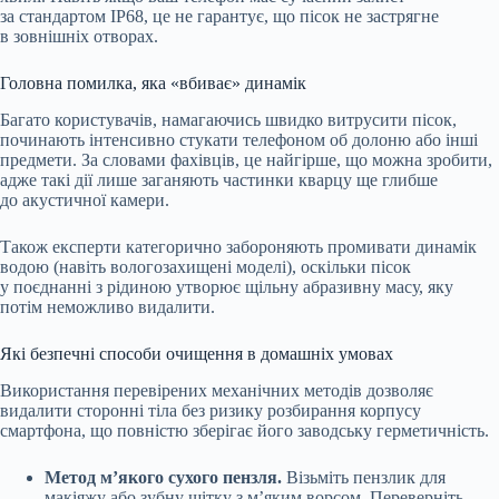
за стандартом IP68, це не гарантує, що пісок не застрягне
в зовнішніх отворах.
Головна помилка, яка «вбиває» динамік
Багато користувачів, намагаючись швидко витрусити пісок,
починають інтенсивно стукати телефоном об долоню або інші
предмети. За словами фахівців, це найгірше, що можна зробити,
адже такі дії лише заганяють частинки кварцу ще глибше
до акустичної камери.
Також експерти категорично забороняють промивати динамік
водою (навіть вологозахищені моделі), оскільки пісок
у поєднанні з рідиною утворює щільну абразивну масу, яку
потім неможливо видалити.
Які безпечні способи очищення в домашніх умовах
Використання перевірених механічних методів дозволяє
видалити сторонні тіла без ризику розбирання корпусу
смартфона, що повністю зберігає його заводську герметичність.
Метод м’якого сухого пензля.
Візьміть пензлик для
макіяжу або зубну щітку з м’яким ворсом. Переверніть