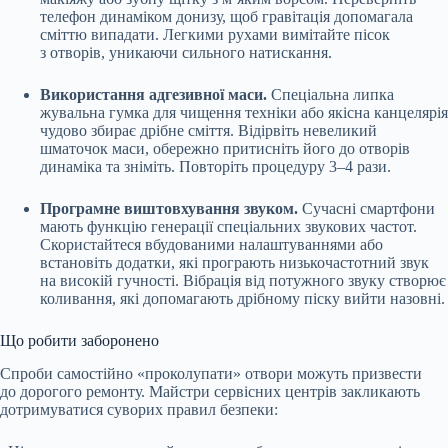
телефон динаміком донизу, щоб гравітація допомагала
сміттю випадати. Легкими рухами вимітайте пісок
з отворів, уникаючи сильного натискання.
Використання адгезивної маси.
Спеціальна липка
жувальна гумка для чищення техніки або якісна канцелярія
чудово збирає дрібне сміття. Відірвіть невеликий
шматочок маси, обережно притисніть його до отворів
динаміка та зніміть. Повторіть процедуру 3–4 рази.
Програмне виштовхування звуком.
Сучасні смартфони
мають функцію генерації спеціальних звукових частот.
Скористайтеся вбудованими налаштуваннями або
встановіть додатки, які програють низькочастотний звук
на високій гучності. Вібрація від потужного звуку створює
коливання, які допомагають дрібному піску вийти назовні.
Що робити заборонено
Спроби самостійно «проколупати» отвори можуть призвести
до дорогого ремонту. Майстри сервісних центрів закликають
дотримуватися суворих правил безпеки: