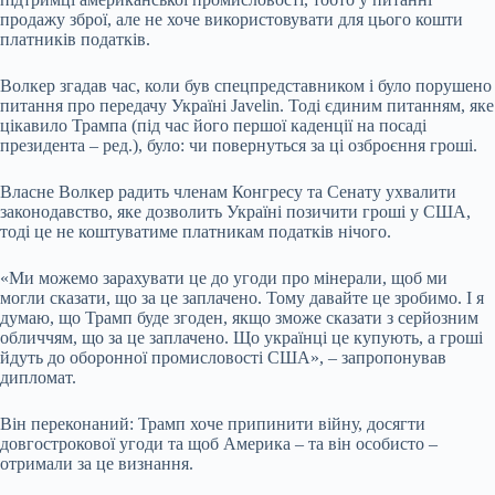
продажу зброї, але не хоче використовувати для цього кошти
платників податків.
Волкер згадав час, коли був спецпредставником і було порушено
питання про передачу Україні Javelin. Тоді єдиним питанням, яке
цікавило Трампа (під час його першої каденції на посаді
президента – ред.), було: чи повернуться за ці озброєння гроші.
Власне Волкер радить членам Конгресу та Сенату ухвалити
законодавство, яке дозволить Україні позичити гроші у США,
тоді це не коштуватиме платникам податків нічого.
«Ми можемо зарахувати це до угоди про мінерали, щоб ми
могли сказати, що за це заплачено. Тому давайте це зробимо. І я
думаю, що Трамп буде згоден, якщо зможе сказати з серйозним
обличчям, що за це заплачено. Що українці це купують, а гроші
йдуть до оборонної промисловості США», – запропонував
дипломат.
Він переконаний: Трамп хоче припинити війну, досягти
довгострокової угоди та щоб Америка – та він особисто –
отримали за це визнання.