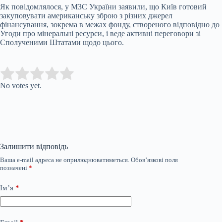
Як повідомлялося, у МЗС України заявили, що Київ готовий
закуповувати американську зброю з різних джерел
фінансування, зокрема в межах фонду, створеного відповідно до
Угоди про мінеральні ресурси, і веде активні переговори зі
Сполученими Штатами щодо цього.
Submit Rating
Rate this item:
No votes yet.
Залишити відповідь
Ваша e-mail адреса не оприлюднюватиметься.
Обов’язкові поля
позначені
*
Ім’я
*