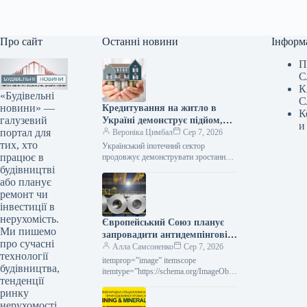
Про сайт
Останні новини
Інформ
П
С
К
«Будівельні
С
новини» —
Кредитування на житло в
К
галузевий
Україні демонструє підйом,
и
портал для
проте без підтримки держави
Вероніка Цимбал
Сер 7, 2026
тих, хто
сфера практично не
Український іпотечний сектор
працює в
функціонує.
продовжує демонструвати зростання,
проте його поступ залишається майже
будівництві
винятково залежним від державної
або планує
допомоги. Згідно з заявою Олени…
ремонт чи
інвестиції в
нерухомість.
Європейський Союз планує
Ми пишемо
запровадити антидемпінгові
про сучасні
збори на холоднокатаний
Алла Самсоненко
Сер 7, 2026
технології
прокат з п’яти держав.
itemprop=”image” itemscope
будівництва,
itemtype=”https://schema.org/ImageObje
тенденції
ct” rel=”nofollow”> shutterstock.com
ринку
Холоднокатаний рулон Новини
Глобальний ринок захисні заходи
нерухомості