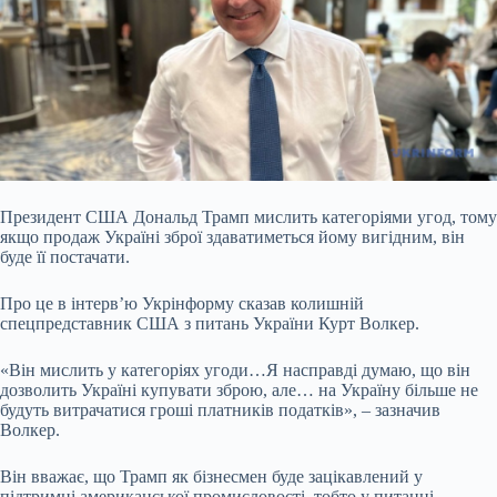
Президент США Дональд Трамп мислить категоріями угод, тому
якщо продаж Україні зброї здаватиметься йому вигідним, він
буде її постачати.
Про це в
інтерв’ю
Укрінформу сказав колишній
спецпредставник США з питань України Курт Волкер.
«Він мислить у категоріях угоди…Я насправді думаю, що він
дозволить Україні купувати зброю, але… на Україну більше не
будуть витрачатися гроші платників податків», – зазначив
Волкер.
Він вважає, що Трамп як бізнесмен буде зацікавлений у
підтримці американської промисловості, тобто у питанні