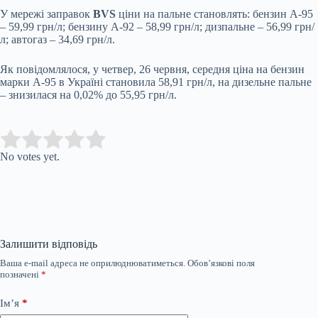
У мережі заправок
BVS
ціни на пальне становлять: бензин А-95
– 59,99 грн/л; бензину А-92 – 58,99 грн/л; дизпальне – 56,99 грн/
л; автогаз – 34,69 грн/л.
Як повідомлялося, у четвер, 26 червня, середня ціна на бензин
марки А-95 в Україні становила 58,91 грн/л, на дизельне пальне
– знизилася на 0,02% до 55,95 грн/л.
Submit Rating
Rate this item:
No votes yet.
Залишити відповідь
Ваша e-mail адреса не оприлюднюватиметься.
Обов’язкові поля
позначені
*
Ім’я
*