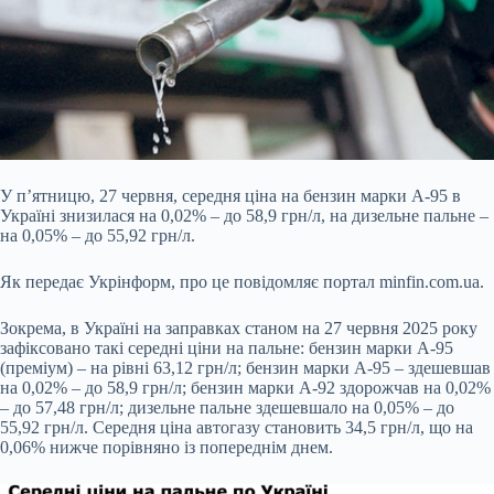
У п’ятницю, 27 червня, середня ціна на бензин марки А-95 в
Україні знизилася на 0,02% – до 58,9 грн/л, на дизельне пальне –
на 0,05% – до 55,92 грн/л.
Як передає
Укрінформ, про це повідомляє портал
minfin.com.ua.
Зокрема, в Україні на заправках станом на 27 червня 2025 року
зафіксовано такі середні ціни на пальне: бензин марки А-95
(преміум) – на рівні 63,12 грн/л; бензин марки А-95 – здешевшав
на 0,02% – до 58,9 грн/л; бензин марки А-92 здорожчав на 0,02%
– до 57,48 грн/л; дизельне пальне здешевшало на 0,05% – до
55,92 грн/л. Середня ціна автогазу становить 34,5 грн/л, що на
0,06% нижче порівняно із попереднім днем.