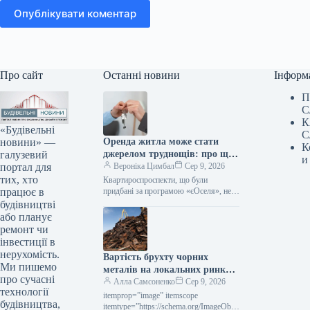
Опублікувати коментар
Про сайт
Останні новини
Інформ
П
С
К
«Будівельні
С
новини» —
Оренда житла може стати
К
галузевий
джерелом труднощів: про що
и
портал для
слід пам’ятати учасникам
Вероніка Цимбал
Сер 9, 2026
тих, хто
програми «єОселя»
Квартироспроспeкти, що були
працює в
придбані за програмою «єОселя», не
мають права беззастережно надавати
будівництві
таке житло в оренду. Поки позика не
або планує
буде…
ремонт чи
інвестиції в
нерухомість.
Вартість брухту чорних
Ми пишемо
металів на локальних ринках
про сучасні
у липні впала на 10–30
Алла Самсоненко
Сер 9, 2026
технології
доларів за тонну.
itemprop=”image” itemscope
будівництва,
itemtype=”https://schema.org/ImageObje