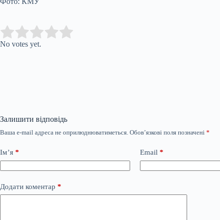
Фото: КМУ
Submit Rating
Rate this item:
No votes yet.
Залишити відповідь
Ваша e-mail адреса не оприлюднюватиметься.
Обов’язкові поля позначені
*
Ім’я
*
Email
*
Додати коментар
*