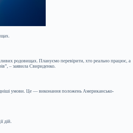
ищах.
жливих родовищах. Плануємо перевірити, хто реально працює, а
рів”, – заявила Свириденко.
ідніші умови. Це — виконання положень Американсько-
ї дій.