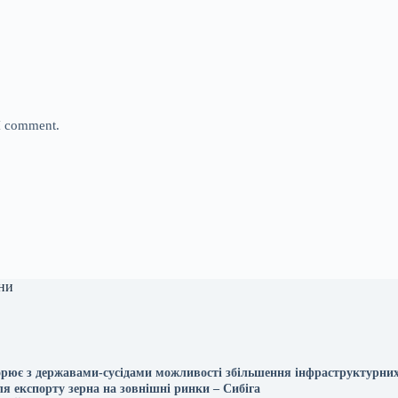
 I comment.
ни
орює з державами-сусідами можливості збільшення інфраструктурни
я експорту зерна на зовнішні ринки – Сибіга