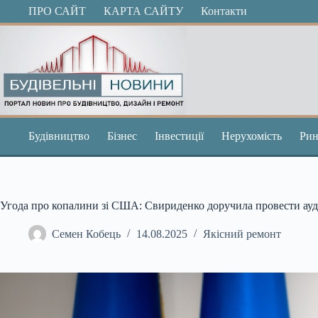
Перейти
ПРО САЙТ
КАРТА САЙТУ
Контакти
до
вмісту
Будівництво
Бізнес
Інвестиції
Нерухомість
Рин
Угода про копалини зі США: Свириденко доручила провести ауд
Семен Кобець
14.08.2025
Якісний ремонт