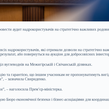
овести аудит надрокористувачів на стратегічно важливих родов
сіх надрокористувачів, які отримали дозволи на стратегічно ва
 результат, або повернуться на аукціон для добросовісних інвесто
іл вуглеводнів на Межигірській і Свічанській ділянках.
ію та гарантією, що іншим учасникам не пропонуватимуть виг
и”, – зазначила Свириденко.
”, – наголосила Прем’єр-міністерка.
дою Бюро економічної безпеки і бізнес-асоціаціями для координаці