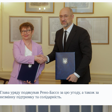
Глава уряду подякував Рено-Бассо за цю угоду, а також за
незмінну підтримку та солідарність.