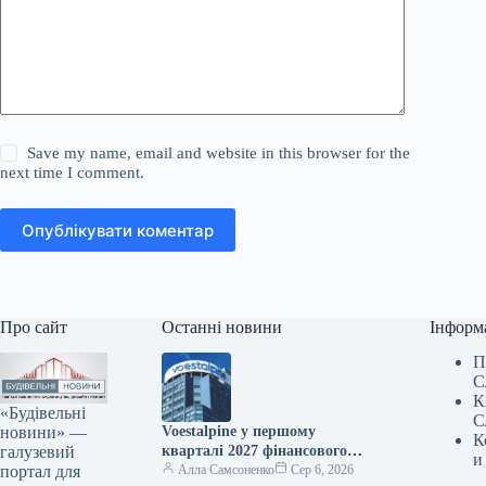
Save my name, email and website in this browser for the
next time I comment.
Опублікувати коментар
Про сайт
Останні новини
Інформ
П
С
К
«Будівельні
С
новини» —
Voestalpine у першому
К
галузевий
кварталі 2027 фінансового
и
портал для
року підвищила виручку на
Алла Самсоненко
Сер 6, 2026