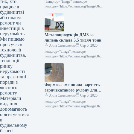
тих, хто
2,4% порівняно з попереднім
[itemprop=”image” itemscope
працює в
роком.
itemtype=”https://schema.org/ImageObje
ct” rel=”nofollow”> voestalpine.com
будівництві
Новини Глобальний ринок voestalpine
або планує
Роздрукувати 80 06 Серпня 2026
ремонт чи
Voestalpine у І кварталі 2027
інвестиції в
фінроку…
нерухомість.
Металопродукція ДМЗ за
Ми пишемо
липень склала 5,5 тисяч тонн
про сучасні
Алла Самсоненко
Сер 6, 2026
технології
itemprop=”image” itemscope
будівництва,
itemtype=”https://schema.org/ImageObje
тенденції
ct” rel=”nofollow”> ДМЗ Новини
ринку
Компанії ДМЗ Друкувати 93 06
Серпня 2026 ДМЗ у липні виробив 5,5
нерухомості
тис. т…
та практичні
поради з
Формоза зменшила вартість
якісного
гарячекатаного рулону для
ремонту.
вересневої реалізації
Алла Самсоненко
Сер 6, 2026
Матеріали
itemprop=”image” itemscope
видання
itemtype=”https://schema.org/ImageObje
допомагають
ct” rel=”nofollow”> shutterstock.com
орієнтуватися
HRC Новини Глобальний ринок ціни
в
на г/к прокат Роздрукувати 91 06
будівельному
Серпня 2026 Formosa знизила…
бізнесі