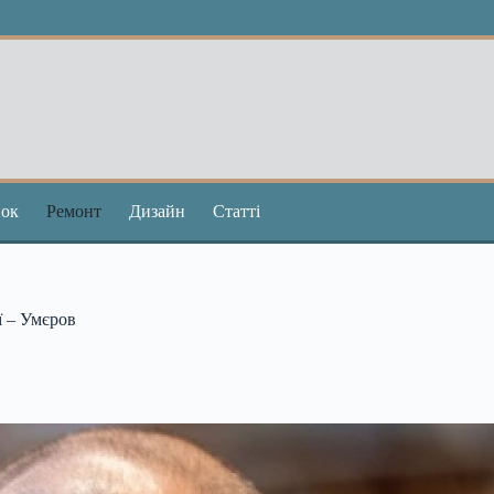
ок
Ремонт
Дизайн
Статті
ї – Умєров