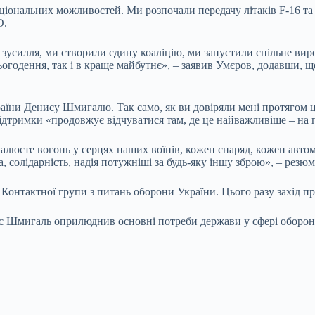
іональних можливостей. Ми розпочали передачу літаків F-16 та 
О.
 зусилля, ми створили єдину коаліцію, ми запустили спільне виро
сьогодення, так і в краще майбутнє», – заявив Умєров, додавши, 
аїни Денису Шмигалю. Так само, як ви довіряли мені протягом ц
дтримки «продовжує відчуватися там, де це найважливіше – на пе
алюєте вогонь у серцях наших воїнів, кожен снаряд, кожен авто
ра, солідарність, надія потужніші за будь-яку іншу зброю», – рез
 Контактної групи з питань оборони України. Цього разу захід п
ис Шмигаль оприлюднив основні потреби держави у сфері оборони