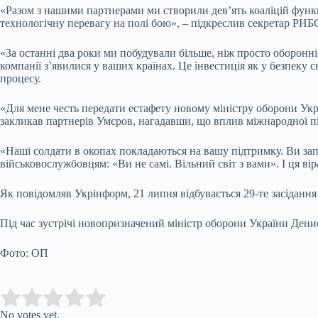
«Разом з нашими партнерами ми створили дев’ять коаліцій функц
технологічну перевагу на полі бою», – підкреслив секретар РНБ
«За останні два роки ми побудували більше, ніж просто оборонні
компанії з’явилися у ваших країнах. Це інвестиція як у безпеку 
процесу.
«Для мене честь передати естафету новому міністру оборони Укр
закликав партнерів Умєров, нагадавши, що вплив міжнародної пі
«Наші солдати в окопах покладаються на вашу підтримку. Ви зап
військовослужбовцям: «Ви не самі. Вільний світ з вами». І ця ві
Як повідомляв Укрінформ, 21 липня відбувається 29-те засідання
Під час зустрічі новопризначений міністр оборони України Ден
Фото: ОП
Submit Rating
Rate this item:
No votes yet.