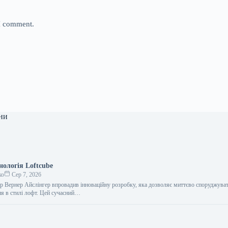
 I comment.
ни
нологія Loftcube
ко
Сер 7, 2026
ер Вернер Айслінгер впровадив інноваційну розробку, яка дозволяє миттєво споруджува
я в стилі лофт. Цей сучасний…