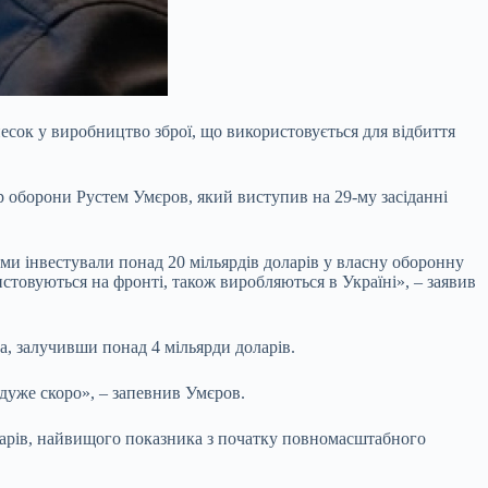
несок у виробництво зброї, що
використовується для відбиття
 оборони Рустем Умєров, який виступив на 29-му засіданні
ми інвестували понад 20 мільярдів доларів у власну оборонну
истовуються на фронті, також виробляються в Україні», – заявив
ва, залучивши понад 4 мільярди доларів.
 дуже скоро», – запевнив Умєров.
доларів, найвищого показника з початку повномасштабного