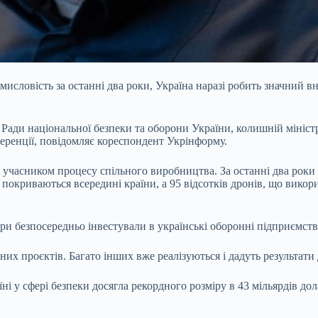
исловість за останні два роки, Україна наразі робить значний в
ади національної безпеки та оборони України, колишній міністр
еренції, повідомляє кореспондент Укрінформу.
 учасником процесу спільного виробництва. За останні два роки 
 покриваються всередині країни, а 95 відсотків дронів, що викор
нери безпосередньо інвестували в українські оборонні підприємст
их проєктів. Багато інших вже реалізуються і дадуть результати
їні у сфері безпеки досягла рекордного розміру в 43 мільярдів 