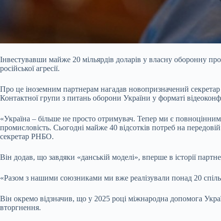
Інвестувавши майже 20 мільярдів доларів у власну оборонну пром
російської агресії.
Про це іноземним партнерам нагадав новопризначений секретар Р
Контактної групи з питань оборони України у форматі відеоконф
«Україна – більше не просто отримувач. Тепер ми є повноцінним
промисловість. Сьогодні майже 40 відсотків потреб на передовій
секретар РНБО.
Він додав, що завдяки «данській моделі», вперше в історії парт
«Разом з нашими союзниками ми вже реалізували понад 20 спільн
Він окремо відзначив, що у 2025 році міжнародна допомога Укра
вторгнення.