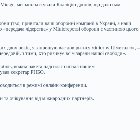
Mirage, ми започаткували Коаліцію дронів, що дало нам
бництво, привітали ваші оборонні компанії в Україні, а наші
що «передача лідерства» у Міністерстві оборони є частиною цього
их двох років, я запрошую вас довіритися міністру Шмигалю», –
редовій, з тими, хто ризикує всім заради нашої свободи».
мобіль, кожна ракета надсилає сигнал нашим
юмував секретар РНБО.
роводиться в режимі онлайн-конференції.
 та очікування від міжнародних партнерів.