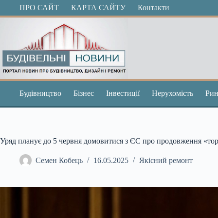
Перейти
ПРО САЙТ
КАРТА САЙТУ
Контакти
до
вмісту
Будівництво
Бізнес
Інвестиції
Нерухомість
Рин
Уряд планує до 5 червня домовитися з ЄС про продовження «то
Семен Кобець
16.05.2025
Якісний ремонт