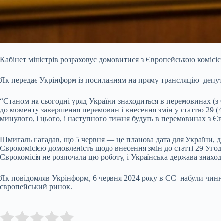
Кабінет міністрів розраховує домовитися з Європейською комісіє
Як передає Укрінформ із посиланням на пряму
трансляцію депут
“Станом на сьогодні уряд України знаходиться в перемовинах (з 
до моменту завершення перемовин і внесення змін у статтю 29 (
минулого, і цього, і наступного тижня будуть в перемовинах з 
Шмигаль нагадав, що 5 червня — це планова дата для України, д
Єврокомісією домовленість щодо внесення змін до статті 29 Угоди
Єврокомісія не розпочала цю роботу, і Українська держава знах
Як повідомляв Укрінформ, 6 червня 2024 року в ЄС набули чиннос
європейський ринок.
Submit Rating
Rate this item: