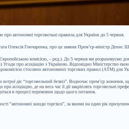
ю про автономні торговельні правила для України до 5 червня.
ата Олексія Гончаренка, про це заявив Прем’єр-міністр Денис Шм
Європейською комісією, – ред.). До 5 червня ми розраховуємо до
4) Угоди про асоціацію з Україною. Відповідно Міністерство еко
Єврокомісією стосовно автономних торгових правил (АТМ) для Ук
о котрої діє “торговельний безвіз”. Водночас прем’єр зазначив,
 про асоціацію, де на весь час її дії закріплять торговельні пр
одиться в процесі перемовин щодо цього питання.
ті “автономні заходи торгівлі”, за якими на один рік призупине