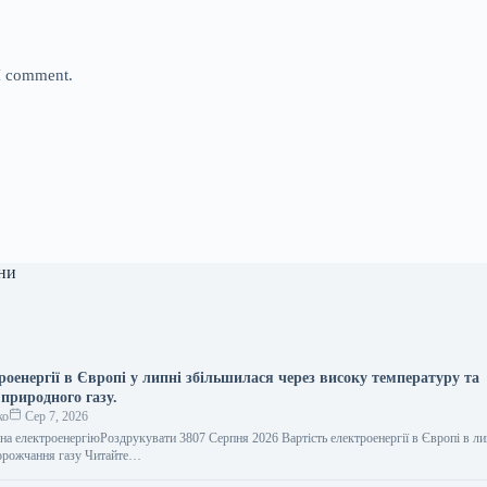
 I comment.
ни
роенергії в Європі у липні збільшилася через високу температуру та
природного газу.
ко
Сер 7, 2026
на електроенергіюРоздрукувати 3807 Серпня 2026 Вартість електроенергії в Європі в ли
дорожчання газу Читайте…