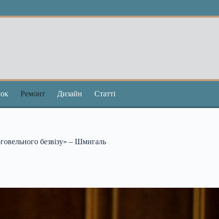
ок
Ремонт
Дизайн
Статті
рговельного безвізу» – Шмигаль