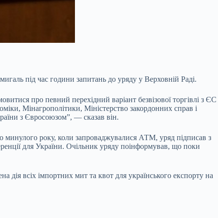
игаль під час години запитань до уряду у Верховній Раді.
мовитися про певний перехідний варіант безвізової торгівлі з ЄС
номіки, Мінагрополітики, Міністерство закордонних справ і
раїни з Євросоюзом”, — сказав він.
 що минулого року, коли запроваджувалися АТМ, уряд підписав з
еференції для України. Очільник уряду поінформував, що поки
на дія всіх імпортних мит та квот для українського експорту на