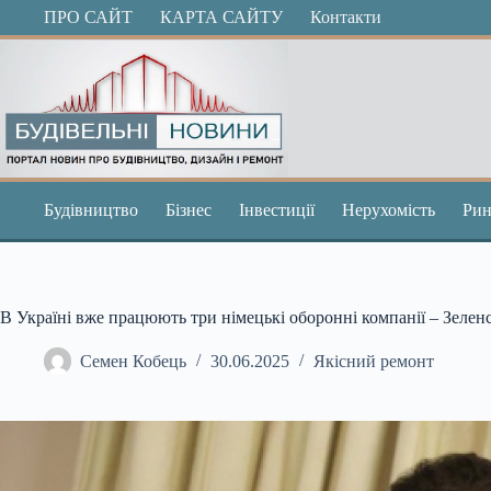
Перейти
ПРО САЙТ
КАРТА САЙТУ
Контакти
до
вмісту
Будівництво
Бізнес
Інвестиції
Нерухомість
Рин
В Україні вже працюють три німецькі оборонні компанії – Зелен
Семен Кобець
30.06.2025
Якісний ремонт