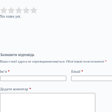
Submit Rating
Rate this item:
No votes yet.
Залишити відповідь
Ваша e-mail адреса не оприлюднюватиметься.
Обов’язкові поля позначені
*
Ім’я
*
Email
*
Додати коментар
*