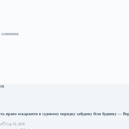
 I comment.
ни
ь право оскаржити в судовому порядку забудову біля будинку — Ве
ал
Сер 10, 2026