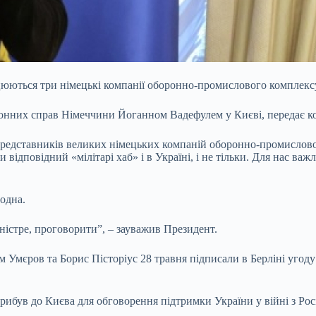
цюються три німецькі компанії оборонно-промислового комплекс
донних справ Німеччини Йоганном Вадефулем у Києві, передає к
 представників великих німецьких компаній оборонно-промислового
 відповідний «мілітарі хаб» і в Україні, і не тільки. Для нас ва
одна.
іністре, проговорити”, – зауважив Президент.
 Умєров та Борис Пісторіус 28 травня підписали в Берліні угод
ибув до Києва для обговорення підтримки України у війні з Рос