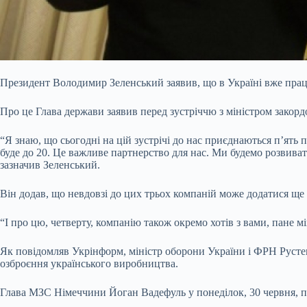
Президент Володимир Зеленський заявив, що в Україні вже пра
Про це Глава держави заявив перед зустріччю з
міністром закор
“Я знаю, що сьогодні на цій зустрічі до нас приєднаються п’ять
буде до 20. Це важливе партнерство для нас. Ми будемо розвивати
зазначив Зеленський.
Він додав, що невдовзі до цих трьох компаній може додатися ще 
“І про цю, четверту, компанію також окремо хотів з вами, пане м
Як повідомляв Укрінформ, міністр оборони України і ФРН Рустем
озброєння українського виробництва.
Глава МЗС Німеччини Йоган Вадефуль у понеділок, 30 червня, пр