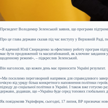
Президент Володимир Зеленський заявив, що програми підтримк
Про це глава держави сказав під час виступу у
Верховній Раді, 
«Я вдячний Юлії Свириденко за ефективну роботу програм підтри
має бути продовжений та масштабований, як ключове завдання у
щоденному режимі», – підкреслив Зеленський.
Він наголосив, що кожен день має приносити Україні результат.
«Ми посилимо переговорний напрямок для справедливого завершен
очікую від уряду більш конкретного наповнення політики героїв,
підходу до соціальної політики в Україні. І також вже готуємо
держави, додавши, що «Україна буде серед топових глобальних д
Як повідомляв Укрінформ, сьогодні, 17 липня, ВР призначає нов