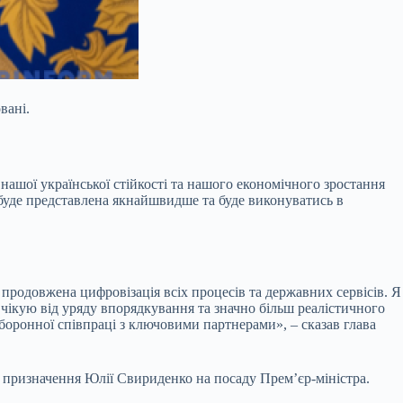
вані.
ашої української стійкості та нашого економічного зростання
 буде представлена якнайшвидше та буде виконуватись в
родовжена цифровізація всіх процесів та державних сервісів. Я
Очікую від уряду впорядкування та значно більш реалістичного
боронної співпраці з ключовими партнерами», – сказав глава
а призначення Юлії Свириденко на посаду Прем’єр-міністра.