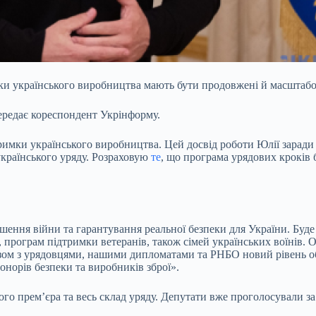
и українського виробництва мають бути продовжені й масштабо
передає кореспондент Укрінформу.
мки українського виробництва. Цей досвід роботи Юлії заради н
країнського уряду. Розраховую
те
, що програма урядових кроків
ня війни та гарантування реальної безпеки для України. Буде п
 програм підтримки ветеранів, також сімей українських воїнів. 
 разом з урядовцями, нашими дипломатами та РНБО новий рівень о
онорів безпеки та виробників зброї».
ого премʼєра та весь склад уряду. Депутати вже проголосували з