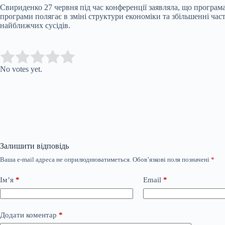
Свириденко 27 червня під час конференції заявляла, що програма 
програми полягає в зміні структури економіки та збільшенні час
найближчих сусідів.
Submit Rating
Rate this item:
No votes yet.
Залишити відповідь
Ваша e-mail адреса не оприлюднюватиметься.
Обов’язкові поля позначені
*
Ім’я
*
Email
*
Додати коментар
*