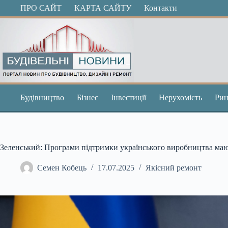
Перейти
ПРО САЙТ
КАРТА САЙТУ
Контакти
до
вмісту
Будівництво
Бізнес
Інвестиції
Нерухомість
Рин
Зеленський: Програми підтримки українського виробництва маю
Семен Кобець
17.07.2025
Якісний ремонт