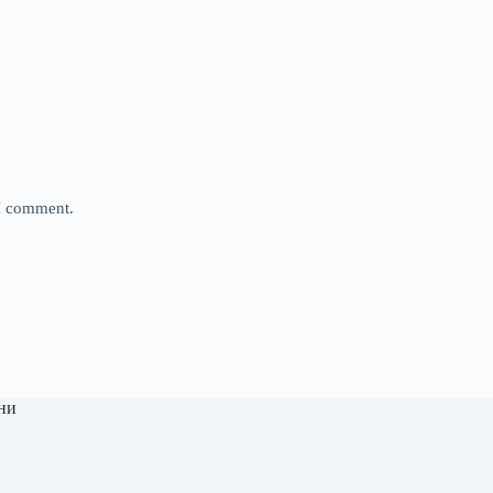
 I comment.
ни