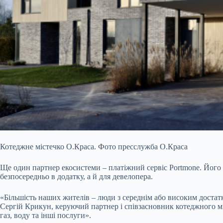
Котеджне містечко О.Краса. Фото пресслужба О.Краса
Ще один партнер екосистеми – платіжний сервіс Portmone. Його 
безпосередньо в додатку, а й для девелопера.
«Більшість наших жителів – люди з середнім або високим достат
Сергій Крикун, керуючий партнер і співзасновник котеджного міс
газ, воду та інші послуги».