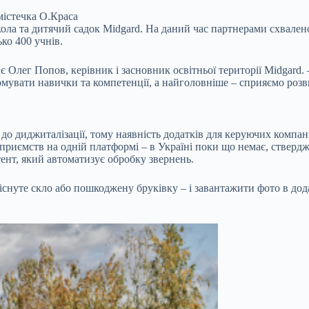
містечка О.Краса
ола та дитячий садок Midgard. На даний час партнерами схвалено
ко 400 учнів.
ає Олег Попов, керівник і засновник освітньої території Midgard.
увати навички та компетенції, а найголовніше – сприяємо розв
о диджиталізації, тому наявність додатків для керуючих компані
ідприємств на одній платформі – в Україні поки що немає, ствер
тент, який автоматизує обробку звернень.
нуте скло або пошкоджену бруківку – і завантажити фото в дода