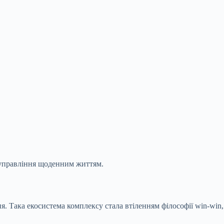
 управління щоденним життям.
. Така екосистема комплексу стала втіленням філософії win-win,