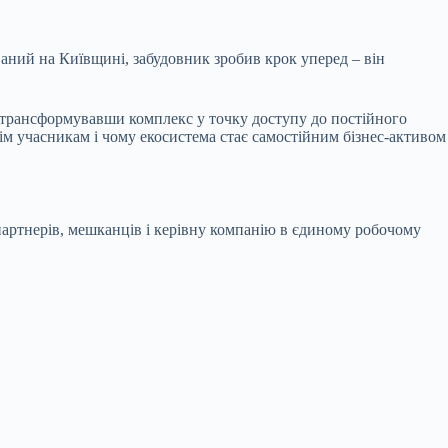
аний на Київщині, забудовник зробив крок уперед –
він
и, трансформувавши комплекс у точку доступу до постійного
ім учасникам і чому екосистема стає самостійним бізнес-активом
артнерів, мешканців і керівну компанію в єдиному робочому