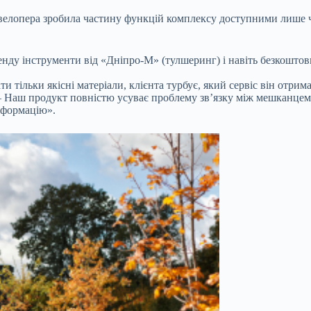
елопера зробила частину функцій комплексу доступними лише че
нду інструменти від «Дніпро-М» (тулшеринг) і навіть безкоштов
 тільки якісні матеріали, клієнта турбує, який сервіс він отрим
 – Наш продукт повністю усуває проблему зв’язку між мешканцем
нформацію».