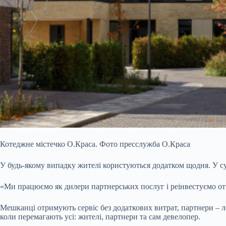
Котеджне містечко О.Краса. Фото пресслужба О.Краса
У будь-якому випадку жителі користуються додатком щодня. У 
«Ми працюємо як дилери партнерських послуг і реінвестуємо о
Мешканці отримують сервіс без додаткових витрат, партнери – ло
коли перемагають усі: жителі, партнери та сам девелопер.