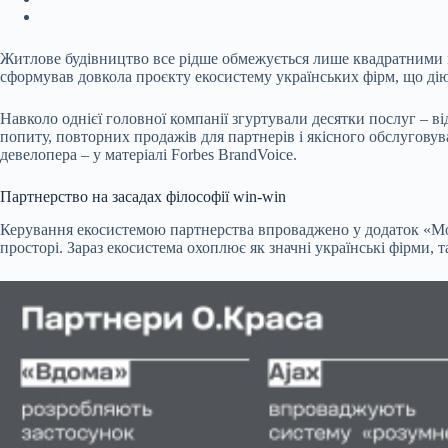
Житлове будівництво все рідше обмежується лише квадратними м
сформував довкола проєкту екосистему українських фірм, що ді
Навколо однієї головної компанії згуртували десятки послуг – 
попиту, повторних продажів для партнерів і якісного обслуговув
девелопера – у матеріалі Forbes BrandVoice.
Партнерство на засадах філософії win-win
Керування екосистемою партнерства впроваджено у додаток «Моє
просторі. Зараз екосистема охоплює як значні українські фірми, т