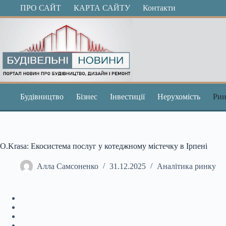
Перейти
ПРО САЙТ
КАРТА САЙТУ
Контакти
до
вмісту
Будівництво
Бізнес
Інвестиції
Нерухомість
Рин
O.Krasa: Екосистема послуг у котеджному містечку в Ірпені
Алла Самсоненко
31.12.2025
Аналітика ринку