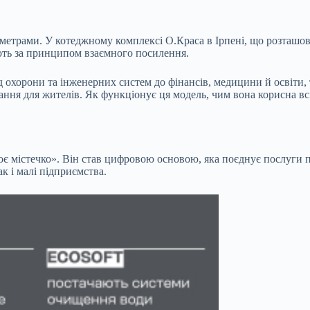
етрами. У котеджному комплексі О.Краса в Ірпені, що розташов
ють за принципом взаємного посилення.
від охорони та інженерних систем до фінансів, медицини й освіт
ання для жителів. Як функціонує ця модель, чим вона корисна вс
 містечко». Він став цифровою основою, яка поєднує послуги п
ак і малі підприємства.