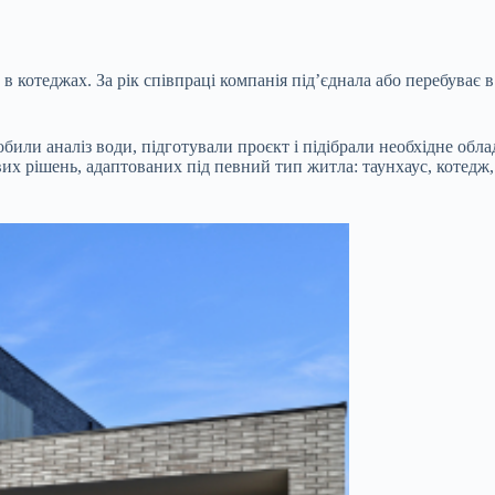
в котеджах. За рік співпраці компанія під’єднала або перебуває 
обили аналіз води, підготували проєкт і підібрали необхідне об
ових рішень, адаптованих під певний тип житла: таунхаус, котед