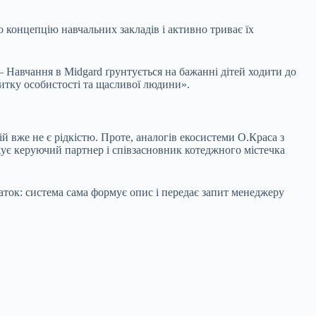
 концепцію навчальних закладів і активно триває їх
 – Навчання в Midgard ґрунтується на бажанні дітей ходити до
итку особистості та щасливої людини».
й вже не є рідкістю. Проте, аналогів екосистеми О.Краса з
джує керуючий партнер і співзасновник котеджного містечка
ток: система сама формує опис і передає запит менеджеру