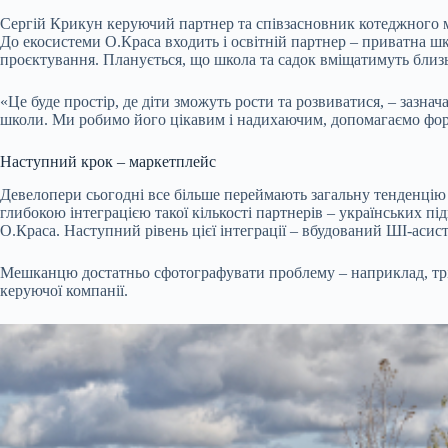
Сергій Крикун
керуючий партнер та співзасновник котеджного 
До екосистеми О.Краса входить і освітній партнер – приватна шк
проєктування. Планується, що школа та садок вміщатимуть близь
«Це буде простір, де діти зможуть рости та розвиватися, – зазнач
школи. Ми робимо його цікавим і надихаючим, допомагаємо форм
Наступний крок – маркетплейс
Девелопери сьогодні все більше переймають загальну тенденцію д
глибокою інтеграцією такої кількості партнерів – українських п
О.Краса. Наступний рівень цієї інтеграції – вбудований ШІ-асис
Мешканцю достатньо сфотографувати проблему – наприклад, тріс
керуючої компанії.