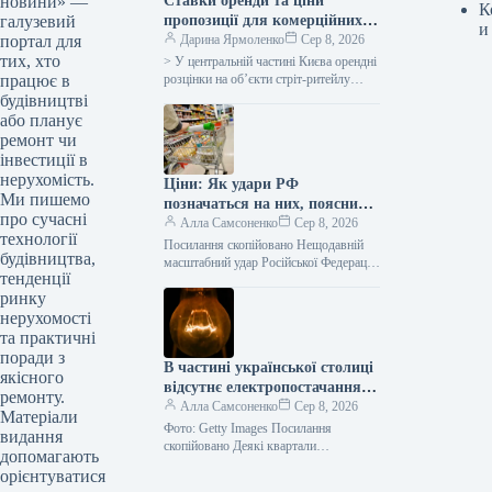
новини» —
Ставки оренди та ціни
К
галузевий
пропозиції для комерційних
и
портал для
площ у центральному Києві
Дарина Ярмоленко
Сер 8, 2026
тих, хто
знизилися вдвічі порівняно з
> У центральній частині Києва орендні
працює в
2021 роком, за даними UTG.
розцінки на об’єкти стріт-ритейлу
скоротилися на 30-50% у доларовому
будівництві
вираженні. Ціни пропозиції для
або планує
таких…
ремонт чи
інвестиції в
нерухомість.
Ціни: Як удари РФ
Ми пишемо
позначаться на них, пояснили
про сучасні
в Асоціації ритейлерів
Алла Самсоненко
Сер 8, 2026
технології
Посилання скопійовано Нещодавній
будівництва,
масштабний удар Російської Федерації
тенденції
по логістичній інфраструктурі став
ринку
одним з найвідчутніших ударів по
українському рітейлу. Проте, за
нерухомості
та практичні
поради з
В частині української столиці
якісного
відсутнє електропостачання
ремонту.
внаслідок аварійної ситуації.
Алла Самсоненко
Сер 8, 2026
Матеріали
Фото: Getty Images Посилання
видання
скопійовано Деякі квартали
допомагають
Подільського та Оболонського районів
орієнтуватися
української столиці тимчасово