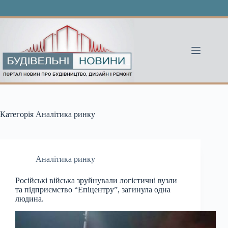
Перейти
до
вмісту
Категорія
Аналітика ринку
Аналітика ринку
Російські війська зруйнували логістичні вузли
та підприємство “Епіцентру”, загинула одна
людина.