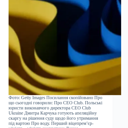
Фото: Getty Images Посилання скопійовано Про
що сьогодні говорили: Про CEO Club. Польські
юристи виконавчого директора CEO Club
Ukraine Дмитра Карчука готують апеляційну
скаргу на рішення суду щодо його утримання
під вартою Про воду. Перший віцепрем’єр-