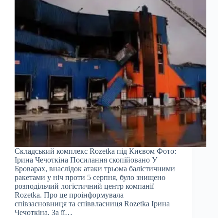
Складський комплекс Rozetka під Києвом Фото:
Ірина Чечоткіна Посилання скопійовано У
Броварах, внаслідок атаки трьома балістичними
ракетами у ніч проти 5 серпня, було знищено
розподільчий логістичний центр компанії
Rozetka. Про це проінформувала
співзасновниця та співвласниця Rozetka Ірина
Чечоткіна. За її…