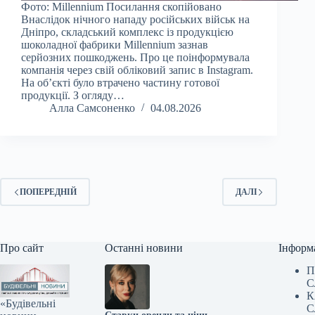
Фото: Millennium Посилання скопійовано
Внаслідок нічного нападу російських військ на
Дніпро, складський комплекс із продукцією
шоколадної фабрики Millennium зазнав
серйозних пошкоджень. Про це поінформувала
компанія через свій обліковий запис в Instagram.
На об’єкті було втрачено частину готової
продукції. З огляду…
Алла Самсоненко
04.08.2026
ПОПЕРЕДНІЙ
ДАЛІ
Про сайт
Останні новини
Інформ
П
С
К
«Будівельні
С