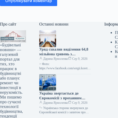
Опублікувати коментар
Про сайт
Останні новини
Інформ
П
С
К
«Будівельні
С
новини» —
Уряд схвалив виділення 64,8
К
галузевий
мільйона гривень з
и
портал для
державного бюджету для
Дарина Ярмоленко
Сер 9, 2026
тих, хто
відновлювальних робіт та
> Фото:
працює в
подолання наслідків війни.
https://www.facebook.com/sergii.koretsk
yi.page Уряд України схвалив
будівництві
виділення коштів, запланованих у
або планує
державному бюджеті на 2026 рік для
ремонт чи
фінансування регіональної політики,
інвестиції в
з…
нерухомість.
Україна звертається до
Ми пишемо
Єврокомісії з проханням
про сучасні
надати 220 мільйонів євро для
Дарина Ярмоленко
Сер 9, 2026
технології
допомоги
“> Українська сторона звернулася до
будівництва,
сільськогосподарським
Європейської комісії з запитом про
тенденції
надання 220 мільйонів євро у вигляді
виробникам через