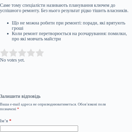
Саме тому спеціалісти називають планування ключем до
успішного ремонту. Без нього результат рідко тішить власників.
Що не можна робити при ремонті: поради, які врятують
гроші
Коли ремонт перетворюється на розчарування: помилки,
про які мовчать майстри
Submit Rating
Rate this item:
No votes yet.
Залишити відповідь
Ваша e-mail адреса не оприлюднюватиметься.
Обов’язкові поля
позначені
*
Ім’я
*