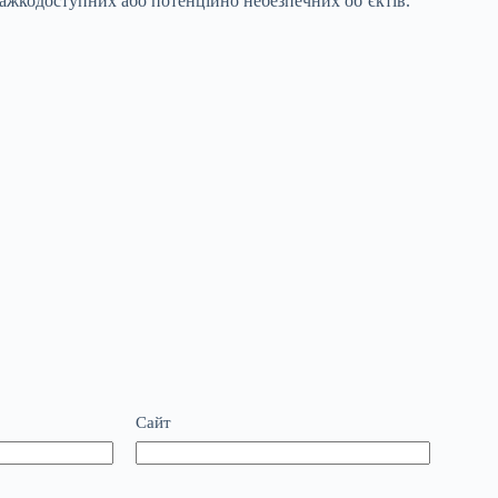
важкодоступних або потенційно небезпечних об’єктів.
Сайт