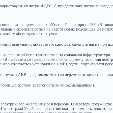
 використовуються потужні ДЕС. А придбати таке потужне обладн
гопостачання промислових об’єктів. Генератори на 500 кВт вико
 більше використовуються на нафтогазових родовищах, де потріб
 захисту від екстремальних умов.
йними двигунами, що гарантує їхню довговічність навіть при ці
и живлення об’єктів транспортної та соціальної інфраструктури. 
500 кВт забезпечують резервне живлення систем управління пові
 використовуються установки на 1 МВт, здатні підтримувати робо
 системами АВР, що дозволяє миттєво перемикати живлення в авар
дключені до системи енергопостачання (будмайданчики).
 електричного живлення у разі перебоїв. Генератори потужністю 
«Пласенерджі Україна» вирізняє висока автономність, довготривал