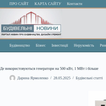
Перейти
ПРО САЙТ
КАРТА САЙТУ
Контакти
до
вмісту
Будівництво
Бізнес
Інвестиції
Нерухомість
Рин
Де використовуються генератори на 500 кВт, 1 МВт і більше
Дарина Ярмоленко
28.05.2025
Будівельні статті