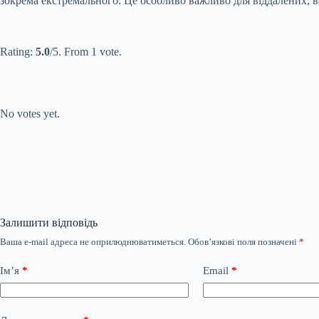
зокрема екстремального. Це особливо важливо для віддалених, 
Submit Rating
Rate this item:
Rating:
5.0
/5. From 1 vote.
Submit Rating
Rate this item:
No votes yet.
Залишити відповідь
Ваша e-mail адреса не оприлюднюватиметься.
Обов’язкові поля позначені
*
Ім’я
*
Email
*