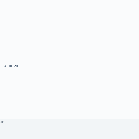
 I comment.
ни