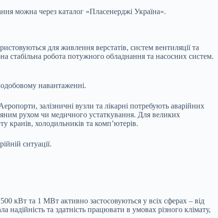
ання можна через каталог «Пласенерджі Україна».
ристовуються для живлення верстатів, систем вентиляції та
на стабільна робота потужного обладнання та насосних систем.
лодобовому навантаженні.
Аеропорти, залізничні вузли та лікарні потребують аварійних
тряним рухом чи медичного устаткування. Для великих
ту кранів, холодильників та комп’ютерів.
ійній ситуації.
500 кВт та 1 МВт активно застосовуються у всіх сферах – від
а надійність та здатність працювати в умовах різного клімату,