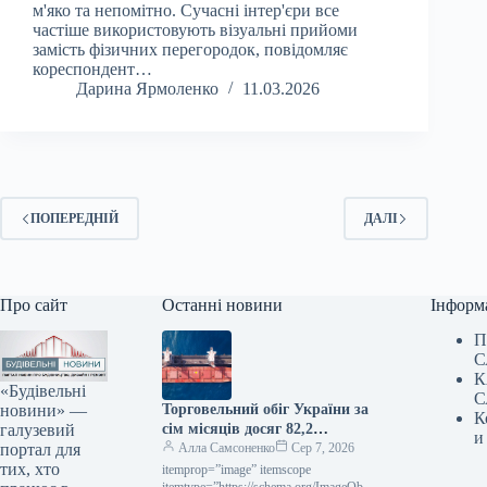
м'яко та непомітно. Сучасні інтер'єри все
частіше використовують візуальні прийоми
замість фізичних перегородок, повідомляє
кореспондент…
Дарина Ярмоленко
11.03.2026
ПОПЕРЕДНІЙ
ДАЛІ
Про сайт
Останні новини
Інформ
П
С
К
«Будівельні
С
новини» —
Торговельний обіг України за
К
галузевий
сім місяців досяг 82,2
и
портал для
мільярда доларів
Алла Самсоненко
Сер 7, 2026
тих, хто
itemprop=”image” itemscope