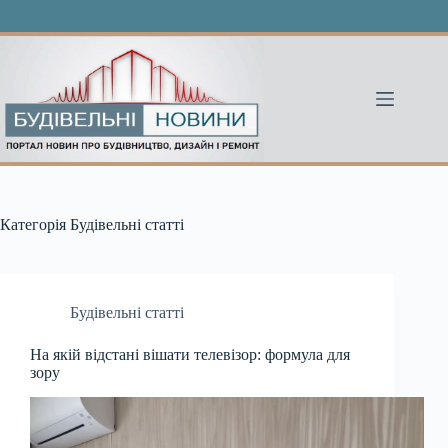
Перейти
до
вмісту
Категорія
Будівельні статті
Будівельні статті
На якій відстані вішати телевізор: формула для
зору