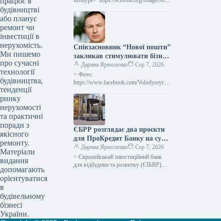
працює в
itemtype=”https://schema.org/ImageObje
ct” rel=”nofollow”> shutterstock.com
будівництві
Морська торгівля Новини Держава
або планує
товарообіг Друк 113 07 Серпня 2026
ремонт чи
Обсяг торгівлі України за сім…
інвестиції в
нерухомість.
Співзасновник “Нової пошти”
Ми пишемо
закликав стимулювати бізнес
про сучасні
податковими канікулами та
Дарина Ярмоленко
Сер 7, 2026
технології
дерегуляцією у відповідь на
> Фото:
будівництва,
ворожі обстріли.
https://www.facebook.com/Volodymyr.P
тенденції
opereshnyuk Бізнес, у зв’язку зі
ринку
зростанням кількості обстрілів з боку
Росії, потребує дерегуляції, зокрема
нерухомості
спрощення міжнародної логістики,
та практичні
дозвільних…
поради з
ЄБРР розглядає два проєкти
якісного
для ПроКредит Банку на суму
ремонту.
до 330 мільйонів євро
Дарина Ярмоленко
Сер 7, 2026
Матеріали
> Європейський інвестиційний банк
видання
для відбудови та розвитку (ЄІБВР)
допомагають
аналізує два ініціативи для ПроКредит
орієнтуватися
Банку (Київ) сукупним обсягом до
в
330…
будівельному
бізнесі
України.