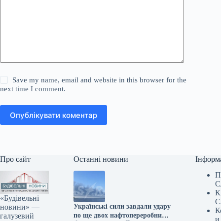
Save my name, email and website in this browser for the
next time I comment.
Опублікувати коментар
Про сайт
Останні новини
Інформ
П
С
К
«Будівельні
С
новини» —
Українські сили завдали удару
К
галузевий
по ще двох нафтопереробних
и