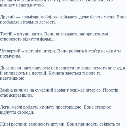
кімнату недоглянутою.
Другий — громіздкі меблі, які займають дуже багато місця. Вона
позбавляє вітальню легкості.
Третій – штучні квіти. Вони виглядають запорошеними і
створюють відчуття фальші.
Четвертий – застарілі штори. Вони роблять інтер'єр важким та
похмурим.
Дизайнери наголошують: ці предмети не лише псують вигляд, а
й впливають на настрій. Кімната здається тісною та
незатишною.
Заміна килима на сучасний варіант освіжає інтер'єр. Простір
стає яскравішим.
Легкі меблі роблять кімнату просторішою. Вона створює
відчуття свободи.
Живі рослини замінюють штучні. Вони приносять свіжість та