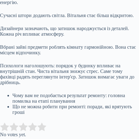
енергію.
Сучасні штори додають світла. Вітальня стає більш відкритою.
Дизайнери зазначають, що затишок народжується із деталей.
Кожна річ впливає атмосферу.
Вбрані зайві предмети роблять кімнату гармонійною. Вона стає
місцем відпочинку.
Психологи наголошують: порядок у будинку впливає на
внутрішній стан. Чиста вітальня знижує стрес. Саме тому
фахівці радять переглянути інтер'єр. Затишок вимагає уваги до
дрібниць.
Чому вам не подобається результат ремонту: головна
помилка на етапі планування
Що не можна робити при ремонті: поради, які врятують
гроші
Submit Rating
Rate this item:
No votes yet.