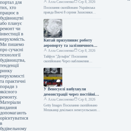
портал для
заводах у Росії, повідомив
Алла Самсоненко
Сер 8, 2026
тих, хто
Генеральний штаб.
Посилання скопійовано Українська
працює в
правда Вночі 8 серпня Захисники
України завдали удару по Ільському та
будівництві
Сизранському нафтопереробних
або планує
заводах у Росії, а…
ремонт чи
інвестиції в
нерухомість.
Китай призупиняє роботу
Ми пишемо
аеропорту та залізничного
про сучасні
сполучення через буревій
Алла Самсоненко
Сер 8, 2026
технології
“Дельфін”
Тайфун "Дельфін" Посилання
будівництва,
скопійовано Через наближення
тенденції
тайфуну “Дельфін” Китай тимчасово
ринку
припиняє авіасполучення та обмежує
рух частини поїздів у районі дельти…
нерухомості
та практичні
поради з
У Венесуелі вибухнули
якісного
демонстрації через постійні
ремонту.
перебої з електроенергією
Алла Самсоненко
Сер 8, 2026
Матеріали
Getty Images Посилання скопійовано
видання
Мешканці декількох венесуельських
допомагають
штатів вийшли на мітинги через
орієнтуватися
регулярні знеструмлення. Цього тижня
в
протестні настрої охопили й…
будівельному