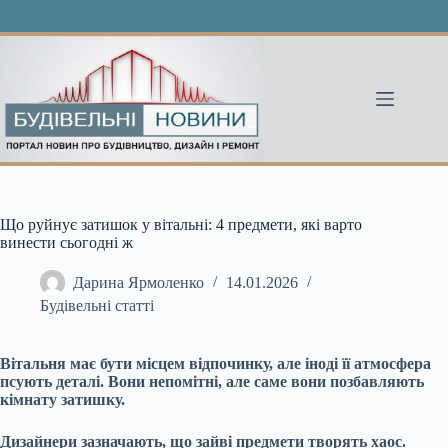
Перейти
до
вмісту
Що руйнує затишок у вітальні: 4 предмети, які варто
винести сьогодні ж
Дарина Ярмоленко
14.01.2026
Будівельні статті
Вітальня має бути місцем відпочинку, але іноді її атмосфера
псують деталі. Вони непомітні, але саме вони позбавляють
кімнату затишку.
Дизайнери зазначають, що зайві предмети творять хаос.