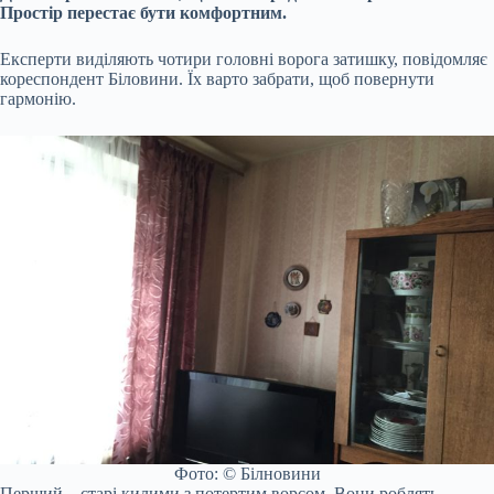
Простір перестає бути комфортним.
Експерти виділяють чотири головні ворога затишку, повідомляє
кореспондент Біловини. Їх варто забрати, щоб повернути
гармонію.
Фото: © Білновини
Перший – старі килими з потертим ворсом. Вони роблять