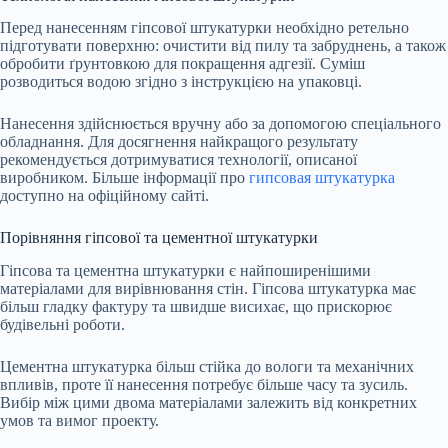
Перед нанесенням гіпсової штукатурки необхідно ретельно
підготувати поверхню: очистити від пилу та забруднень, а також
обробити ґрунтовкою для покращення адгезії. Суміш
розводиться водою згідно з інструкцією на упаковці.
Нанесення здійснюється вручну або за допомогою спеціального
обладнання. Для досягнення найкращого результату
рекомендується дотримуватися технології, описаної
виробником. Більше інформації про
гипсовая штукатурка
доступно на офіційному сайті.
Порівняння гіпсової та цементної штукатурки
Гіпсова та цементна штукатурки є найпоширенішими
матеріалами для вирівнювання стін. Гіпсова штукатурка має
більш гладку фактуру та швидше висихає, що прискорює
будівельні роботи.
Цементна штукатурка більш стійка до вологи та механічних
впливів, проте її нанесення потребує більше часу та зусиль.
Вибір між цими двома матеріалами залежить від конкретних
умов та вимог проекту.