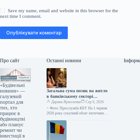
Save my name, email and website in this browser for the
next time I comment.
Опублікувати коментар
Про сайт
Останні новини
Інформ
«Будівельні
новини» —
Загальна сума позик на житло
галузевий
в банківському секторі
портал для
досягла 50 мільярдів гривень.
Дарина Ярмоленко
Сер 6, 2026
тих, хто
> Фото: Пресслужба КБУ На 1 червня
працює в
2026 року сукупний обсяг іпотечних
позик у банківській системі досяг 50
будівництві
мільярдів гривень,…
або планує
ремонт чи
інвестиції в