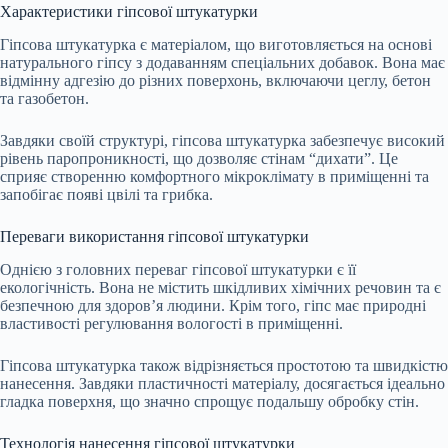
Характеристики гіпсової штукатурки
Гіпсова штукатурка є матеріалом, що виготовляється на основі
натурального гіпсу з додаванням спеціальних добавок. Вона має
відмінну адгезію до різних поверхонь, включаючи цеглу, бетон
та газобетон.
Завдяки своїй структурі, гіпсова штукатурка забезпечує високий
рівень паропроникності, що дозволяє стінам “дихати”. Це
сприяє створенню комфортного мікроклімату в приміщенні та
запобігає появі цвілі та грибка.
Переваги використання гіпсової штукатурки
Однією з головних переваг гіпсової штукатурки є її
екологічність. Вона не містить шкідливих хімічних речовин та є
безпечною для здоров’я людини. Крім того, гіпс має природні
властивості регулювання вологості в приміщенні.
Гіпсова штукатурка також відрізняється простотою та швидкістю
нанесення. Завдяки пластичності матеріалу, досягається ідеально
гладка поверхня, що значно спрощує подальшу обробку стін.
Технологія нанесення гіпсової штукатурки