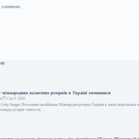
 I comment.
ни
яг міжнародних валютних резервів в Україні зменшився
ко
Сер 8, 2026
 Getty Images Посилання скопійовано Міжнародні резерви України в липні скоротилися н
ільярда доларів станом на…