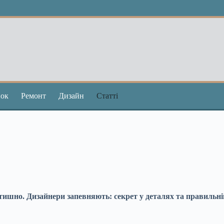
ок
Ремонт
Дизайн
Статті
ишно. Дизайнери запевняють: секрет у деталях та правильній 