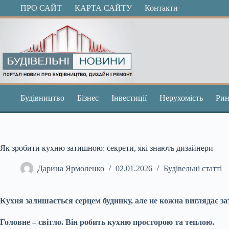
Перейти
ПРО САЙТ
КАРТА САЙТУ
Контакти
до
вмісту
Будівництво
Бізнес
Інвестиції
Нерухомість
Рин
Як зробити кухню затишною: секрети, які знають дизайнери
Дарина Ярмоленко
02.01.2026
Будівельні статті
Кухня залишається серцем будинку, але не кожна виглядає зат
Головне – світло. Він робить кухню просторою та теплою.