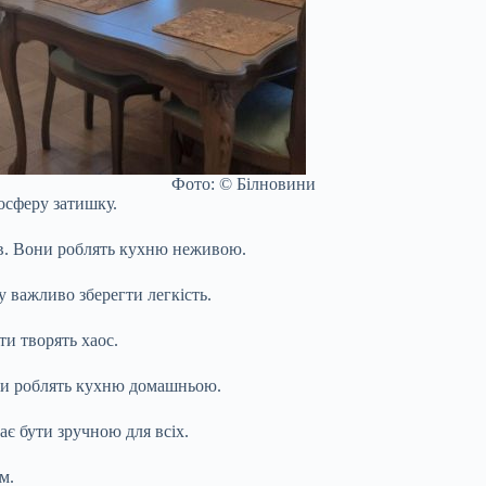
Фото: © Білновини
осферу затишку.
в. Вони роблять кухню неживою.
 важливо зберегти легкість.
и творять хаос.
ки роблять кухню домашньою.
ає бути зручною для всіх.
м.