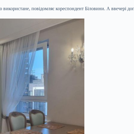
 використане, повідомляє кореспондент Біловини. А ввечері доп