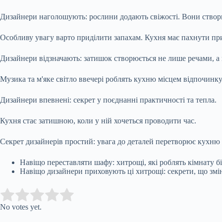
Дизайнери наголошують: рослини додають свіжості. Вони створю
Особливу увагу варто приділити запахам. Кухня має пахнути пр
Дизайнери відзначають: затишок створюється не лише речами, а
Музика та м'яке світло ввечері роблять кухню місцем відпочинку
Дизайнери впевнені: секрет у поєднанні практичності та тепла.
Кухня стає затишною, коли у ній хочеться проводити час.
Секрет дизайнерів простий: увага до деталей перетворює кухню 
Навіщо переставляти шафу: хитрощі, які роблять кімнату 
Навіщо дизайнери приховують ці хитрощі: секрети, що зм
Submit Rating
Rate this item:
No votes yet.