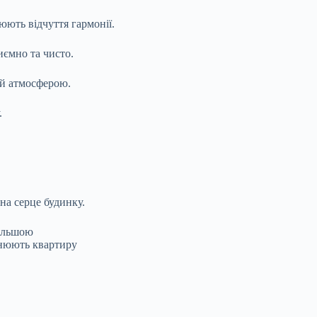
ють відчуття гармонії.
иємно та чисто.
 й атмосферою.
.
на серце будинку.
більшою
інюють квартиру