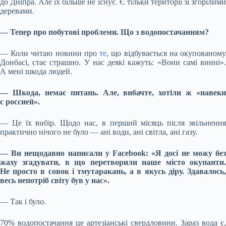
до Дніпра. Але їх більше не існує. Є тільки території зі згорілими
деревами.
— Тепер про побутові проблеми. Що з водопостачанням?
— Коли читаю новини про
те
, що відбувається на окупованом
Донбасі, стає страшно. У нас деякі кажуть: «Вони самі винні».
А мені шкода людей.
— Шкода, немає питань. Але, вибачте, хотіли ж «навеки
с россией».
— Це їх вибір. Щодо нас, в перший місяць після звільнення
практично нічого не було — ані води, ані світла, ані газу.
— Ви нещодавно написали у Facebook: «Я досі не можу без
жаху згадувати, в що перетворили наше місто окупанти.
Не просто в совок і тмутаракань, а в якусь діру. Здавалось,
весь непотріб світу був у нас».
— Так і було.
70% водопостачання це артезіанські свердловини. Зараз вода є,