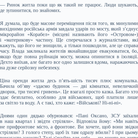
— Ринок житла поки що як такий не працює. Люди шукають,
де зупинитися, по знайомих.
Я думала, що буде масове переміщення після того, як минулими
вихідними російська армія завдала ударів по мосту, який з’єднує
мікрорайон «Корабел» (місцеві називають його «Островом»)
і «материкову» частину. Ще сперечалася з журналістами, які
кажуть, що його не знищили, а тільки пошкодили, але це справа
часу. Влада закликала жителів якнайшвидше евакуюватися, бо,
якщо буде повна руйнація мосту, можна опинитися в ізоляції.
Дехто виїхав, але багато все одно залишися вдома, наражаючись
на дуже серйозну небезпеку.
Ціна оренди житла десь п’ять-шість тисяч плюс комуналка.
Бачила об’яву «здаємо будинок — дві кімнатки, невеличкий
дворик, три тисячі гривень». Це взагалі просто казка. Багато хто
здає безплатно, особливо для військових, щоб платили лише
за світло та воду. А є такі, хто каже: «Військові? Ні-ні-ні».
Днями один дядько обурювався: «Пані Оксано, ЗСУ заїхали
в наш квартал і звідти стріляли». Відповіла йому: «Ми навіть
не прифронтове місто, а фронтове. Ви хочете, щоб вони звідки
стріляли? З голого степу, щоб їх там одразу вбили? І при цьому
вимагаєте захисту? Тоді з’ясуйте для себе — чи хочете ви жити