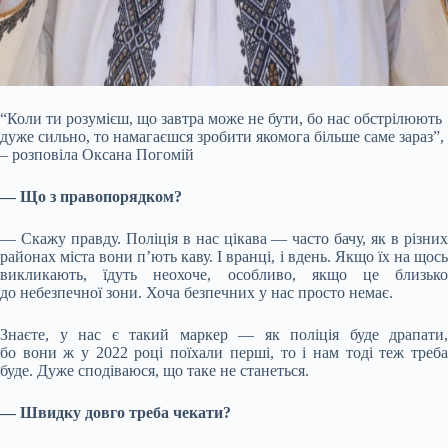
“Коли ти розумієш, що завтра може не бути, бо нас обстрілюють
дуже сильно, то намагаєшся зробити якомога більше саме зараз”,
– розповіла Оксана Погомій
— Що з правопорядком?
— Скажу правду. Поліція в нас цікава — часто бачу, як в різних
районах міста вони п’ють каву. І вранці, і вдень. Якщо їх на щось
викликають, їдуть неохоче, особливо, якщо це близько
до небезпечної зони. Хоча безпечних у нас просто немає.
Знаєте, у нас є такий маркер — як поліція буде драпати,
бо вони ж у 2022 році поїхали перші, то і нам тоді теж треба
буде. Дуже сподіваюся, що таке не станеться.
— Швидку довго треба чекати?