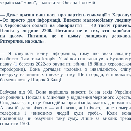
української мови”, – констатує Оксана Погомій
— Дуже вразив ваш пост про вартість евакуації з Херсону:
«От просто для інформації. Вивезти маломобільну людину
з Херсонської області на Закарпаття — 40 тисяч гривень.
Пенсія у людини 2200. Питання не в тих, хто заробляє
на цьому. Питання, де в цьому ланцюжку держава.
Риторичне, на жаль».
— Я озвучила точну інформацію, тому що знаю людину
особисто. Там така історія. У жінки син загинув в Бузковому
парку (
1
березня 2022-го окупанти вбили 18 бійців херсонської
тероборони). Вона доглядає чоловіка з інвалідністю, сліпу
свекруху на милицях і лежачу тітку. Ще і городи, й прильоти,
бо мешкають у Широкій Балці.
Бабусям під 90. Вона вирішила вивезти їх на захід України
до родички. Поїхала в Миколаїв у відділення Червоного Хреста.
Сподівалася, що це благодійна організація, мають допомогти.
А там їй дали візитку — ані назви, ані нічого, лише номери
телефонів і «вивозимо людей куди треба». Коли вона
подзвонила, їй озвучили таку суму. Лише за виклик треба
сплатити 1500.