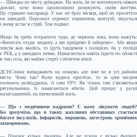
— Швидка по місту доїжджає. На жаль, їм не виплачують ніяких
доплат, хоча вони щохвилинно ризикують своїм життям.
Це страшно насправді. У нас не було місяця, щоб не прилетіло
по швидкій. Персонал отримує поранення, контузії, лікується
і знову встає в стрій. Теж подвиг.
Якщо їм треба потрапити туди, де червона зона, вони кажуть:
«Винесіть отуди людину, а ми приїдемо й заберемо». Або якщо
зовсім жах якийсь, то їдуть тандемом з поліцією, бо у поліції
є РЕБ, а у швидких немає. Намагаються навіть їздити по області
в такі села, які майже стерті з обличчя землі.
ДСНСники виїжджають на пожежі, але вже не в усі райони
міста. Чому так? Коли кудись прилітає, то за цим місцем
полюють розвіддрони, ті самі FPV. Як тільки там з’являються
рятувальники, їх намагаються вбити. Цей процес у русні
налагоджений, на превеликий жаль.
— Що з медичними кадрами? Є кому лікувати людей?
Бо зрозуміло, що в таких жахливих обставинах стається
багато інсультів, інфарктів, поранень, загострень хронічних
захворювань.
— Працює кілька лікарень. Але не усюди є вузькі фахівці.