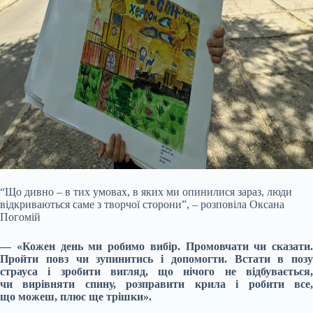
“Що дивно – в тих умовах, в яких ми опинилися зараз, люди
відкриваються саме з творчої сторони”, – розповіла Оксана
Погомій
— «Кожен день ми робимо вибір. Промовчати чи сказати.
Пройти повз чи зупинитись і допомогти. Встати в позу
страуса і зробити вигляд, що нічого не відбувається,
чи вирівняти спину, розправити крила і робити все,
що можеш, плюс ще трішки».