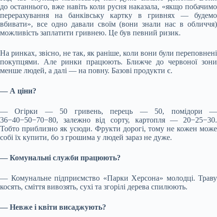
до останнього, вже навіть коли русня наказала, «якщо побачимо
перерахування на банківську картку в гривнях — будемо
вбивати», все одно давали своїм (вони знали нас в обличчя)
можливість заплатити гривнею. Це був певний ризик.
На ринках, звісно, не так, як раніше, коли вони були переповнені
покупцями. Але ринки працюють. Ближче до червоної зони
менше людей, а далі — на повну. Базові продукти є.
— А ціни?
— Огірки — 50 гривень, перець — 50, помідори —
36−40−50−70−80, залежно від сорту, картопля — 20−25−30.
Тобто приблизно як усюди. Фрукти дорогі, тому не кожен може
собі їх купити, бо з грошима у людей зараз не дуже.
— Комунальні служби працюють?
— Комунальне підприємство «Парки Херсона» молодці. Траву
косять, сміття вивозять, сухі та згорілі дерева спилюють.
— Невже і квіти висаджують?