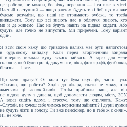
це зробили, не можна, бо річку переплив — і ти вже в місті.
Настрій наступний — якщо раптом будуть такі бої, що ми вже
будемо розуміти, що наші не втримають рубежі, то треба
виїжджати. Тому що всі знають нас в обличчя, знають, хто
ми й де живемо. Нас не будуть навіть на підвал кидати. Або
будуть, але точно не випустять. Ми приречені. Тому варіант
один.
Я всім своїм кажу, що тривожна валізка має бути напоготові
в будь-якому випадку. Коли перед вторгненням збирала
її вперше, поклала купу всього зайвого. А зараз для мене
головне, щоб були гроші, документи, ліки, фотографії, футболки,
білизна — і все.
Що мене дратує? От коли тут була окупація, часто чула:
«Оксано, що робити? Ходів до лікаря, спати не можу, п’ю
жменями ці заспокійливі». Потім прийшли наші, але він
не підняв дупу з дивана, щоб допомагати людям, місту, ЗСУ.
А зараз сидіть вдома і стресує, тому що стріляють. Кажу:
«Слухай, не хочеш себе чимось корисним зайняти? І дурні думки
не будуть лізти в голову. Ти вже пенсіонер, но в тебе ж є сили».
Ні, не хоче.