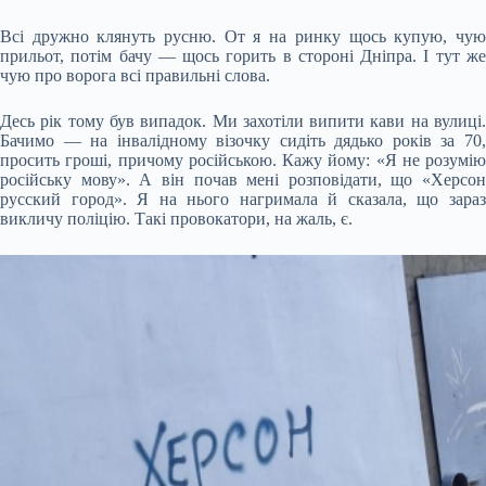
Всі дружно клянуть русню. От я на ринку щось купую, чую
прильот, потім бачу — щось горить в стороні Дніпра. І тут же
чую про ворога всі правильні слова.
Десь рік тому був випадок. Ми захотіли випити кави на вулиці.
Бачимо — на інвалідному візочку сидіть дядько років за 70,
просить гроші, причому російською. Кажу йому: «Я не розумію
російську мову». А він почав мені розповідати, що «Херсон
русский город». Я на нього нагримала й сказала, що зараз
викличу поліцію. Такі провокатори, на жаль, є.