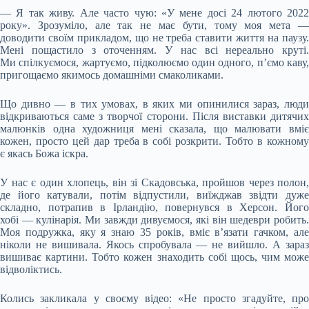
— Я так живу. Але часто чую: «У мене досі 24 лютого 2022
року». Зрозуміло, але так не має бути, тому моя мета —
доводити своїм прикладом, що не треба ставити життя на паузу.
Мені пощастило з оточенням. У нас всі нереально круті.
Ми спілкуємося, жартуємо, підколюємо один одного, п’ємо каву,
пригощаємо якимось домашніми смаколиками.
Що дивно — в тих умовах, в яких ми опинилися зараз, люди
відкриваються саме з творчої сторони. Після виставки дитячих
малюнків одна художниця мені сказала, що малювати вміє
кожен, просто цей дар треба в собі розкрити. Тобто в кожному
є якась Божа іскра.
У нас є один хлопець, він зі Скадовська, пройшов через полон,
де його катували, потім відпустили, виїжджав звідти дуже
складно, потрапив в Ірландію, повернувся в Херсон. Його
хобі — кулінарія. Ми завжди дивуємося, які він шедеври робить.
Моя подружка, яку я знаю 35 років, вміє в’язати гачком, але
ніколи не вишивала. Якось спробувала — не вийшло. А зараз
вишиває картини. Тобто кожен знаходить собі щось, чим може
відволіктись.
Колись закликала у своєму відео: «Не просто згадуйте, про