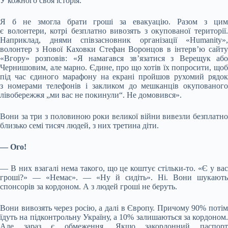
У кожного своя історія.
Я б не змогла брати гроші за евакуацію. Разом з цим
є волонтери, котрі безплатно вивозять з окупованої території.
Наприклад, днями співзасновник організації «Humanity»,
волонтер з Нової Каховки Стефан Воронцов в інтерв’ю сайту
«Вгору» розповів: «Я намагався зв’язатися з Верещук або
Чернишовим, але марно. Єдине, про що хотів їх попросити, щоб
під час єдиного марафону на екрані пройшов рухомий рядок
з номерами телефонів і закликом до мешканців окупованого
лівобережжя „ми вас не покинули“. Не домовився».
Вони за три з половиною роки великої війни вивезли безплатно
близько семі тисяч людей, з них третина діти.
— Ого!
— В них взагалі нема такого, що це коштує стільки-то. «Є у вас
гроші?» — «Немає». — «Ну й сидіть». Ні. Вони шукають
спонсорів за кордоном. А з людей гроші не беруть.
Вони вивозять через росію, а далі в Європу. Причому 90% потім
їдуть на підконтрольну Україну, а 10% залишаються за кордоном.
Але зараз є обмеження. Якщо закордонний паспорт