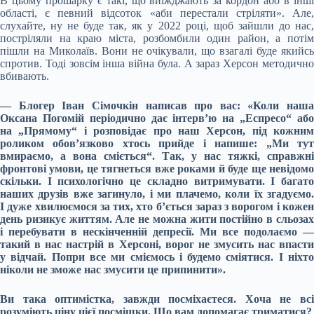
В цьому прошарку є такі, що виїжджають за кордон або в інші
області, є певний відсоток «аби перестали стріляти». Але,
слухайте, ну не буде так, як у 2022 році, щоб зайшли до нас,
постріляли на краю міста, розбомбили один район, а потім
пішли на Миколаїв. Вони не очікували, що взагалі буде якийсь
спротив. Тоді зовсім інша війна була. А зараз Херсон методично
вбивають.
— Блогер Іван Сімочкін написав про вас: «Коли наша
Оксана Погомій періодично дає інтерв’ю на „Еспресо“ або
на „Прямому“ і розповідає про наш Херсон, під кожним
роликом обов’язково хтось прийде і напише: „Ми тут
вмираємо, а вона сміється“. Так, у нас тяжкі, справжні
фронтові умови, це тягнеться вже роками й буде ще невідомо
скільки. І психологічно це складно витримувати. І багато
наших друзів вже загинуло, і ми плачемо, коли їх згадуємо.
І дуже хвилюємося за тих, хто б’ється зараз з ворогом і кожен
день ризикує життям. Але не можна жити постійно в сльозах
і перебувати в нескінченній депресії. Ми все подолаємо —
такий в нас настрій в Херсоні, ворог не змусить нас впасти
у відчай. Попри все ми сміємось і будемо сміятися. І ніхто
ніколи не зможе нас змусити це припинити».
Ви така оптимістка, завжди посміхаєтеся. Хоча не всі
розуміють ціну цієї посмішки. Що вам допомагає триматися?