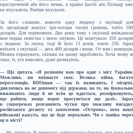
прострочений або його немає, в країни Балтії або Польщу вже
не впускають. Раніше впускали.
За його словами, вивезти одну людину з окупації для
їх організації коштує три-чотири тисячі гривень, тобто 100
доларів. Для порівняння. Два роки тому з окупації виїжджала
моя перша невістка з моєю онукою. Це коштувало 350 доларів
з людини. За онуку, тоді їй було 13 років, взяли 250. Зараз
виїхати з окупації — десь 400 доларів і вище. От вам і комерція.
Можна порахувати, скільки на цьому заробляють. Хоча знову ж
таки, ті, хто вивозять, дуже ризикують.
— Ще цитата. «Я розповім вам про одне з міст України.
Можливо, ви впізнаєте своє. Велика війна, багато
переселенців, ВПОшки — так їх називають. І місцеві,
дивлячись на не допомогу від держави, на те, як буквально
виживають люди й не всім це вдається, розмірковують,
що робити, якщо ворог просунеться ще далі». Зараз
в соцмережах розганяють чутки про можливу висадку
російського десанту та захоплення «Острова», хоча наші
військові кажуть, що це буде нереально. Чи є паніка через
це в місті?
— Ну дивіться. В принципі, наблизитися ближче, ніж вони вже