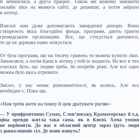
й зачинилася, а друга працює. Також ми можемо замовити
онлайн ліки на якомусь сайті, де дешевше, а потім забрати
в аптеці.
Взагалі нам дуже допомагають закордонні донори. Вони
створюють якісь благодійні фонди, програми, дають гранти
громадським організаціям. Все, що стосується допомоги,
то це не держава нами опікується.
От була програма, що на тисячу гривень ти можеш купити ліки.
Замовляєш, а потім йдеш в аптеку і тобі їх видають. Не все в тих
списках було, що людям треба, бо потреби різні. Але все одно
можна було щось отримати.
Звісно, у нас немає різноманітності, як колись. Але все
необхідне є. Поки що.
«Нам треба жити на повну й цим дратувати росіян»
— У прифронтових Сумах, Слов’янську, Краматорську й т.д.
ціна оренди житла така сама, як в Києві. Хоча умови
не порівняти. До вас в обласний центр зараз їдуть люди
з довколишніх сіл. Де вони живуть?