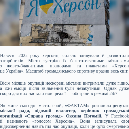
Навесні 2022 року херсонці сильно здивували й розлютили
загарбників. Місто зустріло їх багатотисячними мітингами
з жовто-блакитними прапорами та плакатами «Херсон
це Україна». Масштаб громадянського спротиву вразив весь світ.
Вісім місяців окупації нескорені містяни витримали дуже гідно,
а їхні емоції після звільнення були незабутніми. Однак дуже
скоро для них настали нові реалії — обстріли в режимі 24/7.
Як живе сьогодні місто-герой, «ФАКТАМ» розповіла
депутат
міської ради, відомий волонтер, керівник громадської
організації «Справа громад» Оксана Погомій.
У Faceboo
її називають «голосом Херсона». Вона записувала свої
відеозвернення навіть під час окупації, коли це було смертельно