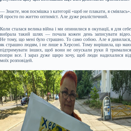
— Знаєте, моя посмішка з категорії «щоб не плакати, я сміялась».
Я просто по життю оптиміст. Але дуже реалістичний.
Коли сталася велика війна і ми опинилися в окупації, я для себе
вибрала такий шлях — почала кожен день записувати відео.
Не тому, що мені було страшно. То само собою. Але я дивилася,
як страшно людям, і не лише в Херсоні. Тому вирішила, що маю
підтримувати інших, щоб вони не опускали руки й трималися
попри все. І зараз дуже щиро хочу, щоб люди надихалися від
моїх розповідей.