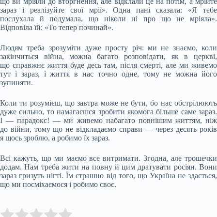
що ви мріяли до вторгнення, але відклали це на потім, а мрійте
зараз і реалізуйте свої мрії». Одна пані сказала: «Я тебе
послухала й подумала, що ніколи ні про що не мріяла».
Відповіла їй: «То тепер починай».
Людям треба зрозуміти дуже просту річ: ми не знаємо, коли
закінчиться війна, можна багато розповідати, як в церкві,
що справжнє життя буде десь там, після смерті, але ми живемо
тут і зараз, і життя в нас точно одне, тому не можна його
зупиняти.
Коли ти розумієш, що завтра може не бути, бо нас обстрілюють
дуже сильно, то намагаєшся зробити якомога більше саме зараз.
І — парадокс! — ми живемо набагато повнішим життям, ніж
до війни, тому що не відкладаємо справи — через десять років
я щось зроблю, а робимо їх зараз.
Всі кажуть, що ми маємо все витримати. Згодна, але трошечки
додам. Нам треба жити на повну й цим дратувати росіян. Вони
зараз гризуть нігті. Їм страшно від того, що Україна не здається,
що ми посміхаємося і робимо своє.
Submit Rating
Rate this item: