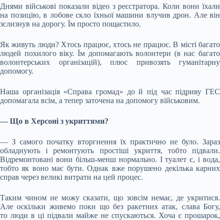
Днями військові показали відео з реєстратора. Коли вони їхали
на позицію, в лобове скло їхньої машини влучив дрон. Але він
зслизнув на дорогу. Їм просто пощастило.
Як живуть люди? Хтось працює, хтось не працює. В місті багато
людей похилого віку. Їм допомагають волонтери (в нас багато
волонтерських організацій), плюс привозять гуманітарну
допомогу.
Наша організація «Справа громад» до й під час підриву ГЕС
допомагала всім, а тепер заточена на допомогу військовим.
— Що в Херсоні з укриттями?
— З самого початку вторгнення їх практично не було. Зараз
обладнують і ремонтують простіші укриття, тобто підвали.
Відремонтовані вони більш-менш нормально. І туалет є, і вода,
тобто як воно має бути. Однак вже порушено декілька карних
справ через великі витрати на цей процес.
Таким чином не можу сказати, що зовсім немає, де укритися.
Але оскільки живемо поки що без ракетних атак, слава Богу,
то люди в ці підвали майже не спускаються. Хоча є прошарок,