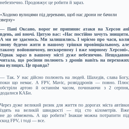
небезпечно. Продовжує це робити й зараз.
«Ходимо вулицями під деревами, щоб нас дрони не бачили
зверху»
— Пані Оксано, ворог не припиняє атаки на Херсон ані
вдень, ані вночі. Цитую вас: «Нас постійно хочуть знищити.
А ми не здаємось. Ми залишились. І мріємо про часи, коли
знову будемо жити в нашому трішки провінціальному, але
такому войовничому, нескореному і вже мирному Херсоні».
Однак зараз в вашому місті дуже небезпечно. Нещодавно
читала, що росіяни полюють з дронів навіть на перехожих
на вулицях. Це правда?
— Так. У нас дійсно полюють на людей. Шахедів, слава Богу,
поки що немає. А FPV, Mavic, розвіддронів — повно. Плюс
обстріли артою й останнім часом, починаючи з 2 серпня,
додалися КАБи.
Через дуже великий ризик для життя по дорогах міста автівки
їздять на великій швидкості — під сто кілометрів. Вже
не до обмежень. А що робити? Інакше можна потрапити під
скид FPV, і тоді — все.