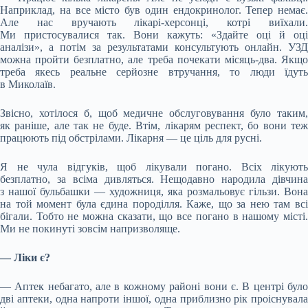
Наприклад, на все місто був один ендокринолог. Тепер немає.
Але нас вручають лікарі-херсонці, котрі виїхали.
Ми пристосувалися так. Вони кажуть: «Здайте оці й оці
аналізи», а потім за результатами консультують онлайн. УЗД
можна пройти безплатно, але треба почекати місяць-два. Якщо
треба якесь реальне серйозне втручання, то люди їдуть
в Миколаїв.
Звісно, хотілося б, щоб медичне обслуговування було таким,
як раніше, але так не буде. Втім, лікарям респект, бо вони теж
працюють під обстрілами. Лікарня — це ціль для русні.
Я не чула відгуків, щоб лікували погано. Всіх лікують
безплатно, за всіма дивляться. Нещодавно народила дівчина
з нашої бульбашки — художниця, яка розмальовує гільзи. Вона
на той момент була єдина породілля. Каже, що за нею там всі
бігали. Тобто не можна сказати, що все погано в нашому місті.
Ми не покинуті зовсім напризволяще.
— Ліки є?
— Аптек небагато, але в кожному районі вони є. В центрі було
дві аптеки, одна напроти іншої, одна приблизно рік проіснувала