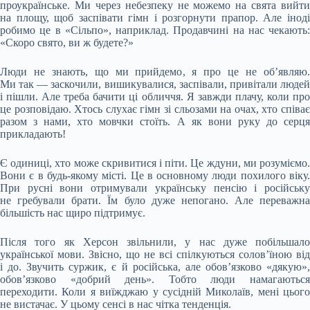
проукраїнське. Ми через небезпеку не можемо на свята вийти
на площу, щоб заспівати гімн і розгорнути прапор. Але іноді
робимо це в «Сільпо», наприклад. Продавчині на нас чекають:
«Скоро свято, ви ж будете?»
Люди не знають, що ми прийдемо, я про це не об’являю.
Ми так — заскочили, вишикувалися, заспівали, привітали людей
і пішли. Але треба бачити ці обличчя. Я завжди плачу, коли про
це розповідаю. Хтось слухає гімн зі сльозами на очах, хто співає
разом з нами, хто мовчки стоїть. А як вони руку до серця
прикладають!
Є одиниці, хто може скривитися і піти. Це ждуни, ми розуміємо.
Вони є в будь-якому місті. Це в основному люди похилого віку.
При русні вони отримували українську пенсію і російську
не гребували брати. Їм було дуже непогано. Але переважна
більшість нас щиро підтримує.
Після того як Херсон звільнили, у нас дуже побільшало
української мови. Звісно, що не всі спілкуються солов’їною від
і до. Звучить суржик, є й російська, але обов’язково «дякую»,
обов’язково «добрий день». Тобто люди намагаються
переходити. Коли я виїжджаю у сусідній Миколаїв, мені цього
не вистачає. У цьому сенсі в нас чітка тенденція.