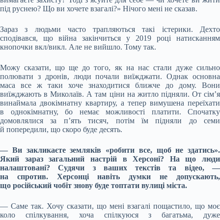
під руснею? Що ви хочете взагалі?» Нічого мені не сказав.
Зараз з людьми часто трапляються такі істерики. Дехто
сподівався, що війна закінчиться у 2019 році натисканням
кнопочки вкл/викл. Але не вийшло. Тому так.
Можу сказати, що ще до того, як на нас стали дуже сильно
полювати з дронів, люди почали виїжджати. Однак основна
маса все ж таки хоче знаходитися ближче до дому. Вони
виїжджають в Миколаїв. А там ціни на житло підняли. От сім’я
винаймала двокімнатну квартиру, а тепер вимушена переїхати
в однокімнатну, бо немає можливості платити. Спочатку
домовлялися за п’ять тисяч, потім їм підняли до семи
й попередили, що скоро буде десять.
— Ви закликаєте земляків «робити все, щоб не здатись».
Який зараз загальний настрій в Херсоні? На що люди
налаштовані? Судячи з ваших текстів та відео, —
на спротив. Херсонці навіть думки не допускають,
що російський чобіт знову буде топтати вулиці міста.
— Саме так. Хочу сказати, що мені взагалі пощастило, що моє
коло спілкування, хоча спілкуюся з багатьма, дуже