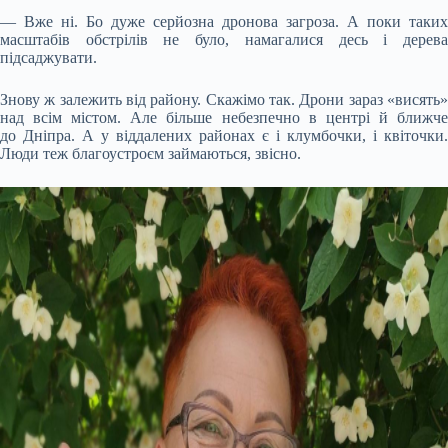
— Вже ні. Бо дуже серйозна дронова загроза. А поки таких
масштабів обстрілів не було, намагалися десь і дерева
підсаджувати.
Знову ж залежить від району. Скажімо так. Дрони зараз «висять»
над всім містом. Але більше небезпечно в центрі й ближче
до Дніпра. А у віддалених районах є і клумбочки, і квіточки.
Люди теж благоустроєм займаються, звісно.