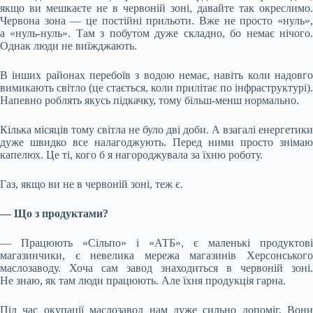
якщо ви мешкаєте не в червоній зоні, давайте так окреслимо.
Червона зона — це постійні прильоти. Вже не просто «нуль»,
а «нуль-нуль». Там з побутом дуже складно, бо немає нічого.
Однак люди не виїжджають.
В інших районах перебоїв з водою немає, навіть коли надовго
вимикають світло (це стається, коли прилітає по інфраструктурі).
Напевно роблять якусь підкачку, тому більш-менш нормально.
Кілька місяців тому світла не було дві доби. А взагалі енергетики
дуже швидко все налагоджують. Перед ними просто знімаю
капелюх. Це ті, кого б я нагороджувала за їхню роботу.
Газ, якщо ви не в червоній зоні, теж є.
— Що з продуктами?
— Працюють «Сільпо» і «АТБ», є маленькі продуктові
магазинчики, є невелика мережа магазинів Херсонського
маслозаводу. Хоча сам завод знаходиться в червоній зоні.
Не знаю, як там люди працюють. Але їхня продукція гарна.
Під час окупації маслозавод нам дуже сильно допоміг. Вони