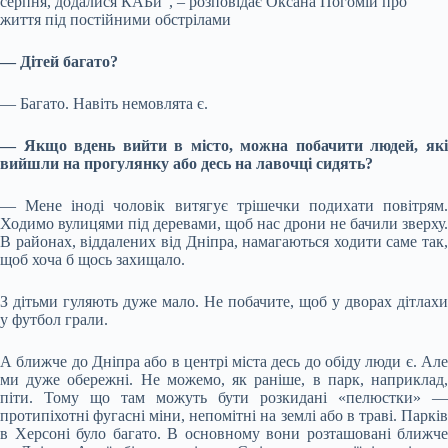
серпня, додалися КАБи”, – розповідає Оксана Погомій про
життя під постійними обстрілами
— Дітей багато?
— Багато. Навіть немовлята є.
— Якщо вдень вийти в місто, можна побачити людей, які
вийшли на прогулянку або десь на лавочці сидять?
— Мене іноді чоловік витягує трішечки подихати повітрям.
Ходимо вулицями під деревами, щоб нас дрони не бачили зверху.
В районах, віддалених від Дніпра, намагаються ходити саме так,
щоб хоча б щось захищало.
З дітьми гуляють дуже мало. Не побачите, щоб у дворах дітлахи
у футбол грали.
А ближче до Дніпра або в центрі міста десь до обіду люди є. Але
ми дуже обережні. Не можемо, як раніше, в парк, наприклад,
піти. Тому що там можуть бути розкидані «пелюстки» —
протипіхотні фугасні міни, непомітні на землі або в траві. Парків
в Херсоні було багато. В основному вони розташовані ближче