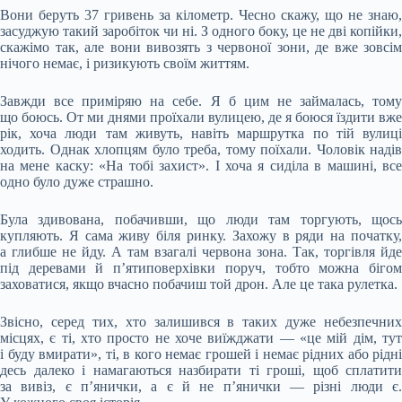
Вони беруть 37 гривень за кілометр. Чесно скажу, що не знаю,
засуджую такий заробіток чи ні. З одного боку, це не дві копійки,
скажімо так, але вони вивозять з червоної зони, де вже зовсім
нічого немає, і ризикують своїм життям.
Завжди все приміряю на себе. Я б цим не займалась, тому
що боюсь. От ми днями проїхали вулицею, де я боюся їздити вже
рік, хоча люди там живуть, навіть маршрутка по тій вулиці
ходить. Однак хлопцям було треба, тому поїхали. Чоловік надів
на мене каску: «На тобі захист». І хоча я сиділа в машині, все
одно було дуже страшно.
Була здивована, побачивши, що люди там торгують, щось
купляють. Я сама живу біля ринку. Захожу в ряди на початку,
а глибше не йду. А там взагалі червона зона. Так, торгівля йде
під деревами й п’ятиповерхівки поруч, тобто можна бігом
заховатися, якщо вчасно побачиш той дрон. Але це така рулетка.
Звісно, серед тих, хто залишився в таких дуже небезпечних
місцях, є ті, хто просто не хоче виїжджати — «це мій дім, тут
і буду вмирати», ті, в кого немає грошей і немає рідних або рідні
десь далеко і намагаються назбирати ті гроші, щоб сплатити
за вивіз, є п’янички, а є й не п’янички — різні люди є.