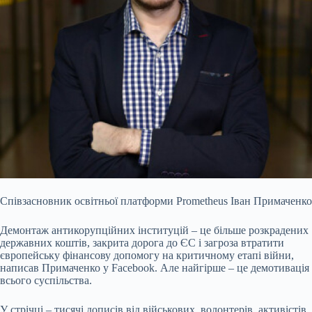
Співзасновник освітньої платформи Prometheus Іван Примаченко
Демонтаж антикорупційних інституцій – це більше розкрадених
державних коштів, закрита дорога до ЄС і загроза втратити
європейську фінансову допомогу на критичному етапі війни,
написав Примаченко у Facebook. Але найгірше – це демотивація
всього суспільства.
У стрічці – тисячі дописів від військових, волонтерів, активістів,