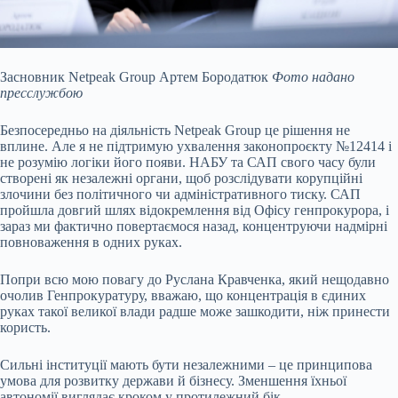
Засновник Netpeak Group Артем Бородатюк
Фото надано
пресслужбою
Безпосередньо на діяльність Netpeak Group це рішення не
вплине. Але я не підтримую ухвалення законопроєкту №12414 і
не розумію логіки його появи. НАБУ та САП свого часу були
створені як незалежні органи, щоб розслідувати корупційні
злочини без політичного чи адміністративного тиску. САП
пройшла довгий шлях відокремлення від Офісу генпрокурора, і
зараз ми фактично повертаємося назад, концентруючи надмірні
повноваження в одних руках.
Попри всю мою повагу до Руслана Кравченка, який нещодавно
очолив Генпрокуратуру, вважаю, що концентрація в єдиних
руках такої великої влади радше може зашкодити, ніж принести
користь.
Сильні інституції мають бути незалежними – це принципова
умова для розвитку держави й бізнесу. Зменшення їхньої
автономії виглядає кроком у протилежний бік.