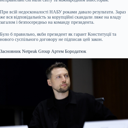
При всій недосконалості НАБУ роками давало результати. Зараз
же вся відповідальність за корупційні скандали ляже на владу
загалом і безпосередньо на команду президента.
Було б правильно, якби президент як гарант Конституції та
нового суспільного договору не підписав цей закон.
Засновник Netpeak Group Артем Бородатюк