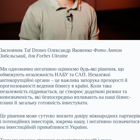
Засновник Taf Drones Олександр Яковенко
Фото Антон
Забєльський, для Forbes Ukraine
Ми однозначно негативно оцінюємо будь-які рішення, що
обмежують незалежність НАБУ та САП. Незалежні
антикорупційні органи – це важлива запорука прозорості й
прогнозованості ведення бізнесу в країні. Коли така
незалежність підривається, це створює додаткові ризики та
невизначеність, які безпосередньо впливають на наші бізнес-
плани й загальну готовність інвестувати.
Це рішення може суттєво знизити довіру міжнародних партнерів
і потенційних інвесторів, зокрема нашу, і негативно позначитися
на інвестиційній привабливості України.