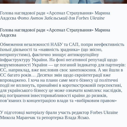
Голова наглядової ради «Арсенал Страхування» Марина
Авдєєва
Фото Антон Забєльський для Forbes Ukraine
Голова наглядової ради «Арсенал Страхування» Марина
Авдєєва
Обмеження незалежності НАБУ та САП, попри неефективність
їхньої діяльності та «наявність зрадника» (що звісно,
неприпустимо), фактично знищує антикорупційну
інфраструктуру України. На фоні негативної репутації щодо
корумпованості України — це поганий індикатор для партнерів:
ЄС, наприклад, вже висловив своє занепокоєння. А ми йшли в
ЄС багато років… Десятки змін щодо євроінтеграції вже
впроваджено. І хоча на плани саме мого бізнесу ці політичні
події не вплинуть, принаймні в короткостроковій перспективі,
для українського бізнесу це може означати комплекс наслідків,
від погіршення інвестпривабливості країни до ризиків,
повʼязаних із концентрацією влади та «вибірковим правом»
У підготовці матеріалу брали участь редактор Forbes Ukraine
Микола Маранчак та репортерка Влада Ясько.