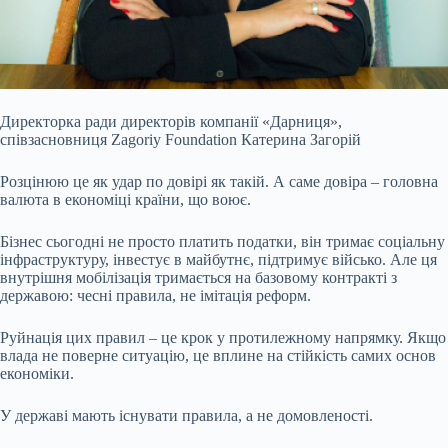
Директорка ради директорів компанії «Дарниця»,
співзасновниця Zagoriy Foundation Катерина Загорій
Розцінюю це як удар по довірі як такій. А саме довіра – головна
валюта в економіці країни, що воює.
Бізнес сьогодні не просто платить податки, він тримає соціальну
інфраструктуру, інвестує в майбутнє, підтримує військо. Але ця
внутрішня мобілізація тримається на базовому контракті з
державою: чесні правила, не імітація реформ.
Руйнація цих правил – це крок у протилежному напрямку. Якщо
влада не поверне ситуацію, це вплине на стійкість самих основ
економіки.
У державі мають існувати правила, а не домовленості.