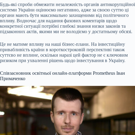
Будь-які спроби обмежити незалежність органів антикорупційної
системи України оцінюємо негативно, адже за своєю суттю ці
органи мають бути максимально захищеними від політичного
впливу. Водночас для надання фахових коментарів щодо
конкретної ситуації потрібні глибокі знання низки законів та
підзаконних актів, якими ми не володіємо у достатньому обсязі.
Це не матиме впливу на наші бізнес-плани. На інвестиційну
привабливість країни в короткостроковій перспективі також
суттєво не вплине, оскільки наразі цей фактор не є ключовим
ризиком при ухваленні рішень щодо інвестування в Україну.
Співзасновник освітньої онлайн-платформи Prometheus Іван
Примаченко