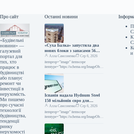
Про сайт
Останні новини
Інформ
П
С
К
«Будівельні
С
новини» —
«Суха Балка» запустила два
К
галузевий
нових блоки з запасами 56
и
портал для
тис. тонн руди
Алла Самсоненко
Сер 6, 2026
тих, хто
itemprop=”image” itemscope
працює в
itemtype=”https://schema.org/ImageObje
ct” rel=”nofollow”> Суха Балка Новини
будівництві
Індустрія Суха Балка Роздрукувати
або планує
201 06 Серпня 2026 «Суха Балка»
ремонт чи
запустила у роботу…
інвестиції в
нерухомість.
Іспанія надала Hydnum Steel
Ми пишемо
150 мільйонів євро для
про сучасні
спорудження підприємства з
Алла Самсоненко
Сер 6, 2026
технології
виробництва екологічно
itemprop=”image” itemscope
будівництва,
чистої сталі
itemtype=”https://schema.org/ImageObje
тенденції
ct” rel=”nofollow”> shutterstock.com H2
ринку
Green Steel Новини Глобальний ринок
Іспанія Роздрукувати 238 06 Серпня
нерухомості