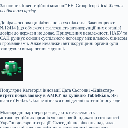
Засновник інвестиційної компанії EFI Group Ігор Ліскі
Фото з
особистого архіву
Довіра – основа цивілізованого суспільства. Законопроєкт
№12414 [що обмежує незалежність антикорупційних органів]
довіри до держави не додає. Придушення незалежності НАБУ та
САП руйнує основи суспільного договору між владою, бізнесом
і громадянами. Адже незалежні антикорупційні органи були
запорукою викорінення корупції.
Популярне
Категорія Інновації Дата Сьогодні
«Київстар»
втретє подав заявку в АМКУ на купівлю Tabletki.ua.
Які
шанси? Forbes Ukraіne дізнався нові деталі потенційної угоди
Міжнародні партнери розглядають незалежність
антикорупційних органів як ключовий індикатор готовності
України до євроінтеграції. Сьогоднішнє рішення надсилає
неправильні сигнали світу та міжнародним інвесторам.