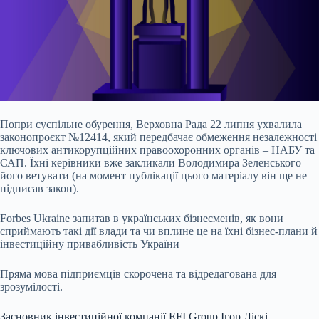
Попри суспільне обурення, Верховна Рада 22 липня ухвалила
законопроєкт №12414, який передбачає обмеження незалежності
ключових антикорупційних правоохоронних органів –
НАБУ та
САП. Їхні керівники вже закликали Володимира Зеленського
його ветувати (на момент публікації цього матеріалу він ще не
підписав закон).
Forbes Ukraine запитав в українських бізнесменів, як вони
сприймають такі дії влади та чи вплине це на їхні бізнес-плани й
інвестиційну привабливість України
Пряма мова підприємців скорочена та відредагована для
зрозумілості.
Засновник інвестиційної компанії EFI Group Ігор Ліскі