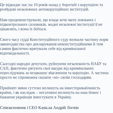
Це відкидає нас на 10 років назад у боротьбі з корупцією та
розбудові незалежних антикорупційних інституцій.
Нам продемонстрували, що влада хоче мати лояльних і
підконтрольних силовиків, жодні незалежні інституції її не
цікавлять, і вона їх боїться.
Свого часу судді Конституційного суду визнали частину норм
законодавства про декларування неконституційними й тим
самим фактично врятували себе від кримінальної
відповідальності.
Сьогодні народні депутати, руйнуючи незалежність НАБУ та
САП, фактично рятують свої шкури від кримінальних
переслідувань за незаконне збагачення та корупцію. А частина
просто не спроможна сказати «ні» своїм господарям.
Прийняті зміни суттєво вплинуть на інвестпривабливість
країни, і як наслідок – негативно вплинуть на наш бізнес і
бажання українців інвестувати в Україну.
Співзасновник і CEO Kasta.ua Андрій Логвін