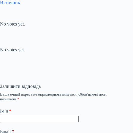
Источник
Submit Rating
Rate this item:
No votes yet.
Submit Rating
Rate this item:
No votes yet.
Залишити відповідь
Ваша e-mail адреса не оприлюднюватиметься.
Обов’язкові поля
позначені
*
Ім’я
*
Email
*