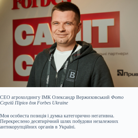
СЕО агрохолдингу ІМК Олександр Вержиховський
Фото
Сергій Пірієв для Forbes Ukraine
Моя особиста позиція і думка категорично негативна.
Перекреслено десятирічний шлях побудови незалежних
антикорупційних органів в Україні.