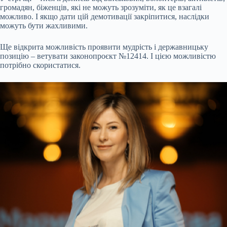
громадян, біженців, які не можуть зрозуміти, як це взагалі
можливо. І якщо дати цій демотивації закріпитися, наслідки
можуть бути жахливими.
Ще відкрита можливість проявити мудрість і державницьку
позицію – ветувати законопроєкт №12414. І цією можливістю
потрібно скористатися.