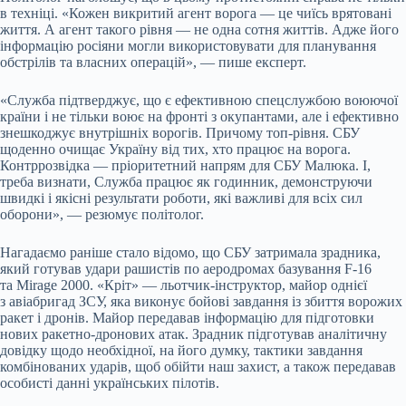
в техніці. «Кожен викритий агент ворога — це чиїсь врятовані
життя. А агент такого рівня — не одна сотня життів. Адже його
інформацію росіяни могли використовувати для планування
обстрілів та власних операцій», — пише експерт.
«Служба підтверджує, що є ефективною спецслужбою воюючої
країни і не тільки воює на фронті з окупантами, але і ефективно
знешкоджує внутрішніх ворогів. Причому топ-рівня. СБУ
щоденно очищає Україну від тих, хто працює на ворога.
Контррозвідка — пріоритетний напрям для СБУ Малюка. І,
треба визнати, Служба працює як годинник, демонструючи
швидкі і якісні результати роботи, які важливі для всіх сил
оборони», — резюмує політолог.
Нагадаємо раніше стало відомо, що СБУ затримала зрадника,
який готував удари рашистів по аеродромах базування F-16
та Mirage 2000. «Кріт» — льотчик-інструктор, майор однієї
з авіабригад ЗСУ, яка виконує бойові завдання із збиття ворожих
ракет і дронів. Майор передавав інформацію для підготовки
нових ракетно-дронових атак. Зрадник підготував аналітичну
довідку щодо необхідної, на його думку, тактики завдання
комбінованих ударів, щоб обійти наш захист, а також передавав
особисті данні українських пілотів.