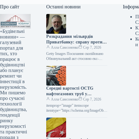
Про сайт
Останні новини
Інформ
П
С
К
«Будівельні
С
новини» —
Розкрадання мільярдів
К
галузевий
Приватбанку: справу проти
и
портал для
Коломойського передано до
Алла Самсоненко
Сер 7, 2026
тих, хто
суду
Getty Images Посилання скопійовано
працює в
Обвинувальний акт стосовно екс-
кінцевого бенефіціарного власника
будівництві
Приватбанку Ігоря Коломойського та
або планує
колишніх співробітників банку, яких
ремонт чи
підозрюють у…
інвестиції в
нерухомість.
Середні вартості OCTG
Ми пишемо
нафтогазових труб у
про сучасні
Сполучених Штатах у липні
Алла Самсоненко
Сер 7, 2026
технології
залишалися незмінними,
itemprop=”image” itemscope
будівництва,
досягнувши позначки $2563 за
itemtype=”https://schema.org/ImageObje
тенденції
ct” rel=”nofollow”> Новини
тонну.
ринку
Глобальний ринок ціни на прокат
Роздрукувати 297 06 Серпня 2026
нерухомості
Середні ціни на нафтогазові труби…
та практичні
поради з