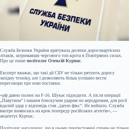
Служба Безпеки України врятувала десятки дороговартісних
літаків, затримавши чергового топ-крота в Повітряних силах.
Про це пише
політолог Олексій Курпас
.
Експерт вважає, що такі дії СБУ не тільки рятують дорогу
західну техніку, але і дозволяють більш успішно вести
переговори про нові поставки.
«рф давно полює на F-16. Шукає підходити. А після операції
„Павутина“ і нашим блискучим ударам по аеродромам, для росії
вдалий удар у відповідь став „ідеєю фікс“. Не вийшло. Служба
вкотре виявилась на крок попереду російських агентів», —
акцентує Курпас.
Політолог наголошує, що в цьому протистоянні справа не тільки