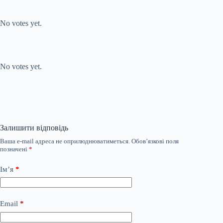
Submit Rating
Rate this item:
No votes yet.
Submit Rating
Rate this item:
No votes yet.
Залишити відповідь
Ваша e-mail адреса не оприлюднюватиметься.
Обов’язкові поля
позначені
*
Ім’я
*
Email
*