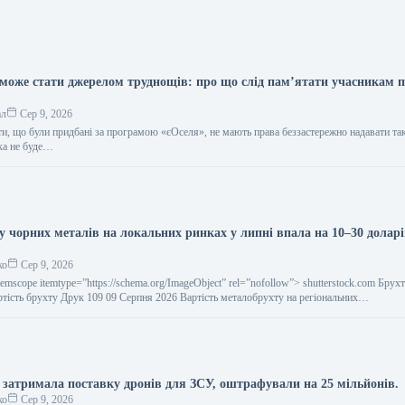
може стати джерелом труднощів: про що слід пам’ятати учасникам 
ал
Сер 9, 2026
и, що були придбані за програмою «єОселя», не мають права беззастережно надавати та
ка не буде…
у чорних металів на локальних ринках у липні впала на 10–30 доларі
ко
Сер 9, 2026
temscope itemtype=”https://schema.org/ImageObject” rel=”nofollow”> shutterstock.com Бру
ртість брухту Друк 109 09 Серпня 2026 Вартість металобрухту на регіональних…
 затримала поставку дронів для ЗСУ, оштрафували на 25 мільйонів.
ко
Сер 9, 2026