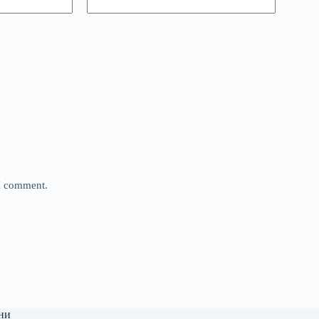
 I comment.
ни