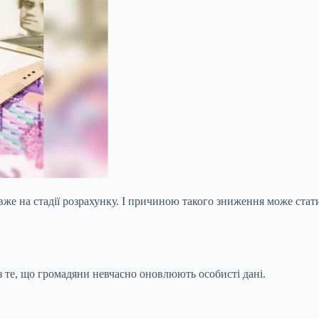
 вже на стадії розрахунку. І причиною такого зниження може ста
з те, що громадяни невчасно оновлюють особисті дані.