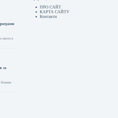
ПРО САЙТ
КАРТА САЙТУ
Контакти
програми
ке житло в
в за
хт Новини