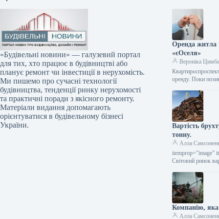
Оренда житла 
«єОселя»
«Будівельні новини» — галузевий портал
Вероніка Цимб
для тих, хто працює в будівництві або
Квартироспроспeкт
планує ремонт чи інвестиції в нерухомість.
оренду. Поки пози
Ми пишемо про сучасні технології
будівництва, тенденції ринку нерухомості
та практичні поради з якісного ремонту.
Матеріали видання допомагають
орієнтуватися в будівельному бізнесі
України.
Вартість брухт
тонну.
Алла Самсонен
itemprop=”image” i
Світовий ринок ва
Компанію, яка
Алла Самсонен