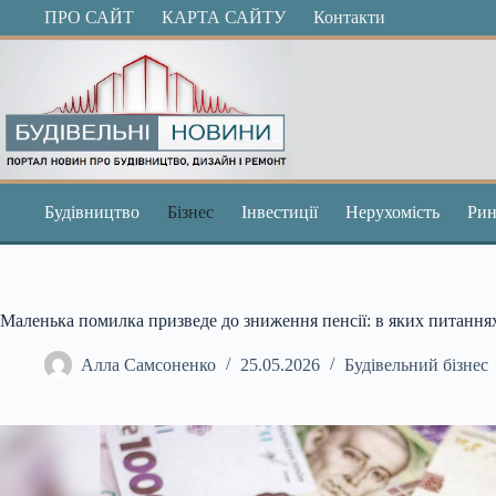
Перейти
ПРО САЙТ
КАРТА САЙТУ
Контакти
до
вмісту
Будівництво
Бізнес
Інвестиції
Нерухомість
Рин
Маленька помилка призведе до зниження пенсії: в яких питання
Алла Самсоненко
25.05.2026
Будівельний бізнес