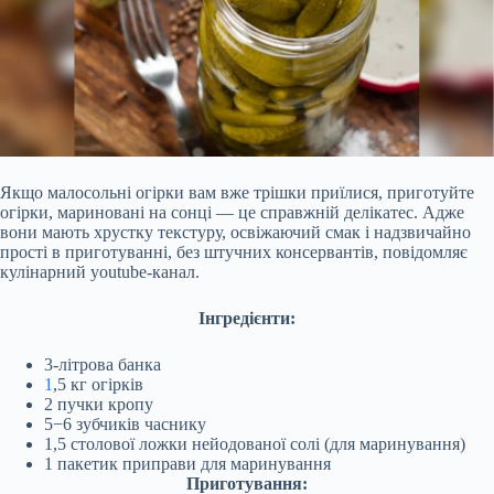
Якщо малосольні огірки вам вже трішки приїлися, приготуйте
огірки, мариновані на сонці — це справжній делікатес. Адже
вони мають хрустку текстуру, освіжаючий смак
і надзвичайно
прості в приготуванні, без штучних консервантів, повідомляє
кулінарний youtube-канал.
Інгредієнти:
3-літрова банка
1
,5 кг огірків
2 пучки кропу
5−6 зубчиків часнику
1,5 столової ложки нейодованої солі (для маринування)
1 пакетик приправи для маринування
Приготування: