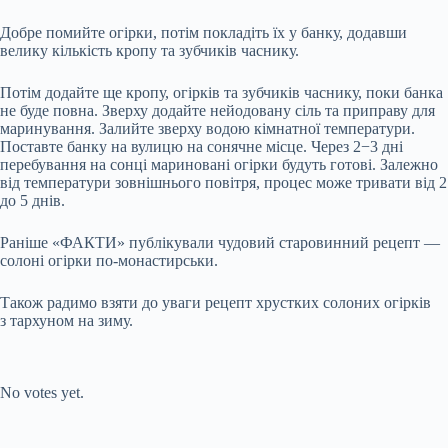
Добре помийте огірки, потім покладіть їх у банку, додавши
велику кількість кропу та зубчиків часнику.
Потім додайте ще кропу, огірків та зубчиків часнику, поки банка
не буде повна. Зверху додайте нейодовану сіль та приправу для
маринування. Залийте зверху водою кімнатної температури.
Поставте банку на вулицю на сонячне місце. Через 2−3 дні
перебування на сонці мариновані огірки будуть готові. Залежно
від температури зовнішнього повітря, процес може тривати від 2
до 5 днів.
Раніше «ФАКТИ» публікували чудовий старовинний рецепт —
солоні огірки по-монастирськи.
Також радимо взяти до уваги рецепт хрустких солоних огірків
з тархуном на зиму.
Submit Rating
Rate this item:
No votes yet.