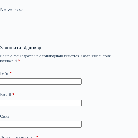
Submit Rating
Rate this item:
No votes yet.
Залишити відповідь
Ваша e-mail адреса не оприлюднюватиметься.
Обов’язкові поля
позначені
*
Ім’я
*
Email
*
Сайт
Додати коментар
*