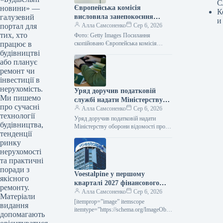
С
новини» —
Європейська комісія
К
галузевий
висловила занепокоєння
и
портал для
Румунії щодо її планів
Алла Самсоненко
Сер 6, 2026
тих, хто
відтермінувати закриття
Фото: Getty Images Посилання
працює в
вугільних електростанцій.
скопійовано Європейська комісія
висловила застереження Румунії, що
будівництві
відхилення від запланованого графіку
або планує
виведення з експлуатації
ремонт чи
електростанцій, що…
інвестиції в
нерухомість.
Уряд доручив податковій
Ми пишемо
службі надати Міністерству
про сучасні
оборони інформацію про
Алла Самсоненко
Сер 6, 2026
технології
чоловіків віком від 18 до 60
Уряд доручив податковій надати
будівництва,
років.
Міністерству оборони відомості про
тенденції
чоловіків 18-60 років Getty Images
ринку
Посилання скопійовано Кабінет
міністрів України дав доручення…
нерухомості
та практичні
поради з
Voestalpine у першому
якісного
кварталі 2027 фінансового
ремонту.
року підвищила виручку на
Алла Самсоненко
Сер 6, 2026
Матеріали
2,4% порівняно з попереднім
[itemprop=”image” itemscope
видання
роком.
itemtype=”https://schema.org/ImageObje
допомагають
ct” rel=”nofollow”> voestalpine.com