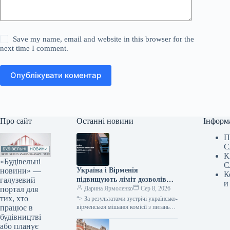
Save my name, email and website in this browser for the
next time I comment.
Опублікувати коментар
Про сайт
Останні новини
Інформ
П
С
К
«Будівельні
С
новини» —
Україна і Вірменія
К
галузевий
підвищують ліміт дозволів
и
портал для
для міжнародних
Дарина Ярмоленко
Сер 8, 2026
тих, хто
автомобільних перевезень на
“> За результатами зустрічі українсько-
працює в
600 одиниць.
вірменської мішаної комісії з питань
міжнародних автомобільних
будівництві
перевезень, Україна разом із
або планує