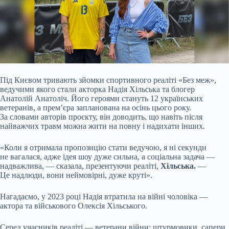
Під Києвом тривають зйомки спортивного реаліті «Без меж»,
ведучими якого стали акторка Надія Хільська та блогер
Анатолій Анатоліч. Його героями стануть 12
українських
ветеранів, а премʼєра запланована на осінь цього року.
За словами авторів проєкту, він доводить, що навіть після
найважчих травм можна жити на повну і надихати інших.
«Коли я отримала пропозицію стати ведучою, я ні секунди
не вагалася, адже ідея шоу дуже сильна, а соціальна задача —
надважлива, — сказала, презентуючи реаліті,
Хільська.
—
Це надлюди, вони неймовірні, дуже круті».
Нагадаємо, у 2023 році Надія втратила на війні чоловіка —
актора та військового Олексія Хільського.
Серед учасників реаліті — ветерани війни: штурмовики, сапери,