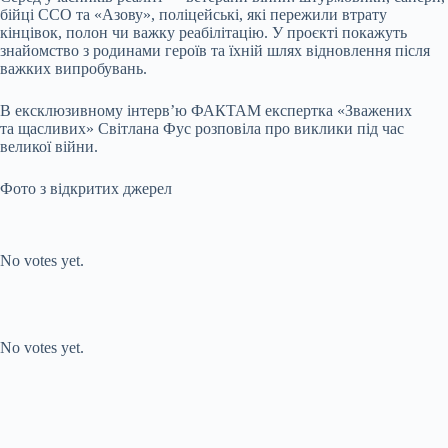
бійці ССО та «Азову», поліцейські, які пережили втрату
кінцівок, полон чи важку реабілітацію. У проєкті покажуть
знайомство з родинами героїв та їхній шлях відновлення після
важких випробувань.
В ексклюзивному інтервʼю ФАКТАМ експертка «Зважених
та щасливих» Світлана Фус розповіла про виклики під час
великої війни.
Фото з відкритих джерел
Submit Rating
Rate this item:
No votes yet.
Submit Rating
Rate this item:
No votes yet.