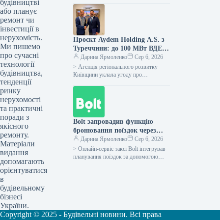
Прем’єр-міністра України Сергія
будівництві
Корецького з проханням вжити
або планує
негайних кроків задля забезпечення
ремонт чи
вчасного впровадження…
інвестиції в
нерухомість.
Проєкт Aydem Holding A.S. з
Ми пишемо
Туреччини: до 100 МВт ВДЕ у
про сучасні
Київщині, підтверджено
Дарина Ярмоленко
Сер 6, 2026
технології
меморандумом
> Агенція регіонального розвитку
будівництва,
Київщини уклала угоду про
тенденції
партнерство з Aydem Holding A.S.,
ринку
одним із провідних турецьких
інвесторів у сфері…
нерухомості
та практичні
поради з
Bolt запровадив функцію
якісного
бронювання поїздок через
ремонту.
ChatGPT у всіх країнах, де
Дарина Ярмоленко
Сер 6, 2026
Матеріали
компанія працює
> Онлайн-сервіс таксі Bolt інтегрував
видання
планування поїздок за допомогою
допомагають
ChatGPT у всіх країнах своєї
орієнтуватися
присутності, включаючи Україну.
в
Згідно з офіційним…
будівельному
бізнесі
України.
Copyright © 2025 - Будівельні новини. Всі права