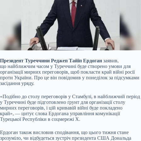
Президент Туреччини Реджеп Тайїп Ердоган
заявив,
що найближчим часом у Туреччині буде створено умови для
організації мирних переговорів, щоб покласти край війні росії
проти України. Про це він повідомив у понеділок за підсумками
засідання уряду.
«Подібно до столу переговорів у Стамбулі, в найближчий період
у Туреччині буде підготовлено ґрунт для організації столу
мирних переговорів, і цій кривавій війні буде покладено
край», — цитує слова Ердогана управління комунікації
Турецької Республіки в соцмережі X.
Ердоган також висловив сподівання, що цього тижня стане
зрозуміло, чи відбудеться зустріч президента США Дональда