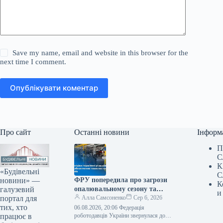
Save my name, email and website in this browser for the
next time I comment.
Опублікувати коментар
Про сайт
Останні новини
Інформ
П
С
К
«Будівельні
С
новини» —
ФРУ попередила про загрози
К
галузевий
опалювальному сезону та
и
портал для
звернулася до уряду
Алла Самсоненко
Сер 6, 2026
тих, хто
06.08.2026, 20:06 Федерація
працює в
роботодавців України звернулася до