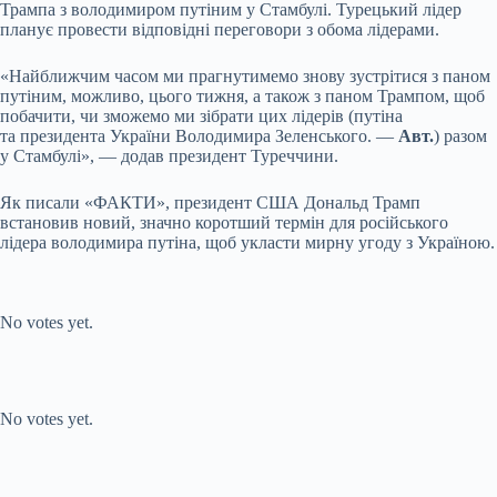
Трампа з володимиром путіним у Стамбулі. Турецький лідер
планує провести відповідні переговори з обома лідерами.
«Найближчим часом ми прагнутимемо знову зустрітися з паном
путіним, можливо, цього тижня, а також з паном Трампом, щоб
побачити, чи зможемо ми зібрати цих лідерів (путіна
та президента України Володимира Зеленського. —
Авт.
) разом
у Стамбулі», — додав президент Туреччини.
Як писали «ФАКТИ», президент США Дональд Трамп
встановив новий, значно коротший термін для російського
лідера володимира путіна, щоб укласти мирну угоду з Україною.
Submit Rating
Rate this item:
No votes yet.
Submit Rating
Rate this item:
No votes yet.