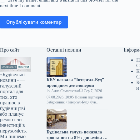
next time I comment.
Опублікувати коментар
Про сайт
Останні новини
Інформ
П
С
К
«Будівельні
С
новини» —
КБУ назвала “Інтергал-Буд”
К
галузевий
провідним девелопером
и
портал для
Алла Самсоненко
Сер 7, 2026
тих, хто
07.08.2026, 20:05 Новини партнерів
працює в
Забудовник «Інтергал-Буд» був
удостоєний почесної премії
будівництві
«Найкращий забудовник» під час
або планує
офіційного ювілейного святкування,
ремонт чи
присвяченого 15-річчю
інвестиції в
Конфедерації…
нерухомість.
Будівельна галузь показала
Ми пишемо
зростання на 8%: динаміка на