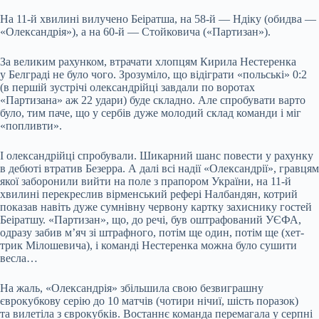
На 11-й хвилині вилучено Беіратша, на 58-й — Ндіку (обидва —
«Олександрія»), а на 60-й — Стойковича («Партизан»).
За великим рахунком, втрачати хлопцям Кирила Нестеренка
у Белграді не було чого. Зрозуміло, що відіграти «польські» 0:2
(в першій зустрічі олександрійці завдали по воротах
«Партизана» аж 22 удари) буде складно. Але спробувати варто
було, тим паче, що у сербів дуже молодий склад команди і міг
«попливти».
І олександрійці спробували. Шикарний шанс повести у рахунку
в дебюті втратив Безерра. А далі всі надії «Олександрії», гравцям
якої заборонили вийти на поле з прапором України, на 11-й
хвилині перекреслив вірменський рефері Налбандян, котрий
показав навіть дуже сумнівну червону картку захиснику гостей
Беіратшу. «Партизан», що, до речі, був оштрафований УЄФА,
одразу забив м’яч зі штрафного, потім ще один, потім ще (хет-
трик Мілошевича), і команді Нестеренка можна було сушити
весла…
На жаль, «Олександрія» збільшила свою безвиграшну
єврокубкову серію до 10 матчів (чотири нічиї, шість поразок)
та вилетіла з єврокубків. Востаннє команда перемагала у серпні