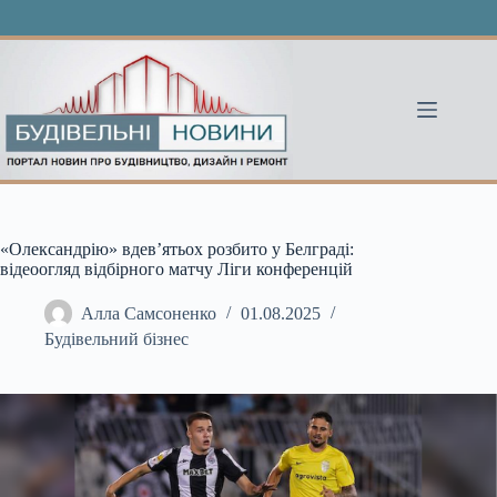
Перейти
до
вмісту
«Олександрію» вдев’ятьох розбито у Белграді:
відеоогляд відбірного матчу Ліги конференцій
Алла Самсоненко
01.08.2025
Будівельний бізнес