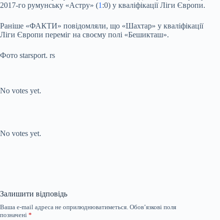
2017-го румунську «Астру» (
1
:0) у кваліфікації Ліги Європи.
Раніше «ФАКТИ» повідомляли, що «Шахтар» у кваліфікації
Ліги Європи переміг на своєму полі «Бешикташ».
Фото starsport. rs
Submit Rating
Rate this item:
No votes yet.
Submit Rating
Rate this item:
No votes yet.
Залишити відповідь
Ваша e-mail адреса не оприлюднюватиметься.
Обов’язкові поля
позначені
*