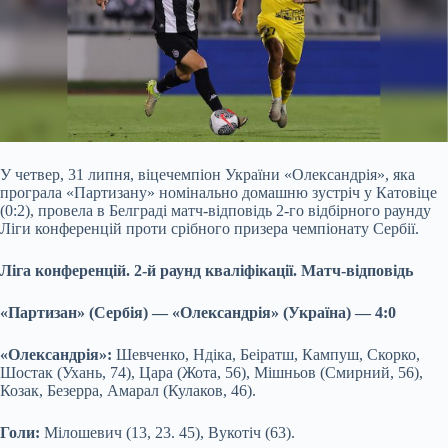
У четвер, 31 липня, віцечемпіон України «Олександрія», яка
програла «Партизану» номінально домашню зустріч у Катовіце
(0:2), провела в Белграді
матч-відповідь 2-го відбірного раунду
Ліги конференцій проти срібного призера чемпіонату Сербії.
Ліга конференцій. 2-й раунд кваліфікації. Матч-відповідь
«Партизан» (Сербія) — «Олександрія» (Україна) — 4:0
«Олександрія»:
Шевченко, Ндіка, Беіратш, Кампуш, Скорко,
Шостак (Ухань, 74), Цара (Жота, 56), Мішньов (Смирний, 56),
Козак, Безерра, Амарал (Кулаков, 46).
Голи:
Мілошевич (13, 23. 45), Вукотіч (63).