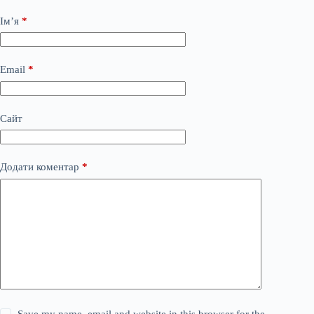
Ім’я
*
Email
*
Сайт
Додати коментар
*
Save my name, email and website in this browser for the