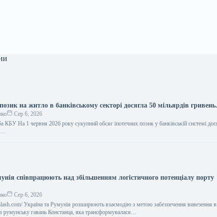
ни
позик на житло в банківському секторі досягла 50 мільярдів гривень
нко
Сер 6, 2026
а КБУ На 1 червня 2026 року сукупний обсяг іпотечних позик у банківській системі дос
,…
мунія співпрацюють над збільшенням логістичного потенціалу порту
нко
Сер 6, 2026
nsplash.com/ Україна та Румунія розширюють взаємодію з метою забезпечення вивезення в
ез румунську гавань Констанца, яка трансформувалася…