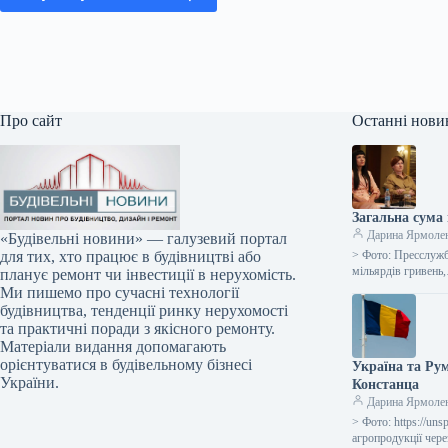
Про сайт
Останні нови
Загальна сума 
Дарина Ярмоле
«Будівельні новини» — галузевий портал
> Фото: Пресслужб
для тих, хто працює в будівництві або
мільярдів гривень
планує ремонт чи інвестиції в нерухомість.
Ми пишемо про сучасні технології
будівництва, тенденції ринку нерухомості
та практичні поради з якісного ремонту.
Матеріали видання допомагають
орієнтуватися в будівельному бізнесі
Україна та Ру
України.
Констанца
Дарина Ярмоле
> Фото: https://u
агропродукції чер