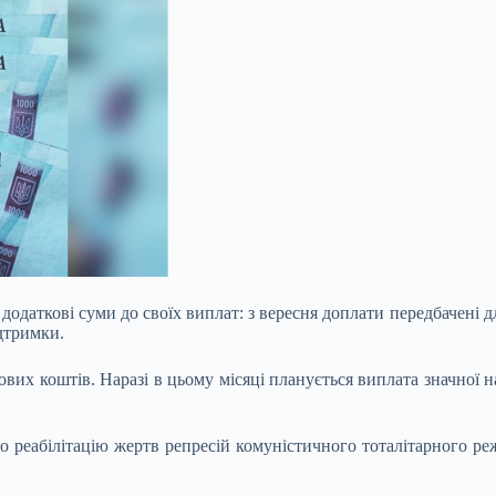
одаткові суми до своїх виплат: з вересня доплати передбачені дл
ідтримки.
вих коштів. Наразі в цьому місяці планується виплата значної н
ро реабілітацію жертв репресій комуністичного тоталітарного ре