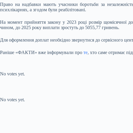
Право на надбавки мають учасники боротьби за незалежність 
психлікарнях, а згодом були реабілітовані.
На момент прийняття закону у 2023 році розмір щомісячної до
чином, до 2025 року виплати зростуть до 5055,77 гривень.
Для оформлення доплат необхідно звернутися до сервісного цент
Раніше «ФАКТИ» вже інформували про
те
, хто саме отримає пі
Submit Rating
Rate this item:
No votes yet.
Submit Rating
Rate this item:
No votes yet.