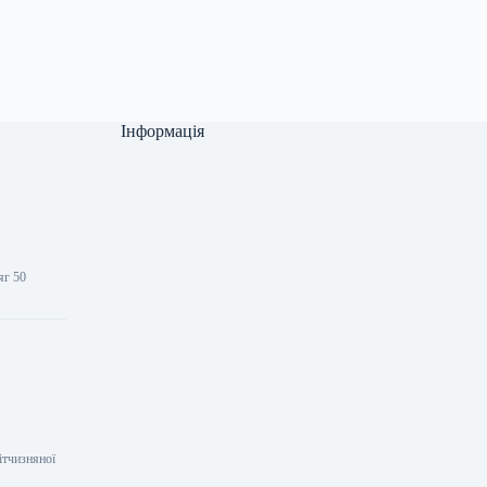
Інформація
.
яг 50
ітчизняної