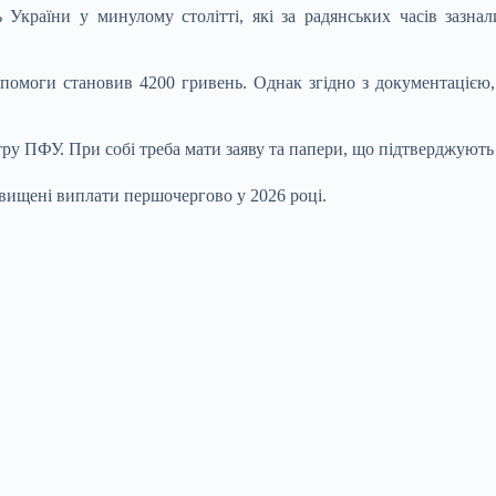
України у минулому столітті, які за радянських часів зазнал
помоги становив 4200 гривень. Однак згідно з документацією,
ру ПФУ. При собі треба мати заяву та папери, що підтверджують
двищені виплати першочергово у 2026 році.