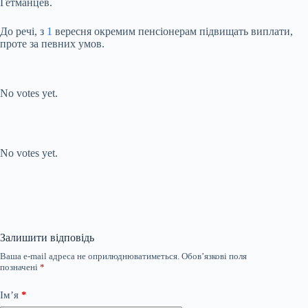
Гетманцев.
До речі, з
1
вересня окремим пенсіонерам підвищать виплати,
проте за певних умов.
Submit Rating
Rate this item:
No votes yet.
Submit Rating
Rate this item:
No votes yet.
Залишити відповідь
Ваша e-mail адреса не оприлюднюватиметься.
Обов’язкові поля
позначені
*
Ім’я
*