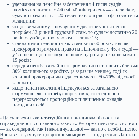
удержання на пенсійне забезпечення 4 тисяч суддів
щомісячно поглинає 440 мільйонів гривень — аналогічну
суму витрачають на 120 тисяч пенсіонерів зі сфер освіти та
медицини;
якщо звичайному громадянину для отримання пенсії
потрібен 32-річний трудовий стаж, то суддям достатньо 20
років служби, а прокурорам — лише 15;
стандартний пенсійний вік становить 60 років, тоді як
прокурори отримують право на відпочинок у 46, а судді —
у 55 років, що провокує періодичну ротацію кадрів кожні
15 років;
середня пенсія звичайного громадянина становить близько
30% колишнього заробітку (а зараз ще менше), тоді як
колишні прокурори чи судді отримують 50–70% від своєї
зарплати;
якщо пенсії населення індексуються за загальною
формулою, яка потребує корективів, то спецпенсії
перераховуються пропорційно підвищенню окладів
посадових осіб.
«Це суперечить конституційним принципам рівності та
справедливості соціального захисту. Реформа пенсійної системи
— як солідарної, так і накопичувальної — давно є необхідністю.
Настав час усунути цю дискримінацію», — підкреслив Данило