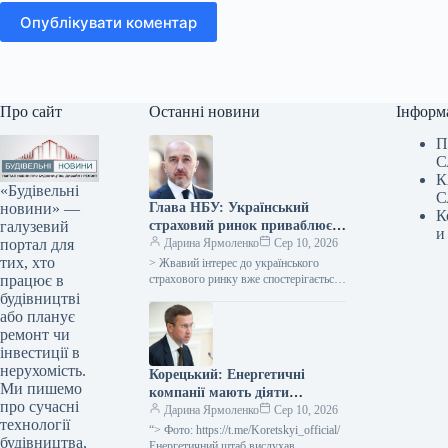
Опублікувати коментар
Про сайт
Останні новини
Інформ
П
С
К
«Будівельні
С
новини» —
Глава НБУ: Український
К
галузевий
страховий ринок приваблює
и
портал для
значну увагу, що
Дарина Ярмоленко
Сер 10, 2026
тих, хто
підтверджується
> Жвавий інтерес до українського
працює в
реалізованими угодами.
страхового ринку вже спостерігається,
що підтверджується реалізованими
будівництві
угодами, заявив керівник
або планує
Національного банку України Андрій
ремонт чи
Пишний…
інвестиції в
нерухомість.
Корецький: Енергетичні
Ми пишемо
компанії мають діяти
про сучасні
проактивно та брати на себе
Дарина Ярмоленко
Сер 10, 2026
технології
підвищену відповідальність.
“> Фото: https://t.me/Koretskyi_official/
будівництва,
Енергетичний штаб вислухав