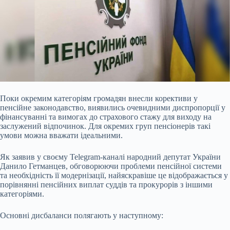
Поки окремим категоріям громадян внесли корективи у
пенсійне законодавство, виявились очевидними диспропорції у
фінансуванні та вимогах до страхового стажу для виходу на
заслужений відпочинок. Для окремих груп пенсіонерів такі
умови можна вважати ідеальними.
Як заявив у своєму Telegram-каналі народний депутат України
Данило Гетманцев, обговорюючи проблеми пенсійної системи
та необхідність її модернізації, найяскравіше це відображається у
порівнянні пенсійних виплат суддів та прокурорів з іншими
категоріями.
Основні дисбаланси полягають у наступному: