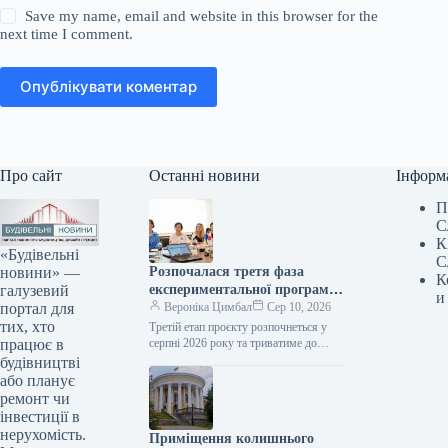
Save my name, email and website in this browser for the
next time I comment.
Опублікувати коментар
Про сайт
Останні новини
Інформ
П
С
К
«Будівельні
С
новини» —
Розпочалася третя фаза
К
галузевий
експериментальної програми
и
портал для
з утилізації будівельних
Вероніка Цимбал
Сер 10, 2026
тих, хто
матеріалів за сприяння Японії
Третій етап проєкту розпочнеться у
працює в
серпні 2026 року та триватиме до
кінця поточного року. Сьогодні, 12:34
будівництві
Фото: mininfra.gov.ua Управління
або планує
будівельними…
ремонт чи
інвестиції в
нерухомість.
Приміщення колишнього