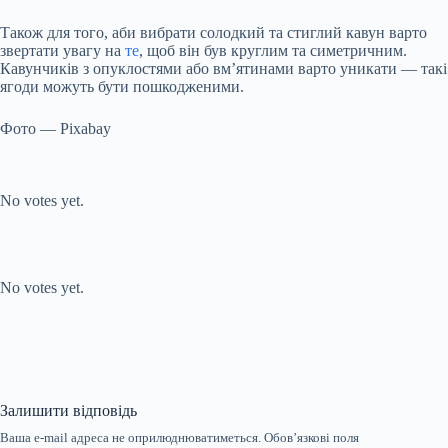
Також для того, аби вибрати солодкий та стиглий кавун варто
звертати увагу на
те
, щоб він був круглим та симетричним.
Кавунчиків з опуклостями або вм’ятинами варто уникати — такі
ягоди можуть бути пошкодженими.
Фото — Pixabay
Submit Rating
Rate this item:
No votes yet.
Submit Rating
Rate this item:
No votes yet.
Залишити відповідь
Ваша e-mail адреса не оприлюднюватиметься.
Обов’язкові поля