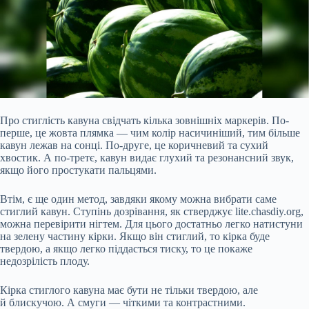
Про стиглість кавуна свідчать кілька зовнішніх маркерів. По-
перше, це жовта плямка — чим колір насичиніший, тим більше
кавун лежав на сонці. По-друге, це
коричневий та сухий
хвостик. А по-третє, кавун видає глухий та резонансний звук,
якщо його простукати пальцями.
Втім, є ще один метод, завдяки якому можна вибрати саме
стиглий кавун. Ступінь дозрівання, як стверджує lite.chasdiy.org,
можна перевірити нігтем. Для цього достатньо легко натистуни
на зелену частину кірки. Якщо він стиглий, то кірка буде
твердою, а якщо легко піддасться тиску, то це покаже
недозрілість плоду.
Кірка стиглого кавуна має бути не тільки твердою, але
й блискучою. А смуги — чіткими та контрастними.