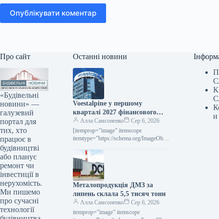
Опублікувати коментар
Про сайт
Останні новини
Інформ
П
С
К
«Будівельні
С
новини» —
Voestalpine у першому
К
галузевий
кварталі 2027 фінансового
и
портал для
року підвищила виручку на
Алла Самсоненко
Сер 6, 2026
тих, хто
2,4% порівняно з попереднім
[itemprop=”image” itemscope
працює в
роком.
itemtype=”https://schema.org/ImageObje
ct” rel=”nofollow”> voestalpine.com
будівництві
Новини Глобальний ринок voestalpine
або планує
Роздрукувати 80 06 Серпня 2026
ремонт чи
Voestalpine у І кварталі 2027
інвестиції в
фінроку…
нерухомість.
Металопродукція ДМЗ за
Ми пишемо
липень склала 5,5 тисяч тонн
про сучасні
Алла Самсоненко
Сер 6, 2026
технології
itemprop=”image” itemscope
будівництва,