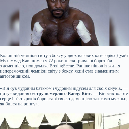
Колишній чемпіон світу з боксу у двох вагових категоріях Дуайт
Мухаммад Каві помер у 72 роки після тривалої боротьби
з деменцією, повідомляє BoxingScene. Раніше пішов із
життя
непереможний чемпіон світу з боксу, який став знаменитим
автогонщиком.
«Він був чудовим батьком і чудовим дідусем для своїх онуків, —
цитує видання
сестру померлого Ванду Кінг
. — Він мав золоте
серце і п’ять років боровся зі своєю деменцією так само мужньо,
як бився на рингу».