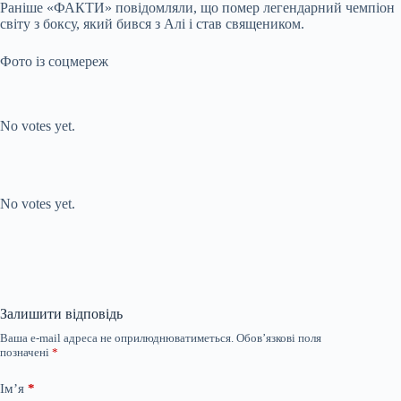
Раніше «ФАКТИ» повідомляли, що помер легендарний чемпіон
світу з боксу, який бився з Алі і став священиком.
Фото із соцмереж
Submit Rating
Rate this item:
No votes yet.
Submit Rating
Rate this item:
No votes yet.
Залишити відповідь
Ваша e-mail адреса не оприлюднюватиметься.
Обов’язкові поля
позначені
*
Ім’я
*