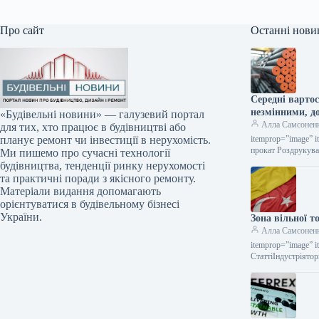
Про сайт
Останні нови
Середні варто
незмінними, д
«Будівельні новини» — галузевий портал
Алла Самсонен
для тих, хто працює в будівництві або
itemprop=”image” i
планує ремонт чи інвестиції в нерухомість.
прокат Роздрукува
Ми пишемо про сучасні технології
будівництва, тенденції ринку нерухомості
та практичні поради з якісного ремонту.
Матеріали видання допомагають
орієнтуватися в будівельному бізнесі
України.
Зона вільної т
Алла Самсонен
itemprop=”image” i
СтаттіІндустріято
металопродукції Ч