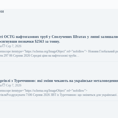
ни
сті OCTG нафтогазових труб у Сполучених Штатах у липні залишали
осягнувши позначки $2563 за тонну.
ко
Сер 7, 2026
temscope itemtype=”https://schema.org/ImageObject” rel=”nofollow”> Новини Глобальний р
ти 297 06 Серпня 2026 Середні ціни на нафтогазові труби…
оргівлі з Туреччиною: які зміни чекають на українське металоведенн
ко
Сер 7, 2026
temscope itemtype=”https://schema.org/ImageObject” rel=”nofollow”>
ргівляРоздрукувати 7106 Серпня 2026 ЗВТ із Туреччиною: що зміниться для української
итайте на русскомRead in…