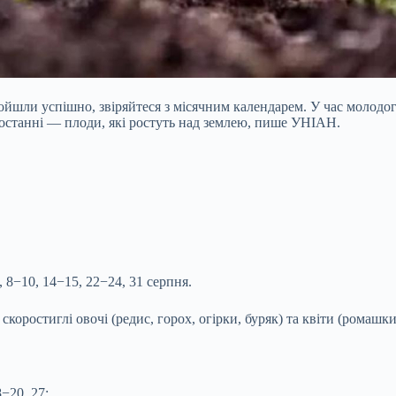
ойшли успішно, звіряйтеся з місячним календарем. У час молодог
ростанні — плоди, які ростуть над землею, пише УНІАН.
, 8−10, 14−15, 22−24, 31 серпня.
коростиглі овочі (редис, горох, огірки, буряк) та квіти (ромашки
8−20, 27;