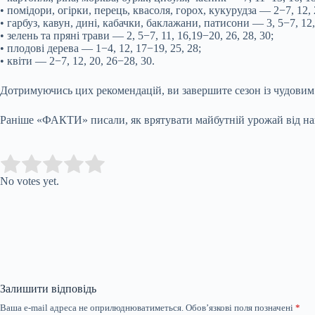
• помідори, огірки, перець, квасоля, горох, кукурудза — 2−7, 12, 
• гарбуз, кавун, дині, кабачки, баклажани, патисони — 3, 5−7, 12
• зелень та пряні трави — 2, 5−7, 11, 16,19−20, 26, 28, 30;
• плодові дерева — 1−4, 12, 17−19, 25, 28;
• квіти — 2−7, 12, 20, 26−28, 30.
Дотримуючись цих рекомендацій, ви завершите сезон із чудовим
Раніше «ФАКТИ» писали, як врятувати майбутній урожай від на
Submit Rating
Rate this item:
No votes yet.
Залишити відповідь
Ваша e-mail адреса не оприлюднюватиметься.
Обов’язкові поля позначені
*