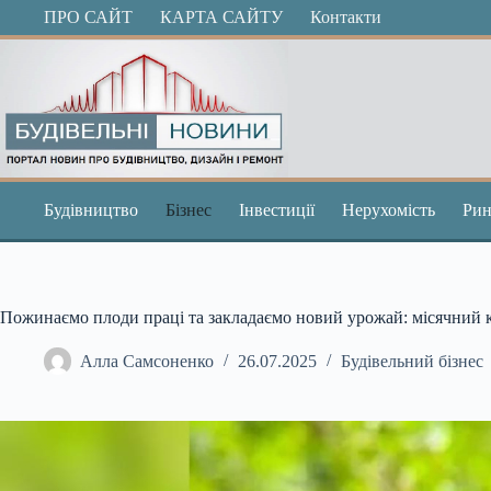
Перейти
ПРО САЙТ
КАРТА САЙТУ
Контакти
до
вмісту
Будівництво
Бізнес
Інвестиції
Нерухомість
Рин
Пожинаємо плоди праці та закладаємо новий урожай: місячний 
Алла Самсоненко
26.07.2025
Будівельний бізнес