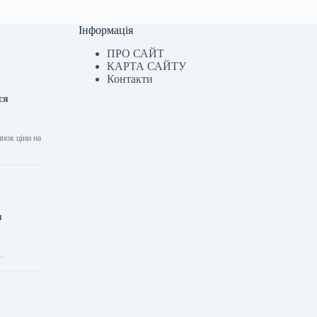
Інформація
ПРО САЙТ
КАРТА САЙТУ
Контакти
ся
инок ціни на
я