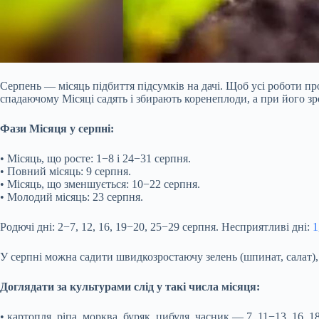
Серпень — місяць підбиття підсумків на дачі. Щоб усі роботи пр
спадаючому Місяці садять і збирають коренеплоди, а при його з
Фази Місяця у серпні:
• Місяць, що росте: 1−8 і 24−31 серпня.
• Повний місяць: 9 серпня.
• Місяць, що зменшується: 10−22 серпня.
• Молодий місяць: 23 серпня.
Родючі дні: 2−7, 12, 16, 19−20, 25−29 серпня. Несприятливі дні:
1
У серпні можна садити швидкозростаючу зелень (шпинат, салат), с
Доглядати за культурами слід у такі числа місяця:
• картопля, ріпа, морква, буряк, цибуля, часник — 7, 11−13, 16, 1