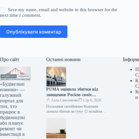
Save my name, email and website in this browser for the
next time I comment.
Опублікувати коментар
Про сайт
Останні новини
Інформ
П
С
К
«Будівельні
С
новини» —
PUMA оцінила збитки від
К
галузевий
знищення Росією своїх
и
портал для
складських запасів
Алла Самсоненко
Сер 6, 2026
тих, хто
Посилання скопійовано Компанія
працює в
зазнала збитків на суму 12 мільйонів
євро через російську атаку на
будівництві
складський комплекс, де знаходилися
або планує
товарні резерви…
ремонт чи
інвестиції в