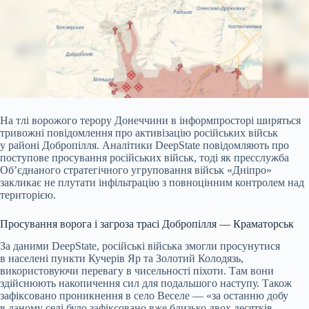
На тлі ворожого терору Донеччини в інформпросторі ширяться
тривожні повідомлення про активізацію російських військ
у районі Добропілля. Аналітики DeepState повідомляють
про
поступове просування російських військ, тоді як пресслужба
Об’єднаного стратегічного угруповання військ «Дніпро»
закликає не плутати інфільтрацію з повноцінним контролем над
територією.
Просування ворога і загроза трасі Добропілля — Краматорськ
За даними DeepState, російські війська змогли просунутися
в населені пункти Кучерів Яр та Золотий Колодязь,
використовуючи перевагу в чисельності піхоти. Там вони
здійснюють накопичення сил для подальшого наступу. Також
зафіксовано проникнення в село Веселе — «за останню добу
в даному селі було зафіксовано вже близько двох десятків