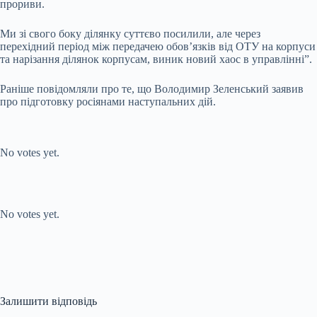
прориви.
Ми зі свого боку ділянку суттєво посилили, але через
перехідний період між передачею обовʼязків від ОТУ на корпуси
та нарізання ділянок корпусам, виник новий хаос в управлінні”.
Раніше повідомляли про те, що Володимир Зеленський заявив
про підготовку росіянами наступальних дій.
Submit Rating
Rate this item:
No votes yet.
Submit Rating
Rate this item:
No votes yet.
Залишити відповідь