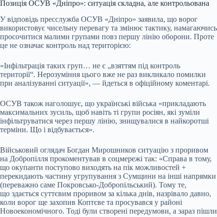
Позиція ОСУВ «Дніпро»: ситуація складна, але контрольована
У відповідь пресслужба ОСУВ «Дніпро» заявила, що ворог
використовує чисельну перевагу та змінює тактику, намагаючись
просочитися малими групами повз першу лінію оборони. Проте
це не означає контроль над територією:
«Інфільтрація таких груп… не є „взяттям під контроль
території“. Нерозуміння цього вже не раз викликало помилки
при аналізуванні ситуації», — йдеться в офіційному коментарі.
ОСУВ також наголошує, що українські війська «прикладають
максимальних зусиль, щоб навіть ті групи росіян, які зуміли
інфільтруватися через першу лінію, знищувалися в найкоротші
терміни. Що і відбувається».
Військовий оглядач Богдан Мирошников ситуацію з проривом
на Добропілля прокоментував в соцмережі так: «Справа в тому,
що окупанти поступово виходять на пік можливостей +
перекидають частину угрупування з Сумщини на інші напрямки
(переважно саме Покровсько-Добропільський). Тому те,
що здається суттєвим проривом за кілька днів, назрівало давно,
коли ворог ще захопив Коптєве та просувався у районі
Новоекономічного. Тоді були створені передумови, а зараз пішли