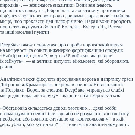
виродків», — зазначають аналітики. Вони зазначають,
що початок шляху на Добропілля та логістики у противника
відбувся з вогневого контролю дронами. Наразі ворог знайшов
місця, щоб прокласти цей шлях фізично. Наразі вони пробують
повністю окупувати Золотий Колодязь, Кучерів Яр, Веселе
та інші населені пункти
DeepState також повідомляє про спроби ворога закріпитися
на місцевості та обійти інженерно-фортифікаційні споруди:
«Найгірше
те
, що ми їх звідти х*й виб’ємо, якщо вони
їх займуть», — аналітики цитують військових, які обороняють
район.
Аналітики також фіксують просування ворога в напрямку траси
Добропілля-Краматорськ, зокрема в районах Нововодяного
та Петрівки. Ворог, за словами DeepState, «прощупав слабкі
місця для подальшого руху» і активно ними користується.
«Обстановка складається доволі хаотично… деякі особи
в командуванні певної бригади або не розуміють всю глибину
проблеми, або подають ситуацію як „контрольовану“, в якій
„всіх убили, всіх зупинили“», — йдеться в аналітичному звіті.