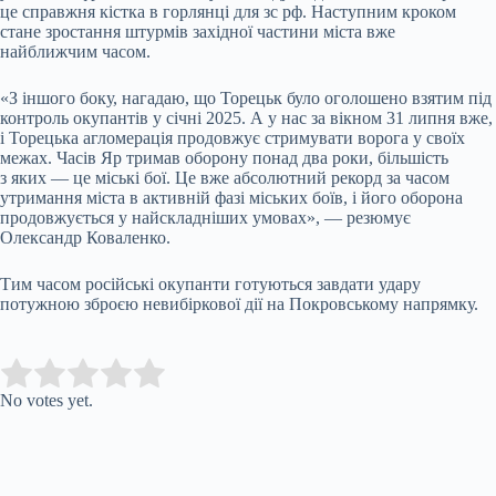
це справжня кістка в горлянці для зс рф. Наступним кроком
стане зростання штурмів західної частини міста вже
найближчим часом.
«З іншого боку, нагадаю, що Торецьк було оголошено взятим під
контроль окупантів у січні 2025. А у нас за вікном 31 липня вже,
і Торецька агломерація продовжує стримувати ворога у своїх
межах. Часів Яр тримав оборону понад два роки, більшість
з яких — це міські бої. Це вже абсолютний рекорд за часом
утримання міста в активній фазі міських боїв, і його оборона
продовжується у найскладніших умовах», — резюмує
Олександр Коваленко.
Тим часом російські окупанти готуються завдати удару
потужною зброєю невибіркової дії на Покровському напрямку.
Submit Rating
Rate this item:
No votes yet.