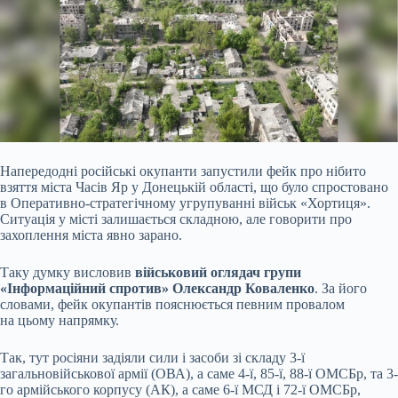
Напередодні російські окупанти запустили фейк про нібито
взяття міста Часів Яр у Донецькій області, що було спростовано
в Оперативно-стратегічному угрупуванні військ
«Хортиця».
Ситуація у місті залишається складною, але говорити про
захоплення міста явно зарано.
Таку думку висловив
військовий оглядач групи
«Інформаційний спротив» Олександр Коваленко
. За його
словами, фейк окупантів пояснюється певним провалом
на цьому напрямку.
Так, тут росіяни задіяли сили і засоби зі складу 3-ї
загальновійськової армії (ОВА), а саме 4-ї, 85-ї, 88-ї ОМСБр, та 3-
го армійського корпусу (АК), а саме 6-ї МСД і 72-ї ОМСБр,