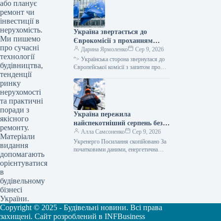
виділення коштів, запланованих у
або планує
державному бюджеті на 2026 рік для
ремонт чи
фінансування регіональної політики,
інвестиції в
з…
нерухомість.
Україна звертається до
Ми пишемо
Єврокомісії з проханням
про сучасні
надати 220 мільйонів євро для
Дарина Ярмоленко
Сер 9, 2026
технології
допомоги
“> Українська сторона звернулася до
будівництва,
сільськогосподарським
Європейської комісії з запитом про
тенденції
надання 220 мільйонів євро у вигляді
виробникам через
ринку
безповоротної фінансової допомоги.
заблоковані порти.
Ця…
нерухомості
та практичні
поради з
Україна пережила
якісного
найспекотніший серпень без
ремонту.
відключень електроенергії –
Алла Самсоненко
Сер 9, 2026
Матеріали
заявив Шмигаль.
Укренерго Посилання скопійовано За
видання
початковими даними, енергетична
допомагають
система України пережила пік
орієнтуватися
серпневої спеки, який встановив новий
в
температурний рекорд, не вдаючись…
будівельному
бізнесі
України.
Copyright © 2025 - Будівельні новини. Всі права
захищені. Сайт розроблений в INFBusiness