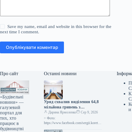
Save my name, email and website in this browser for the
next time I comment.
Опублікувати коментар
Про сайт
Останні новини
Інформ
П
С
К
«Будівельні
С
новини» —
Уряд схвалив виділення 64,8
К
галузевий
мільйона гривень з
и
портал для
державного бюджету для
Дарина Ярмоленко
Сер 9, 2026
тих, хто
відновлювальних робіт та
> Фото:
працює в
подолання наслідків війни.
https://www.facebook.com/sergii.koretsk
yi.page Уряд України схвалив
будівництві