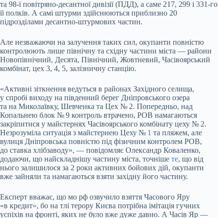
та 98-ї повітряно-десантної дивізії (ПДД), а саме 217, 299 і 331-го
її полків. А самі штурми здійснюються приблизно 20
підрозділами десантно-штурмових частин.
Але незважаючи на залучення таких сил, окупанти повністю
контролюють лише північну та східну частини міста — райони
Новопівнічний, Десята, Північний, Жовтневий, Часівоярський
комбінат, цех 3, 4, 5, залізничну станцію.
«Активні зіткнення ведуться в районах Західного селища,
у спробі виходу на південний берег Дніпровського озера
та на Миколаївку, Шевченка та Цех № 2. Попередньо, над
Копальнею блок № 9 контроль втрачено, РОВ намагаються
закріпитися у майстернях Часівоярського комбінату цеху № 2.
Незрозуміла ситуація з майстернею Цеху №
1
та пляжем, але
вулиця Дніпровська повністю під фізичним контролем РОВ,
до ставка хлібзаводу», — повідомляє Олександр Коваленко,
додаючи, що найскладнішу частину міста, точніше
те
, що від
нього залишилося за 2 роки активних бойових дій, окупанти
вже зайняли та намагаються взяти західну його частину.
Експерт вважає, що мо рф озвучило взяття Часового Яру
«в кредит», бо на тлі терору Києва потрібна імітація гучних
успіхів на фронті, яких не було вже дуже давно. А Часів Яр —