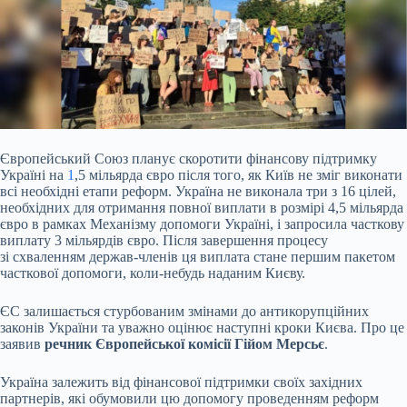
Європейський Союз планує скоротити фінансову підтримку
Україні на
1
,5 мільярда євро після того, як Київ не зміг виконати
всі необхідні етапи реформ. Україна не виконала
три з 16 цілей,
необхідних для отримання повної виплати в розмірі 4,5 мільярда
євро в рамках Механізму допомоги Україні, і запросила часткову
виплату 3 мільярдів євро. Після завершення процесу
зі схваленням держав-членів ця виплата стане першим пакетом
часткової допомоги, коли-небудь наданим Києву.
ЄС залишається стурбованим змінами до антикорупційних
законів України та уважно оцінює наступні кроки Києва. Про це
заявив
речник Європейської комісії Гійом Мерсьє
.
Україна залежить від фінансової підтримки своїх західних
партнерів, які обумовили цю допомогу проведенням реформ