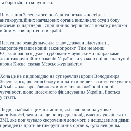
та боротьбою з корупцією.
Намагання Зеленського позбавити незалежності два
антикорупційних наглядових органа викликало осуд з боку
іноземних партнерів і спричинило перші після початку великої
війни масові протести в країні.
Негативна реакція змусила главу держави відступити,
запропонувавши новий законопроект. Тим не менш,
ЄС залишається дуже стурбованим будь-якими поправками
до антикорупційних законів України та уважно оцінює наступні
кроки Києва, сказав Мерсьє журналістам.
Хоча це не є відповіддю на суперечливі кроки Володимира
Зеленського, рішення блоку виплатити лише частину очікуваних
4,5 мільярда євро з’явилося в момент високої політичної
чутливості щодо іноземного фінансування України, йдеться
у статті.
Люди, знайомі з цим питанням, які говорили на умовах
анонімності, заявили, що попереднє повідомлення українських
ЗМІ, яке пов’язувало скорочення допомоги з нещодавніми діями
президента проти антикорупційних органів, було невірним.