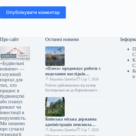
Опублікувати коментар
Про сайт
Останні новини
Інформ
П
С
К
«Будівельні
С
новини» —
«Плесо» продовжує роботи з
К
галузевий
подолання наслідків
и
портал для
забруднення Кирилівського
Вероніка Цимбал
Сер 7, 2026
тих, хто
озера та струмка Сирець.
Роботи здійснювалися від вулиці
працює в
Богатирської аж до Кирилівського
озера, а також вище за течією в
будівництві
напрямку витоку забруднення.
або планує
Сьогодні, 10:15…
ремонт чи
інвестиції в
нерухомість.
Київська міська державна
Ми пишемо
адміністрація пояснила
про сучасні
причини масштабної вирубки
Вероніка Цимбал
Сер 7, 2026
технології
дерев у районі Теремки.