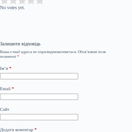
Submit Rating
Rate this item:
No votes yet.
Залишити відповідь
Ваша e-mail адреса не оприлюднюватиметься.
Обов’язкові поля
позначені
*
Ім’я
*
Email
*
Сайт
Додати коментар
*