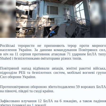
Російські терористи не припиняють терор проти мирного
населення України. За даними командування Повітряних сил,
в ніч на 11 серпня противник атакував 71 ударним БпЛА
типу
Shahed і безпілотниками-імітаторами різних типів.
Повітряний напад відбивали авіація, зенітні ракетні війська,
підрозділи РЕБ та безпілотних систем, мобільні вогневі групи
Сил оборони України.
Протиповітряною обороною збито/подавлено 59 ворожих БпЛА
на півночі, півдні та сході країни.
Зафіксовано влучання 12 БпЛА на 6 локаціях, а також падіння
збитих (уламки) на
1
локації.