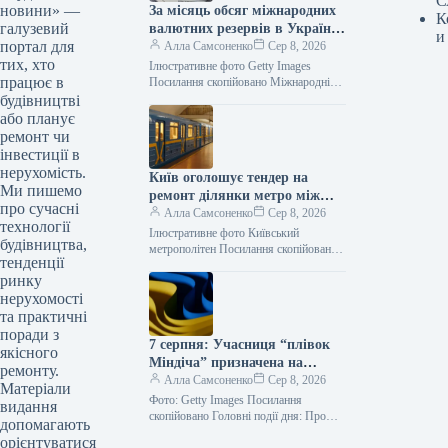
С
новини» —
За місяць обсяг міжнародних
К
галузевий
валютних резервів в Україні
и
портал для
зменшився
Алла Самсоненко
Сер 8, 2026
тих, хто
Ілюстративне фото Getty Images
працює в
Посилання скопійовано Міжнародні
резерви України в липні скоротилися
будівництві
на 0,1%, досягнувши 51,2 мільярда
або планує
доларів станом на…
ремонт чи
інвестиції в
нерухомість.
Київ оголошує тендер на
Ми пишемо
ремонт ділянки метро між
про сучасні
станціями “Тараса Шевченка”
Алла Самсоненко
Сер 8, 2026
технології
та “Почайна”, оціненої у 1,76
Ілюстративне фото Київський
будівництва,
мільярда гривень.
метрополітен Посилання скопійовано
тенденції
КП “Київський метрополітен”
ринку
оголосило конкурс на виконання робіт
з реконструкції тунелю між станціями
нерухомості
“Тараса…
та практичні
поради з
7 серпня: Учасниця “плівок
якісного
Міндіча” призначена на
ремонту.
державне підприємство,
Алла Самсоненко
Сер 8, 2026
Матеріали
масована атака Росії на
Фото: Getty Images Посилання
видання
Укрнафту
скопійовано Головні події дня: Про
допомагають
УЗ. Укрзалізниця тимчасово коригує
орієнтуватися
розклади деяких поїздів через