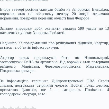
Вчора ввечері росіяни скинули бомби на Запоріжжя. Внаслідок
ворожих атак по обласному центру 20 людей отримали
поранення, повідомив керівник області Іван Федоров.
Загалом впродовж доби окупанти завдали 590 ударів по 13
населених пунктах Запорізької області.
Надійшло 33 повідомлення про руйнування будинків, квартир,
автівок та об’єктів інфраструктури.
Агресор також продовжував бити по Нікопольщині,
застосовуючи БпЛА та артилерію. Від ворожих атак потерпали
райцентр, Мирівська, Червоногригорівська, Марганецька,
Покровська громади.
За інформацією керівника Дніпропетровської ОВА Сергія
Лисака, постраждав 52-річний чоловік. Побиті понад десяток
приватних будинків, ще 2 — загорілися. Понівечені 4
господарські споруди, авто.