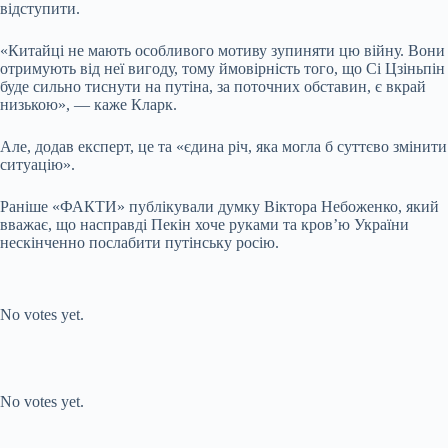
відступити.
«Китайці не мають особливого мотиву зупиняти цю війну. Вони
отримують від неї вигоду, тому ймовірність того, що Сі Цзіньпін
буде сильно тиснути на путіна, за поточних обставин, є вкрай
низькою», — каже Кларк.
Але, додав експерт, це та «єдина річ, яка могла б суттєво змінити
ситуацію».
Раніше «ФАКТИ» публікували думку Віктора Небоженко, який
вважає, що насправді Пекін хоче руками та кров’ю України
нескінченно послабити путінську росію.
Submit Rating
Rate this item:
No votes yet.
Submit Rating
Rate this item:
No votes yet.