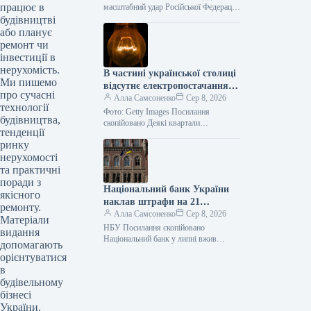
працює в
масштабний удар Російської Федерації
по логістичній інфраструктурі став
будівництві
одним з найвідчутніших ударів по
або планує
українському рітейлу. Проте, за
ремонт чи
інвестиції в
нерухомість.
В частині української столиці
Ми пишемо
відсутнє електропостачання
про сучасні
внаслідок аварійної ситуації.
Алла Самсоненко
Сер 8, 2026
технології
Фото: Getty Images Посилання
будівництва,
скопійовано Деякі квартали
тенденції
Подільського та Оболонського районів
ринку
української столиці тимчасово
позбулися електрики з вини аварії.
нерухомості
Цю…
та практичні
поради з
Національний банк України
якісного
наклав штрафи на 21
ремонту.
фінансову установу, серед
Алла Самсоненко
Сер 8, 2026
Матеріали
яких і Райффайзен.
НБУ Посилання скопійовано
видання
Національний банк у липні вжив
допомагають
заходів впливу до двох банків та 19
орієнтуватися
установ, що не є банками,…
в
будівельному
бізнесі
України.