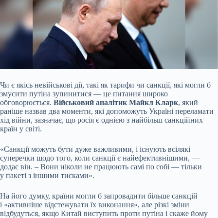
Чи є якісь невійськові дії, такі як тарифи чи санкції, які могли б
змусити путіна зупинитися — це питання широко
обговорюється.
Військовий аналітик Майкл Кларк
,
який
раніше назвав два моменти, які допоможуть Україні переламати
хід війни, зазначає, що росія є однією з найбільш санкційних
країн у світі.
«Санкції можуть бути дуже важливими, і існують всілякі
суперечки щодо того, коли санкції є найефективнішими, —
додає він. – Вони ніколи не працюють самі по собі — тільки
у пакеті з іншими тисками».
На його думку, країни могли б запровадити більше санкцій
і «активніше відстежувати їх виконання», але різкі зміни
відбудуться, якщо Китай виступить проти путіна і скаже йому