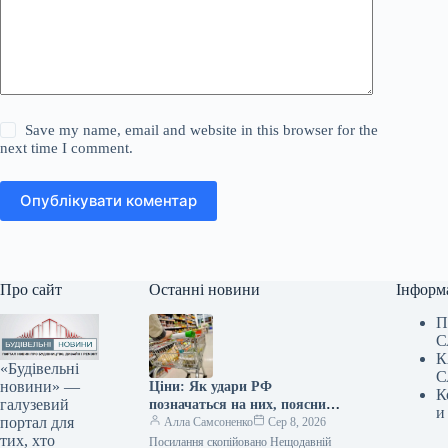
Save my name, email and website in this browser for the
next time I comment.
Опублікувати коментар
Про сайт
Останні новини
Інформ
П
С
К
«Будівельні
С
новини» —
Ціни: Як удари РФ
К
галузевий
позначаться на них, пояснили
и
портал для
в Асоціації ритейлерів
Алла Самсоненко
Сер 8, 2026
тих, хто
Посилання скопійовано Нещодавній