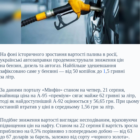
На фоні історичного зростання вартості палива в росії,
українські автозаправки продемонстрували зниження цін
на бензин, дизель та автогаз. Найбільше здешевшання
зафіксовано саме у бензині — від 50 копійок до
1
,5 гривні
за літр.
За даними порталу «Мінфін» станом на четвер, 21 серпня,
найвища ціна на А-95 «преміум» сягає майже 62 гривні за літр,
тоді як найдоступніший А-92 оцінюється у 56,65 грн. При цьому
останній втратив у ціні в середньому 1,56 грн за літр.
Подібне зниження вартості виглядає несподіваним, враховуючи
підвищення цін на нафту. Станом на 22 серпня її вартість зросла
приблизно на 0,5% порівняно з попередньою добою — від 63
до 67 доларів за барель, залежно від сорту «чорного золота».