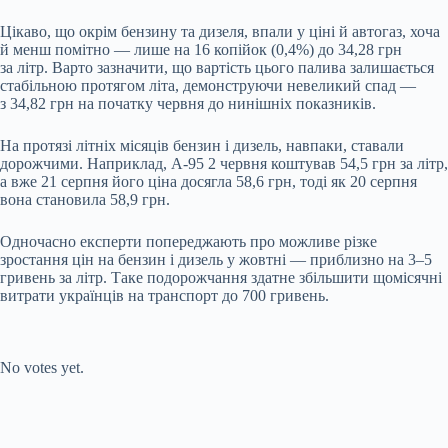
Цікаво, що окрім бензину та дизеля, впали у ціні й автогаз, хоча
й менш помітно — лише на 16 копійок (0,4%) до 34,28 грн
за літр. Варто зазначити, що вартість цього палива залишається
стабільною протягом літа, демонструючи невеликий спад —
з 34,82 грн на початку червня до нинішніх показників.
На протязі літніх місяців бензин і дизель, навпаки, ставали
дорожчими. Наприклад, А-95 2 червня коштував 54,5 грн за літр,
а вже 21 серпня його ціна досягла 58,6 грн, тоді як 20 серпня
вона становила 58,9 грн.
Одночасно експерти попереджають про можливе різке
зростання цін на бензин і дизель у жовтні — приблизно на 3–5
гривень за літр. Таке подорожчання здатне збільшити щомісячні
витрати українців на транспорт до 700 гривень.
Submit Rating
Rate this item:
No votes yet.
Submit Rating
Rate this item: