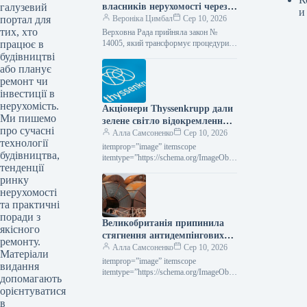
галузевий
власників нерухомості через
и
портал для
базу даних боржників: коли
Вероніка Цимбал
Сер 10, 2026
тих, хто
угоду може бути скасовано
Верховна Рада прийняла закон №
працює в
14005, який трансформує процедури
купівлі-продажу нерухомості.
будівництві
Починаючи з жовтня, нотаріуси
або планує
та державні реєстратори будуть
ремонт чи
автоматично звіряти продавців
інвестиції в
через…
нерухомість.
Акціонери Thyssenkrupp дали
Ми пишемо
зелене світло відокремленню
про сучасні
підрозділу з обробки
Алла Самсоненко
Сер 10, 2026
технології
матеріалів.
itemprop=”image” itemscope
будівництва,
itemtype=”https://schema.org/ImageObje
тенденції
ct” rel=”nofollow”> shutterstock.com
ринку
ThyssenKrupp Новини Компанії
Thyssenkrupp Роздрукувати 90 10
нерухомості
Серпня 2026 Акціонери Thyssenkrupp
та практичні
схвалили відокремлення підрозділу,
поради з
Великобританія припинила
що…
якісного
стягнення антидемпінгових
ремонту.
податків на холоднокатаний
Алла Самсоненко
Сер 10, 2026
Матеріали
листовий прокат з Китаю та
itemprop=”image” itemscope
видання
Росії.
itemtype=”https://schema.org/ImageObje
допомагають
ct” rel=”nofollow”> reuters.com HRC
орієнтуватися
Новини Світовий ринок Велика
в
Британія Друкувати 112 10 Серпня