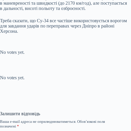
в маневреності та швидкості (до 2170 км/год), але поступається
в дальності, висоті польоту та озброєності.
Треба сказати, що Су-34 все частіше використовується ворогом
для завдання ударів по переправах через Дніпро в районі
Херсона.
Submit Rating
Rate this item:
No votes yet.
Submit Rating
Rate this item:
No votes yet.
Залишити відповідь
Ваша e-mail адреса не оприлюднюватиметься.
Обов’язкові поля
позначені
*