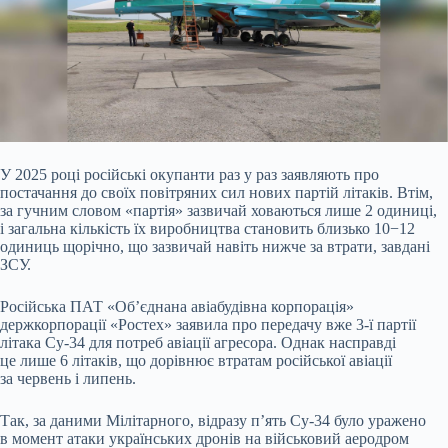
У 2025 році російські окупанти раз у раз заявляють про
постачання до своїх повітряних сил нових партій літаків. Втім,
за гучним словом «партія» зазвичай
ховаються лише 2 одиниці,
і загальна кількість їх виробництва становить близько 10−12
одиниць щорічно, що зазвичай навіть нижче за втрати, завдані
ЗСУ.
Російська ПАТ «Об’єднана авіабудівна корпорація»
держкорпорації «Ростех» заявила про передачу вже 3-ї партії
літака Су-34 для потреб авіації агресора. Однак насправді
це лише 6 літаків, що дорівнює втратам російської авіації
за червень і липень.
Так, за даними Мілітарного, відразу п’ять Су-34 було уражено
в момент атаки українських дронів на військовий аеродром