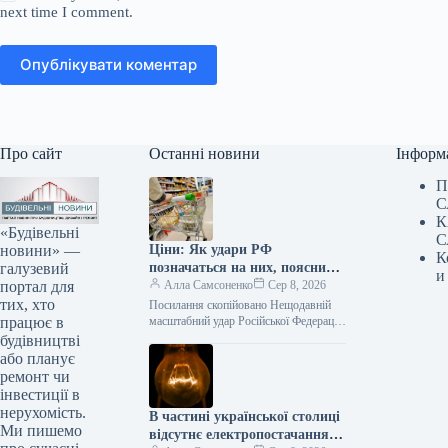
next time I comment.
Опублікувати коментар
Про сайт
Останні новини
Інформ
П
С
К
«Будівельні
С
новини» —
Ціни: Як удари РФ
К
галузевий
позначаться на них, пояснили
и
портал для
в Асоціації ритейлерів
Алла Самсоненко
Сер 8, 2026
тих, хто
Посилання скопійовано Нещодавній
працює в
масштабний удар Російської Федерації
по логістичній інфраструктурі став
будівництві
одним з найвідчутніших ударів по
або планує
українському рітейлу. Проте, за
ремонт чи
інвестиції в
нерухомість.
В частині української столиці
Ми пишемо
відсутнє електропостачання