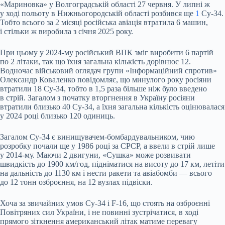
«Мариновка» у Волгоградській області 27 червня. У липні ж
у ході польоту в Нижньогородській області розбився ще
1
Су-34.
Тобто всього за 2 місяці російська авіація втратила 6 машин,
і стільки ж виробила з січня 2025 року.
При цьому у 2024-му російський ВПК зміг виробити 6 партій
по 2 літаки, так що їхня загальна кількість дорівнює 12.
Водночас військовий оглядач групи «Інформаційний спротив»
Олександр Коваленко повідомляє, що минулого року росіяни
втратили 18 Су-34, тобто в 1,5 раза більше ніж було введено
в стрій. Загалом з початку вторгнення в Україну росіяни
втратили близько 40 Су-34, а їхня загальна кількість оцінювалася
у 2024 році близько 120 одиниць.
Загалом Су-34 є винищувачем-бомбардувальником, чию
розробку почали ще у 1986 році за СРСР, а ввели в стрій лише
у 2014-му. Маючи 2 двигуни, «Сушка» може розвивати
швидкість до 1900 км/год, підніматися на висоту до 17 км, летіти
на дальність до 1130 км і нести ракети та авіабомби — всього
до 12 тонн озброєння, на 12 вузлах підвіски.
Хоча за звичайних умов Су-34 і F-16, що стоять на озброєнні
Повітряних сил України, і не повинні зустрічатися, в ході
прямого зіткнення американський літак матиме перевагу