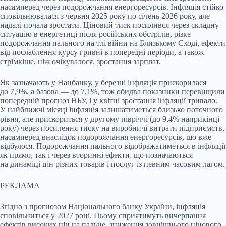
насамперед через подорожчання енергоресурсів. Інфляція стійко
сповільнювалася з червня 2025 року по січень 2026 року, але
надалі почала зростати. Ціновий тиск посилився через складну
ситуацію в енергетиці після російських обстрілів, різке
подорожчання пального на тлі війни на Близькому Сході, ефекти
від послаблення курсу гривні в попередні періоди, а також
стрімкіше, ніж очікувалося, зростання зарплат.
Як зазначають у Нацбанку, у березні інфляція прискорилася
до 7,9%, а базова — до 7,1%, тож обидва показники перевищили
попередній прогноз НБУ, і у квітні зростання інфляції тривало.
У найближчі місяці інфляція залишатиметься близько поточного
рівня, але прискориться у другому півріччі (до 9,4% наприкінці
року) через посилення тиску на виробничі витрати підприємств,
насамперед внаслідок подорожчання енергоресурсів, що вже
відбулося. Подорожчання пального відображатиметься в інфляції
як прямо, так і через вторинні ефекти, що позначаються
на динаміці цін різних товарів і послуг із певним часовим лагом.
РЕКЛАМА
Згідно з прогнозом Національного банку України, інфляція
сповільниться у 2027 році. Цьому сприятимуть вичерпання
ефектів високих цін на пальне, зниження зовнішнього цінового