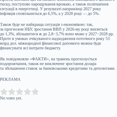
тиску, поступове нарощування врожаю, а також поліпшення
ситуації в енергетиці. У результаті наприкінці 2027 року
інфляція сповільниться до 6,5%, а у 2028 році — до 5%.
Також буде не найкраща ситуація з економікою: так,
за прогнозом НБУ, зростання ВВП у 2026-му році знизиться
до 1,3%, збільшитися ж до 2,8−3,7% воно може у 2027−2028 рр.
Проте в умовах очікуваного надходження поточного року 53
млрд дол. міжнародної фінансової допомоги можна буде
фінансувати всі витрати бюджету.
Як повідомляли «ФАКТИ», на травень прогнозується
подорожчання, також не виключене зростання долара
та збільшення ставок за банківськими кредитами та депозитами.
РЕКЛАМА
Submit Rating
Rate this item:
No votes yet.