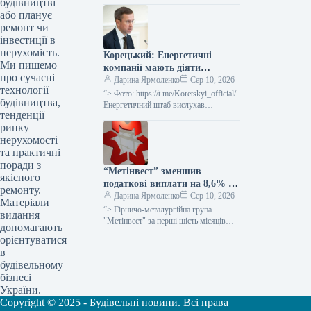
що підтверджується реалізованими
будівництві
угодами, заявив керівник
або планує
Національного банку України Андрій
ремонт чи
Пишний…
інвестиції в
нерухомість.
Корецький: Енергетичні
Ми пишемо
компанії мають діяти
про сучасні
проактивно та брати на себе
Дарина Ярмоленко
Сер 10, 2026
технології
підвищену відповідальність.
“> Фото: https://t.me/Koretskyi_official/
будівництва,
Енергетичний штаб вислухав
тенденції
профільні відомства та опрацював
ринку
прогнозні баланси електроенергії й
газу, беручи до уваги різноманітні
нерухомості
сценарії…
та практичні
поради з
“Метінвест” зменшив
якісного
податкові виплати на 8,6% у
ремонту.
першому півріччі 2026 року,
Дарина Ярмоленко
Сер 10, 2026
Матеріали
водночас збільшивши
“> Гірничо-металургійна група
видання
екологічні платежі на 12%
"Метінвест" за перші шість місяців
допомагають
поточного року, включаючи
орієнтуватися
афілійовані компанії та спільні
в
підприємства, спрямувала до
будівельному
бюджетних фондів…
бізнесі
України.
Copyright © 2025 - Будівельні новини. Всі права