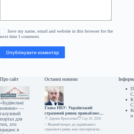
Save my name, email and website in this browser for the
next time I comment.
Опублікувати коментар
Про сайт
Останні новини
Інформ
П
С
К
«Будівельні
С
новини» —
Глава НБУ: Український
К
галузевий
страховий ринок приваблює
и
портал для
значну увагу, що
Дарина Ярмоленко
Сер 10, 2026
тих, хто
підтверджується
> Жвавий інтерес до українського
працює в
реалізованими угодами.
страхового ринку вже спостерігається,