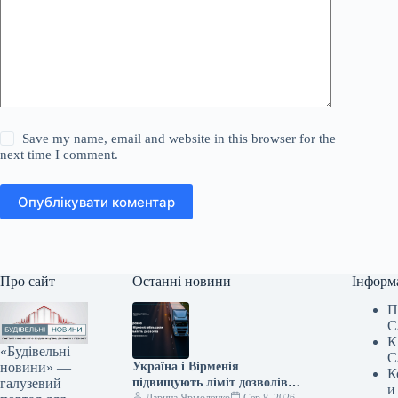
Save my name, email and website in this browser for the
next time I comment.
Опублікувати коментар
Про сайт
Останні новини
Інформ
П
С
К
«Будівельні
С
новини» —
Україна і Вірменія
К
галузевий
підвищують ліміт дозволів
и