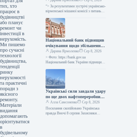
портал для
для міжнародних
Дарина Ярмоленко
Сер 8, 2026
тих, хто
автомобільних перевезень на
“> За результатами зустрічі українсько-
працює в
600 одиниць.
вірменської мішаної комісії з питань
міжнародних автомобільних
будівництві
перевезень, Україна разом із
або планує
Вірменією прийняли рішення про
ремонт чи
збільшення…
інвестиції в
нерухомість.
Національний банк підвищив
Ми пишемо
очікування щодо збільшення
про сучасні
ВВП України у третьому
Дарина Ярмоленко
Сер 8, 2026
технології
кварталі 2026 року до 2,1%, а
> Фото: https://bank.gov.ua
будівництва,
в четвертому кварталі 2026
Національний банк України підвищив
тенденції
прогноз щодо реального валового
року – до 4,2%.
ринку
внутрішнього продукту (ВВП) країни:
очікується зростання на 2,1% у…
нерухомості
та практичні
поради з
Українські сили завдали удару
якісного
по ще двох нафтопереробних
ремонту.
заводах у Росії, повідомив
Алла Самсоненко
Сер 8, 2026
Матеріали
Генеральний штаб.
Посилання скопійовано Українська
видання
правда Вночі 8 серпня Захисники
допомагають
України завдали удару по Ільському та
орієнтуватися
Сизранському нафтопереробних
в
заводах у Росії, а…
будівельному