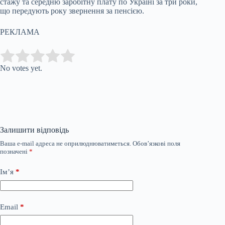
стажу та середню заробітну плату по Україні за три роки,
що передують року звернення за пенсією.
РЕКЛАМА
Submit Rating
Rate this item:
No votes yet.
Залишити відповідь
Ваша e-mail адреса не оприлюднюватиметься.
Обов’язкові поля
позначені
*
Ім’я
*
Email
*