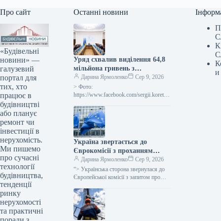
Про сайт
Останні новини
Інформ
П
С
К
«Будівельні
С
новини» —
Уряд схвалив виділення 64,8
К
галузевий
мільйона гривень з
и
портал для
державного бюджету для
Дарина Ярмоленко
Сер 9, 2026
тих, хто
відновлювальних робіт та
> Фото:
працює в
подолання наслідків війни.
https://www.facebook.com/sergii.koretsk
yi.page Уряд України схвалив
будівництві
виділення коштів, запланованих у
або планує
державному бюджеті на 2026 рік для
ремонт чи
фінансування регіональної політики,
інвестиції в
з…
нерухомість.
Україна звертається до
Ми пишемо
Єврокомісії з проханням
про сучасні
надати 220 мільйонів євро для
Дарина Ярмоленко
Сер 9, 2026
технології
допомоги
“> Українська сторона звернулася до
будівництва,
сільськогосподарським
Європейської комісії з запитом про
тенденції
надання 220 мільйонів євро у вигляді
виробникам через
ринку
безповоротної фінансової допомоги.
заблоковані порти.
Ця…
нерухомості
та практичні
поради з