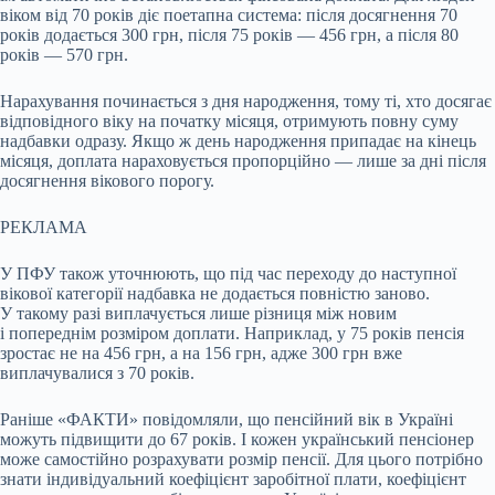
віком від 70 років діє поетапна система: після досягнення 70
років додається 300 грн, після 75 років — 456 грн, а після 80
років — 570 грн.
Нарахування починається з дня народження, тому ті, хто досягає
відповідного віку на початку місяця, отримують повну суму
надбавки одразу. Якщо ж день народження припадає на кінець
місяця, доплата нараховується пропорційно — лише за дні після
досягнення вікового порогу.
РЕКЛАМА
У ПФУ також уточнюють, що під час переходу до наступної
вікової категорії надбавка не додається повністю заново.
У такому разі виплачується лише різниця між новим
і попереднім розміром доплати. Наприклад, у 75 років пенсія
зростає не на 456 грн, а на 156 грн, адже 300 грн вже
виплачувалися з 70 років.
Раніше «ФАКТИ» повідомляли, що пенсійний вік в Україні
можуть підвищити до 67 років. І кожен український пенсіонер
може самостійно розрахувати розмір пенсії. Для цього потрібно
знати індивідуальний коефіцієнт заробітної плати, коефіцієнт