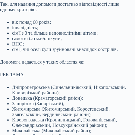
Так, для надання допомоги достатньо відповідності лише
одному критерію:
вік понад 60 років;
інвалідність;
сім'ї з 3 та більше неповнолітніми дітьми;
самотні батьки/опікуни;
ВПО;
сім'ї, чиї оселі були зруйновані внаслідок обстрілів.
Допомога надається у таких областях як:
РЕКЛАМА
Дніпропетровська (Синельниківський, Нікопольський,
Криворізький райони);
Донецька (Краматорський район);
Запорізька (Запорізький);
Житомирська (Житомирський, Коростенський,
Звягельський, Бердичівський райони);
Кіровоградська (Кропивницький, Голованівський,
Олександрівський, Новоукраїнський райони);
Миколаївська (Миколаївський район);