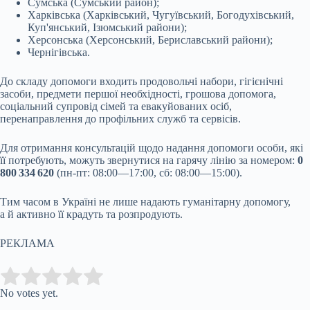
Сумська (Сумський район);
Харківська (Харківський, Чугуївський, Богодухівський,
Куп'янський, Ізюмський райони);
Херсонська (Херсонський, Бериславський райони);
Чернігівська.
До складу допомоги входить продовольчі набори, гігієнічні
засоби, предмети першої необхідності, грошова допомога,
соціальний супровід сімей та евакуйованих осіб,
перенаправлення до профільних служб та сервісів.
Для отримання консультацій щодо надання допомоги особи, які
її потребують, можуть звернутися на гарячу лінію за номером:
0
800 334 620
(пн-пт: 08:00—17:00, сб: 08:00—15:00).
Тим часом в Україні не лише надають гуманітарну допомогу,
а й активно її крадуть та розпродують.
РЕКЛАМА
Submit Rating
Rate this item:
No votes yet.