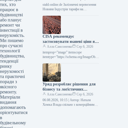
тих, хто
перевезення від Укрзалізниці.
stahl-online.de Залізничні перевезення
працює в
Новини Індустрія тарифи на
вантажоперевезення Роздрукувати 78
будівництві
06 Серпня 2026 «Укрметалургпром»
або планує
закликає уряд анулювати підвищення
ремонт чи
тарифів на…
інвестиції в
нерухомість.
CISA рекомендує
Ми пишемо
застосовувати юаневі ціни як
про сучасні
орієнтир на ринку залізної
Алла Самсоненко
Сер 6, 2026
технології
руди
itemprop=”image” itemscope
будівництва,
itemtype=”https://schema.org/ImageObje
тенденції
ct” rel=”nofollow”> shutterstock.com
ринку
Залізна руда Новини Глобальний ринок
залізна руда Роздрукувати 9 06 Серпня
нерухомості
2026 CISA закликає до…
та практичні
поради з
Уряд розробляє рішення для
якісного
бізнесу та логістичних
ремонту.
операцій після нападів на
Алла Самсоненко
Сер 6, 2026
Матеріали
сховища.
06.08.2026, 10:15 | Автор: Наталя
видання
Хомка Влада спільно з комерційним
допомагають
сектором розглядає конкретні кроки
орієнтуватися
для забезпечення стабільного
в
функціонування компаній. Сергій…
будівельному
бізнесі