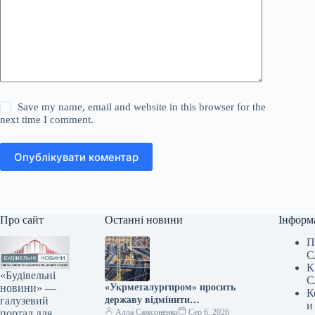
Save my name, email and website in this browser for the
next time I comment.
Опублікувати коментар
Про сайт
Останні новини
Інформ
П
С
К
«Будівельні
С
новини» —
«Укрметалургпром» просить
К
галузевий
державу відмінити
и
портал для
підвищення тарифів на
Алла Самсоненко
Сер 6, 2026