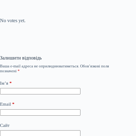
Submit Rating
Rate this item:
No votes yet.
Залишити відповідь
Ваша e-mail адреса не оприлюднюватиметься.
Обов’язкові поля
позначені
*
Ім’я
*
Email
*
Сайт