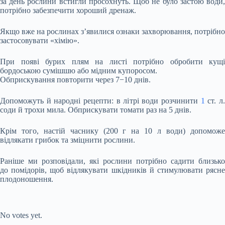
за день рослини встигли просохнуть. Щоб не було застою води,
потрібно забезпечити хороший дренаж.
Якщо вже на рослинах з’явилися ознаки захворювання, потрібно
застосовувати «хімію».
При появі бурих плям на листі потрібно обробити кущі
бордоською сумішшю або мідним купоросом.
Обприскування повторити через 7−10 днів.
Допоможуть й народні рецепти: в літрі води розчинити
1
ст. л
соди й трохи мила. Обприскувати томати раз на 5 днів.
Крім того, настій часнику (200 г на 10 л води) допоможе
відлякати грибок та зміцнити рослини.
Раніше ми розповідали, які рослини потрібно садити близько
до помідорів, щоб відлякувати шкідників й стимулювати рясне
плодоношення.
Submit Rating
Rate this item:
No votes yet.