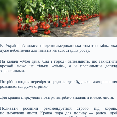
В Україні з’явилася південноамериканська томатна міль, яка
дуже небезпечна для томатів на всіх стадіях росту.
На каналі «Моя дача. Сад і город»
запевняють, що захистит
врожай може не тільки «хімія», а й правильний догляд
за рослинами.
Потрібно щодня перевіряти грядки, адже будь-яке захворювання
розвивається дуже стрімко.
Для кращої циркуляції повітря потрібно видаляти нижнє листя.
Поливати рослини рекомендується строго під корінь,
не змочуючи листя. Краща пора для поливу — ранок, щоб