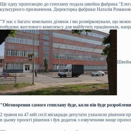
Ще одну пропозицію до генплану подала швейна фабрика "Елеган
культурного призначення. Директорка фабрики Наталія Романовс
"У нас є багато земельних ділянок і ми розмірковували, що можна
побудови житлового комплексу для майбутніх працівників, напр
Швейна
"Обговорення самого генплану буде, коли він буде розроблен
2 травня на 47-мій сесії міськради депутати ухвалили рішення 
в цьому проєкті рішення і був додаток з озвученими вище пропо