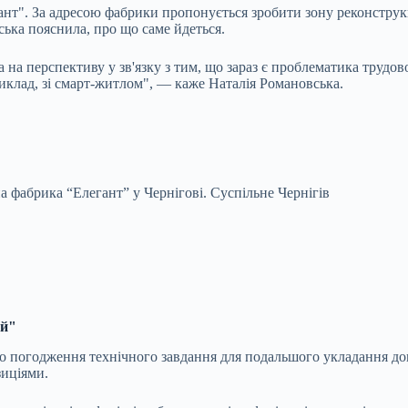
т". За адресою фабрики пропонується зробити зону реконструкці
ька пояснила, про що саме йдеться.
 на перспективу у зв'язку з тим, що зараз є проблематика трудов
иклад, зі смарт-житлом", — каже Наталія Романовська.
 фабрика “Елегант” у Чернігові.
Суспільне Чернігів
ий"
про погодження технічного завдання для подальшого укладання до
зиціями.