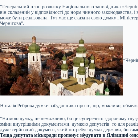
"Генеральний план розвитку Національного заповідника «Чернігі
він складений у відповідності до норм чинного законодавства, і 
може бути реалізована. Тут має ще сказати свою думку і Міністер
Чернігова".
“Черні
Наталія Реброва думки забудовника про те, що, можливо, обмежен
"На мою думку, це неможливо, бо це суперечить здоровому глузд
зміни внутрішніми документами, думкою депутатів, то для реаліз
дуже серйозний документ, який потребує думки держави, бо саме 
Теща депутата міськради пропонує збудувати в Ялівщині озд