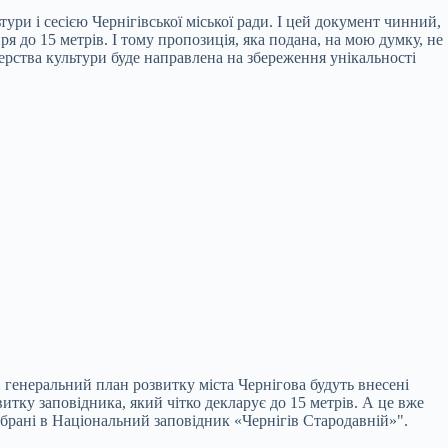
ри і сесією Чернігівської міської ради. І цей документ чинний,
я до 15 метрів. І тому пропозиція, яка подана, на мою думку, не
стерства культури буде направлена на збереження унікальності
 генеральний план розвитку міста Чернігова будуть внесені
итку заповідника, який чітко декларує до 15 метрів. А це вже
зібрані в Національний заповідник «Чернігів Стародавній»".