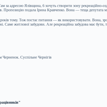
Там за адресою Ялівщина, 6 хочуть створити зону рекреаційно-о
ів. Пропозицію подала Ірина Кравченко. Вона — теща депутата м
років тому. Тож постає питання — як використовувати. Вона, зро
ні. Саме житлової забудови. Але рекреаційна забудова має бути, 
м Черненок.
Суспільне Чернігів
рацівників"