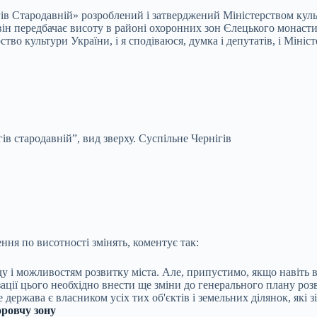
в Стародавній» розроблений і затверджений Міністерством культу
він передбачає висоту в районі охоронних зон Єлецького монастир
ство культури України, і я сподіваюся, думка і депутатів, і Міні
гів стародавній”, вид зверху.
Суспільне Чернігів
ня по висотності змінять, коментує так:
у і можливостям розвитку міста. Але, припустимо, якщо навіть в
ації цього необхідно внести ще зміни до генерального плану розв
держава є власником усіх тих об'єктів і земельних ділянок, які 
оровчу зону