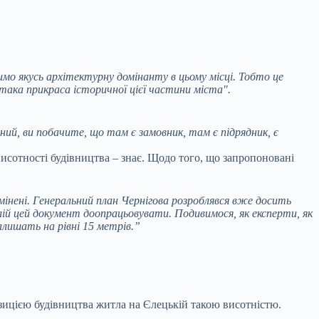
чимо якусь архітектурну домінанту в цьому місці. Тобто це
и така прикраса історичної цієї частини міста".
ний, ви побачите, що там є замовник, там є підрядник, є
висотності будівництва – знає. Щодо того, що запропоновані
мінені. Генеральний план Чернігова розроблявся вже досить
алій цей документ доопрацьовувати. Подивимося, як експерти, як
алишать на рівні 15 метрів.”
зицією будівництва житла на Єлецькій такою висотністю.