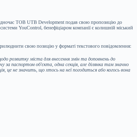
. Водночас ТОВ UTB Development подав свою пропозицію до
 системи YouControl, бенефіціаром компанії є колишній міський
прилюднити свою позицію у форматі текстового повідомлення:
одо розвитку міста для внесення змін та доповнень до
ачу за паспортом об'єкта, одна секція, але ділянка там значно
я, це не значить, що хтось на неї погодиться або когось вона