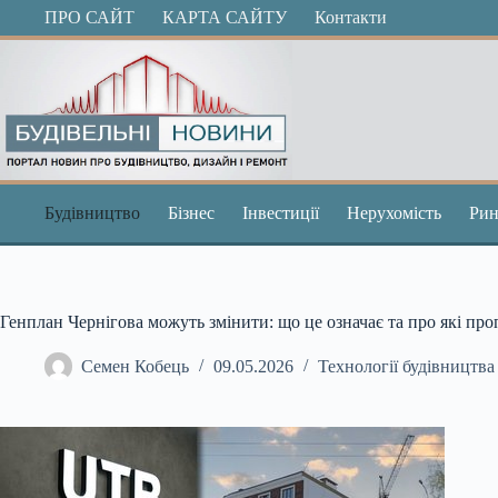
Перейти
ПРО САЙТ
КАРТА САЙТУ
Контакти
до
вмісту
Будівництво
Бізнес
Інвестиції
Нерухомість
Рин
Генплан Чернігова можуть змінити: що це означає та про які про
Семен Кобець
09.05.2026
Технології будівництва