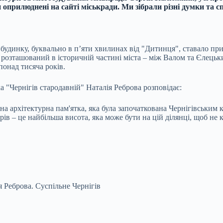
и оприлюднені на сайті міськради. Ми зібрали різні думки та 
удинку, буквально в пʼяти хвилинах від "Дитинця", ставало приво
розташований в історичній частині міста – між Валом та Єлецьки
понад тисяча років.
 "Чернігів стародавній" Наталія Реброва розповідає:
на архітектурна пам'ятка, яка була започаткована Чернігівським 
в – це найбільша висота, яка може бути на цій ділянці, щоб не к
я Реброва.
Суспільне Чернігів