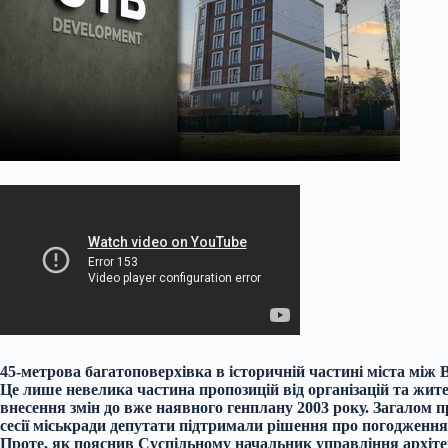
45-метрова багатоповерхівка в історичній частині міста мі
Це лише невелика частина пропозицій від організацій та жител
внесення змін до вже наявного генплану 2003 року. Загалом пр
сесії міськради депутати підтримали рішення про погодження
Проте, як пояснив Суспільному начальник управління архітек