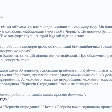
и:
кілька об'єктів. І у нас є напрацювання в цьому напрямку. Ми ба
із оглядових майданчиків і при в'їзді в Чернігів. Це повинна бут
Еко комфорт груп", Андрій Кудлай відповів так:
ви побачите паспорт цього об'єкта, який біля майданчика вивіше
стосунку не маємо".
я будівництва на цій ділянці він не знайомий. Про обмеження у 
є, говорить таке:
итися зміни до генплану, і можливо ці обмеження будуть також з
ків міста Чернігова, що треба вже з урахуванням сьогоднішніх ре
перероблять. А, можливо, вони і не перероблять, можливо, вони з
заповідника "Чернігів Стародавній" вони не спілкувалися.
рішньої роботи, на стадії нашої просто фантазії".
узду"
 "Чернігів стародавній" Наталія Реброва каже: здивована пропо