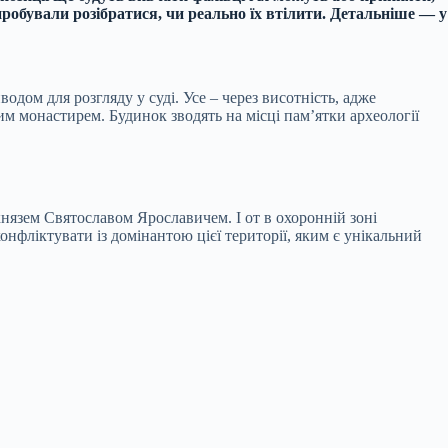
спробували розібратися, чи реально їх втілити. Детальніше — у
дом для розгляду у суді. Усе – через висотність, адже
м монастирем. Будинок зводять на місці пам’ятки археології
князем Святославом Ярославичем. І от в охоронній зоні
онфліктувати із домінантою цієї території, яким є унікальний