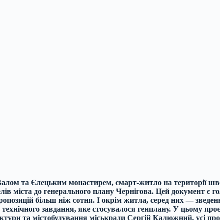
ж Валом та Єлецьким монастирем, смарт-житло на території ш
ів міста до генерального плану Чернігова. Цей документ є гол
опозицій більш ніж сотня. І окрім житла, серед них — зведенн
 технічного завдання, яке стосувалося генплану. У цьому про
тури та містобудування міськради Сергій Калюжний, усі пропо