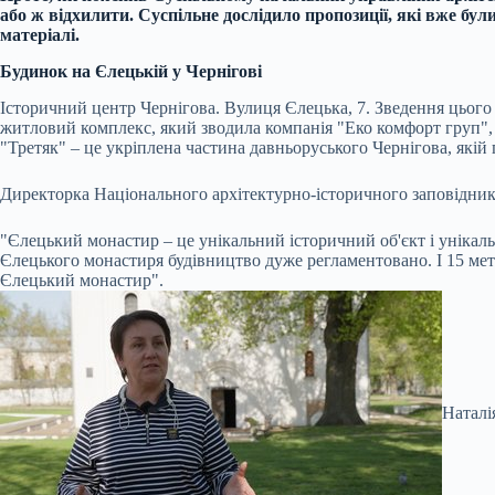
або ж відхилити. Суспільне дослідило пропозиції, які вже бул
матеріалі.
Будинок на Єлецькій у Чернігові
Історичний центр Чернігова. Вулиця Єлецька, 7. Зведення цього б
житловий комплекс, який зводила компанія "Еко комфорт груп", 
"Третяк" – це укріплена частина давньоруського Чернігова, якій 
Директорка Національного архітектурно-історичного заповідника
"Єлецький монастир – це унікальний історичний об'єкт і унікаль
Єлецького монастиря будівництво дуже регламентовано. І 15 метрі
Єлецький монастир".
Наталі