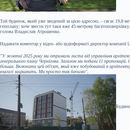
Той будинок, який уже зведений за цією адресою, – сягає 19,8 
генплану: хоче звести тут таки вже 45-метрову багатоповерхівку
голова Владислав Атрошенко.
Надавати коментар у відео- або аудіоформаті директор компані
"У жовтні 2025 року ми отримали листа від управління архітект
генерального плану Чернігова. Загалом ми подали 11 пропозицій. 
більша. Включити цей об'єкт, який вже побудований в архітектурн
взагалі зацікавить. Ми просто так бачимо".
Будівн