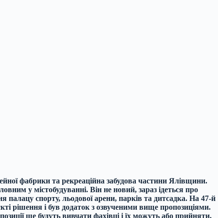
вейної фабрики та рекреаційна забудова частини Ялівщини.
овним у містобудуванні. Він не новий, зараз ідеться про
я палацу спорту, льодової арени, парків та дитсадка. На 47-й
єкті рішення і був додаток з озвученими вище пропозиціями.
зиції ще будуть вивчати фахівці і їх можуть або прийняти,