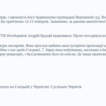
метрів, і законність його будівництва підтвердив Верховний суд
. Це приблизно 14-15 поверхів. Зазначимо, за даними аналітичної
ї UTB Development Андрій Кудлай відмовився. Проте погодився о
ури міськради. Вони просили надати наші зустрічні пропозиції щ
Одна з них щодо Єлецької, 7. Зараз там побудована, наскільки я б
у концепцію, і далі розвивати його по-своєму. Це наша пропозиці
ицтво на Єлецькій у Чернігові.
Суспільне Чернігів