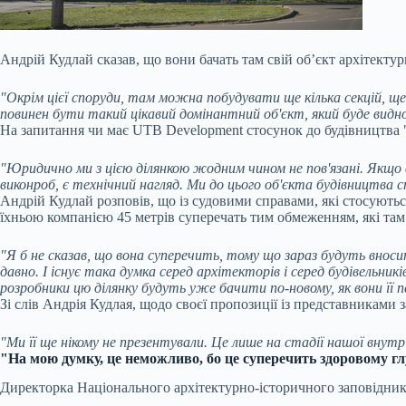
Андрій Кудлай сказав, що вони бачать там свій об’єкт архітектур
"Окрім цієї споруди, там можна побудувати ще кілька секцій, ще 
повинен бути такий цікавий домінантний об'єкт, який буде видно 
На запитання чи має UTB Development стосунок до будівництва "
"Юридично ми з цією ділянкою жодним чином не пов'язані. Якщо 
виконроб, є технічний нагляд. Ми до цього об'єкта будівництва 
Андрій Кудлай розповів, що із судовими справами, які стосуютьс
їхньою компанією 45 метрів суперечать тим обмеженням, які там 
"Я б не сказав, що вона суперечить, тому що зараз будуть внос
давно. І існує така думка серед архітекторів і серед будівельни
розробники цю ділянку будуть уже бачити по-новому, як вони її 
Зі слів Андрія Кудлая, щодо своєї пропозиції із представниками 
"Ми її ще нікому не презентували. Це лише на стадії нашої внут
"На мою думку, це неможливо, бо це суперечить здоровому гл
Директорка Національного архітектурно-історичного заповідника